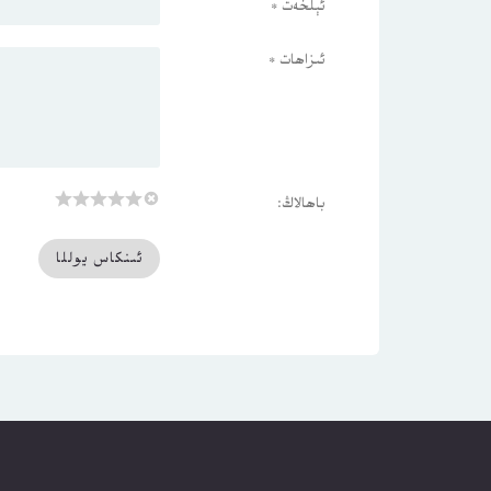
ئېلخەت
*
ئىزاھات
*
باھالاڭ: