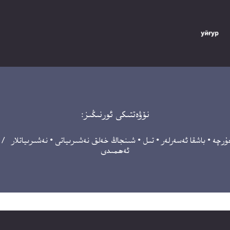
نۆۋەتتىكى ئورنىڭىز:
ۇرچە
•
باشقا ئەسەرلەر
•
تىل
•
شىنجاڭ خەلق نەشىرىياتى
•
نەشىرىياتلار
/ ئۇ
ئەھمىدى