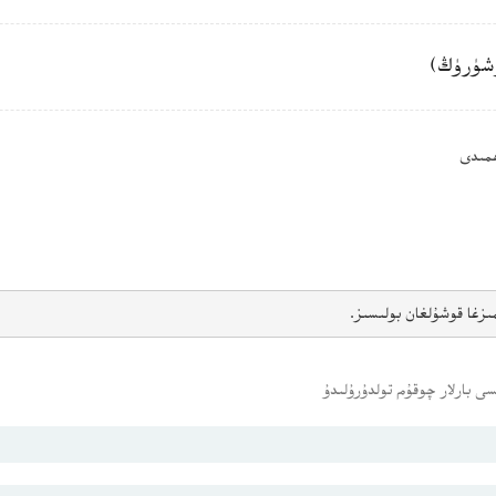
شۈرۈڭ)
ھمىدى
ىزغا قوشۇلغان بولىسىز.
ى بارلار چوقۇم تولدۇرۇلىدۇ