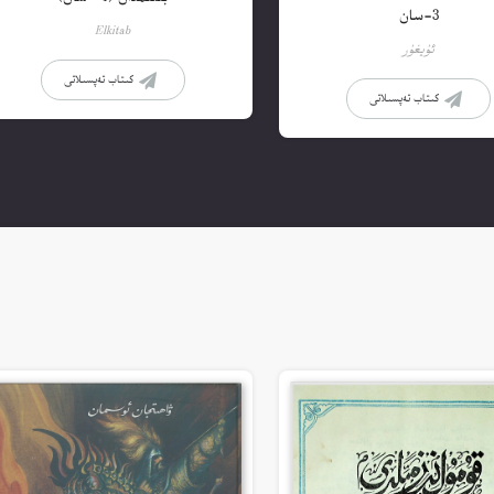
3-سان
Elkitab
ئۇيغۇر
كىتاب تەپسىلاتى
كىتاب تەپسىلاتى