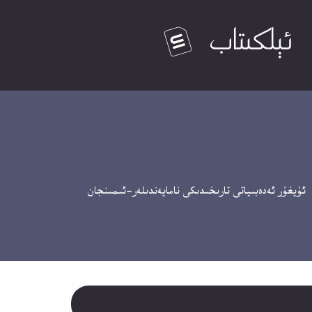
يغۇر ئەدەبىياتى تارىخىدىكى نامايەندىلەر-ئىمىنجان