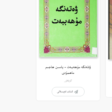
ۋەتەنگە مۇھەببەت – ياسىن ھاجىم
ماھمۇدى
ئۇيغۇر
كىتاب تەپسىلاتى