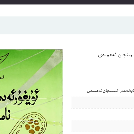
ئىمىنجان ئەھمىدى
مايەندىلەر-ئىمىنجان ئەھمىدى