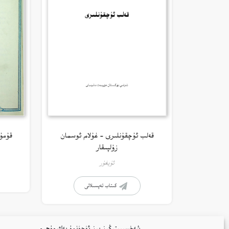
قەلب ئۇچقۇنلىرى – غۇلام ئوسمان
قۇمۇ
زۇلپىقار
ئۇيغۇر
كىتاب تەپسىلاتى
شەخسىيىتىڭىز بىز ئۈچۈنمۇ بەك مۇھىم