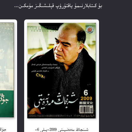
بۇ كىتابلارنىمۇ ياقتۇرۇپ قېلىشىڭىز مۇمكىن...
شىنجاڭ مەدەنىيىتى 2009-يىلى 6-