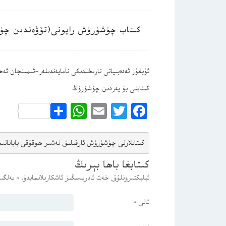
كىتاب چۈشۈرۈش رايونى(تۆۋەندىن چۈ
ئۇيغۇر ئەدەبىياتى تارىخىدىكى نامايەندىلەر-ئىمىنجان ئە
كىتابنى بۇ يەردىن چۈشۈرۈڭ
WhatsApp
Share
Email
Twitter
Facebook
كىتابلارنى چۈشۈرۈش ئارقىلىق 
نەشىر ھوقۇقى باياناتى
م
كىتابغا باھا بېرىڭ
ئېلېكتىرونلۇق خەت ئادرېسىڭىز ئاشكارىلانمايدۇ.
*
بەلگىس
ئاتى
*