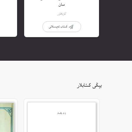
سان
ئۇيغۇر
كىتاب تەپسىلاتى
يېڭى كىتابلار