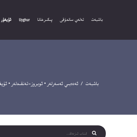
باشبەت
تەلەي ساندۇقى
پىكىرخانا
باشبەت
/
ئەدەبىي ئەسەرلەر
•
ئوبروز-تەنقىدلەر
•
ئۇيغ