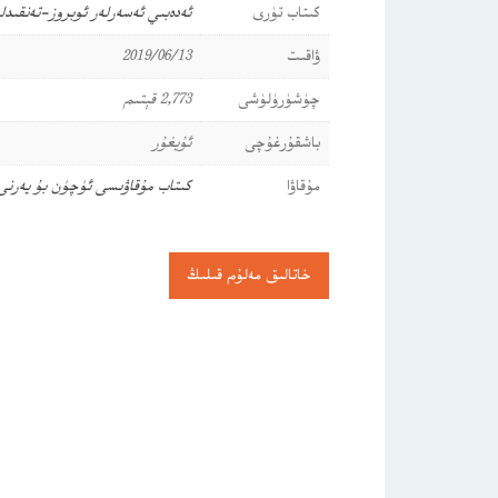
كىتاب تۈرى
ئەدەبىي ئەسەرلەر
ئوبروز-تەنقىدل
ۋاقىت
2019/06/13
چۈشۈرۈلۈشى
2,773 قېتىم
باشقۇرغۇچى
ئۇيغۇر
مۇقاۋا
كىتاب مۇقاۋىسى ئۈچۈن بۇ يەرن
خاتالىق مەلۇم قىلىڭ