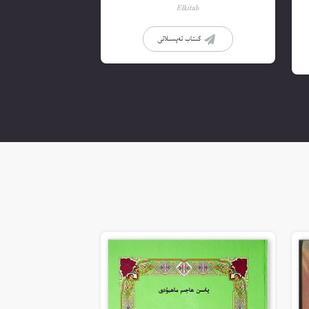
Elkitab
كىتاب تەپسىلاتى