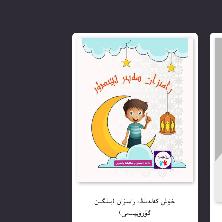
خۇش كەلدىڭ، رامىزان (بىلگىن
گۇرۇپپىسى)