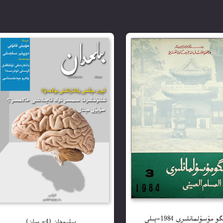
جۇڭگو مۇسۇلمانلىرى 1984-يىلى
بىلىمدان (4- سان)