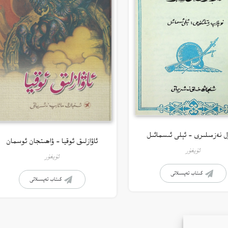
ل نەزمىلىرى – ئېلى ئىسمائىل
ئاۋازلىق ئوقيا – ۋاھىتجان ئوسمان
ئۇيغۇر
ئۇيغۇر
كىتاب تەپسىلاتى
كىتاب تەپسىلاتى