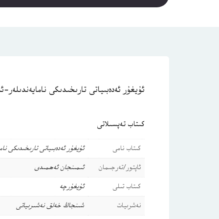
ئۇيغۇر ئەدەبىياتى تارىخىدىكى نامايەندىلەر-
كىتاب تەپسىلاتى
كىتاب نامى
ئۇيغۇر ئەدەبىياتى تارىخىدىكى نا
ئاپتور/تەرجىمان
ئىمىنجان ئەھمىدى
كىتاب تىلى
ئۇيغۇرچە
نەشرىيات
شىنجاڭ خەلق نەشىرىياتى