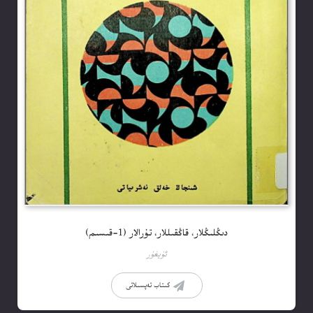
دىڭلىڭلار، قاڭقىللار، تۇرالار (1-قىسىم)
ئۇيغۇر
كىتاب تەپسىلاتى