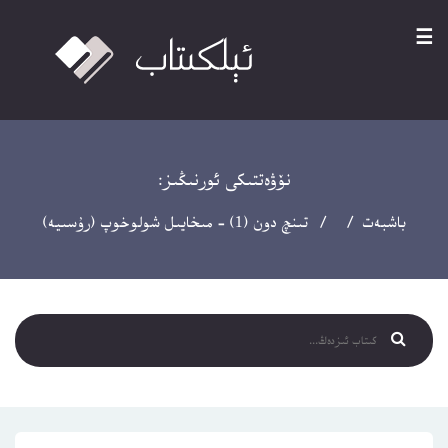
☰
نۆۋەتتىكى ئورنىڭىز:
باشبەت
/ / تىنچ دون (1) – مىخايىل شولوخوپ (رۇسىيە)