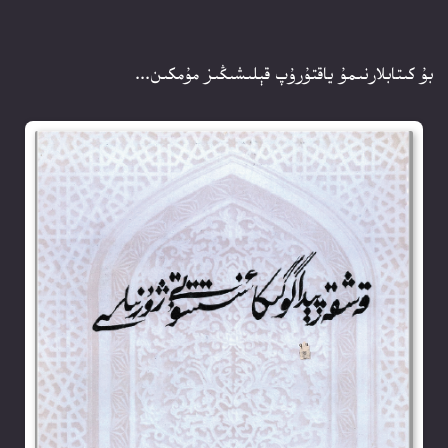
بۇ كىتابلارنىمۇ ياقتۇرۇپ قېلىشىڭىز مۇمكىن...