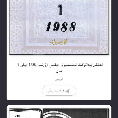
قەشقەر پىداگوگىكا ئىنىستىتوتى ئىلمىي ژۇرنىلى 1988-يىلى 1-
سان
ئۇيغۇر
كىتاب تەپسىلاتى