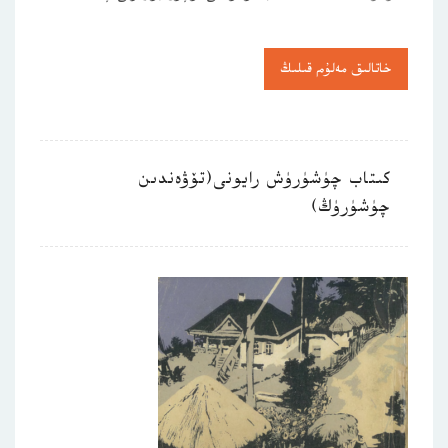
خاتالىق مەلۇم قىلىڭ
كىتاب چۈشۈرۈش رايونى(تۆۋەندىن
چۈشۈرۈڭ)