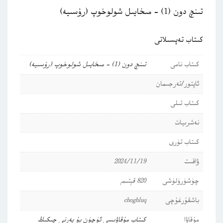
تىنچ دون (1) – مىخايىل شولوخوپ (رۇسىيە)
كىتاب تەپسىلاتى
كىتاب نامى
تىنچ دون (1) – مىخايىل شولوخوپ (رۇسىيە)
ئاپتور/تەرجىمان
كىتاب تىلى
نەشرىيات
كىتاب تۈرى
ۋاقىت
2024/11/19
چۈشۈرۈلۈشى
820 قېتىم
باشقۇرغۇچى
choghluq
مۇقاۋا
كىتاب مۇقاۋىسى ئۈچۈن بۇ يەرنى چىكىڭ