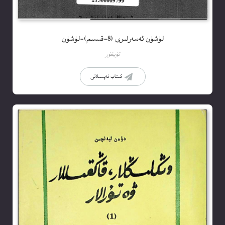
لۈشۈن ئەسەرلىرى (8-قىسىم)-لۈشۈن
ئۇيغۇر
كىتاب تەپسىلاتى