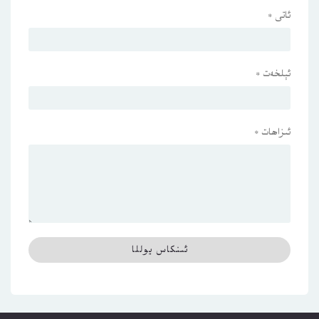
ئاتى
*
ئېلخەت
*
ئىزاھات
*