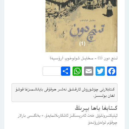
تىنچ دون (1) – مىخايىل شولوخوپ (رۇسىيە)
WhatsApp
Share
Email
Twitter
Facebook
كىتابلارنى چۈشۈرۈش ئارقىلىق 
نەشىر ھوقۇقى باياناتى
مىزغا قوشۇ
لغان بولىسىز.
كىتابغا باھا بېرىڭ
ئېلېكتىرونلۇق خەت ئادرېسىڭىز ئاشكارىلانمايدۇ.
*
بەلگىسى بارلار
چوقۇم تولدۇرۇلىدۇ