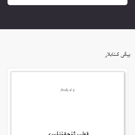
يېڭى كىتابلار