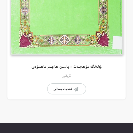
ۋەتەنگە مۇھەببەت – ياسىن ھاجىم ماھمۇدى
ئۇيغۇر
كىتاب تەپسىلاتى