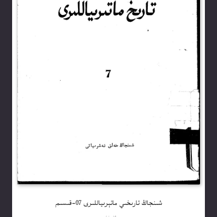
شىنجاڭ تارىخىي ماتېرىياللىرى 07-قىسىم