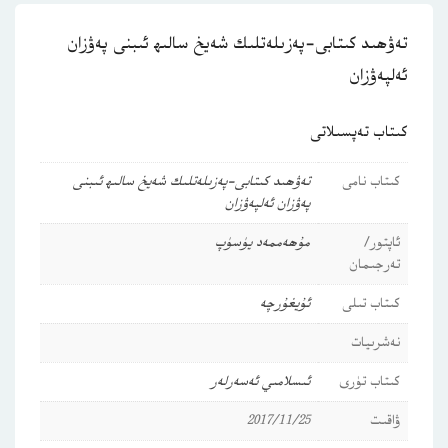
تەۋھىد كىتابى-پەزىلەتلىك شەيخ سالىھ ئىبنى پەۋزان
ئەلپەۋزان
كىتاب تەپسىلاتى
كىتاب نامى
تەۋھىد كىتابى-پەزىلەتلىك شەيخ سالىھ ئىبنى
پەۋزان ئەلپەۋزان
ئاپتور/
مۇھەممەد يۈسۈپ
تەرجىمان
كىتاب تىلى
ئۇيغۇرچە
نەشرىيات
كىتاب تۈرى
ئىسلامىي ئەسەرلەر
ۋاقىت
2017/11/25