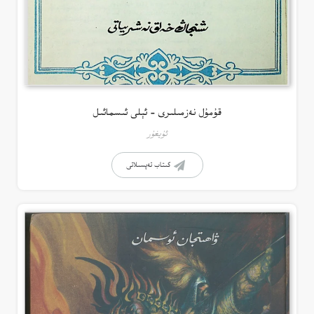
قۇمۇل نەزمىلىرى – ئېلى ئىسمائىل
ئۇيغۇر
كىتاب تەپسىلاتى