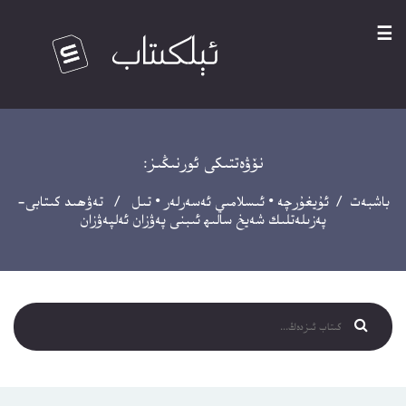
☰
نۆۋەتتىكى ئورنىڭىز:
باشبەت
/
ئۇيغۇرچە
•
ئىسلامىي ئەسەرلەر
•
تىل
/ تەۋھىد كىتابى-
پەزىلەتلىك شەيخ سالىھ ئىبنى پەۋزان ئەلپەۋزان