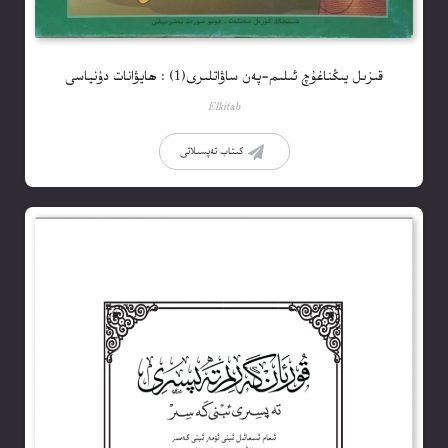
قىزىل يىڭناغۇچ ئىلىم-پەن ساۋاتلىرى(1) : ھايۋانات دۇنياسى
Elkitab
كىتاب تەپسىلاتى