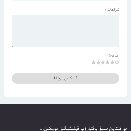
ئىزاھات
*
باھالاڭ:
بۇ كىتابلارنىمۇ ياقتۇرۇپ قېلىشىڭىز مۇمكىن...