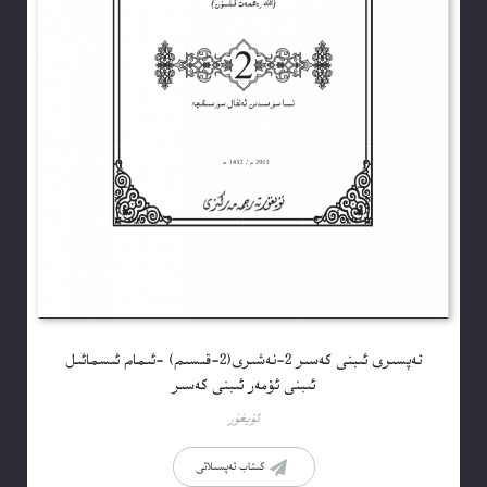
تەپسىرى ئىبنى كەسىر 2-نەشىرى(2-قىسىم) -ئىمام ئىسمائىل
ئىبنى ئۆمەر ئىبنى كەسىر
ئۇيغۇر
كىتاب تەپسىلاتى