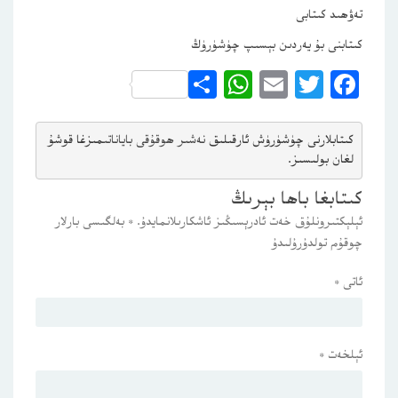
تەۋھىد كىتابى
كىتابنى بۇ يەردىن بېسىپ چۈشۈرۈڭ
WhatsApp
Share
Email
Twitter
Facebook
كىتابلارنى چۈشۈرۈش ئارقىلىق 
نەشىر ھوقۇقى باياناتى
مىزغا قوشۇ
لغان بولىسىز.
كىتابغا باھا بېرىڭ
ئېلېكتىرونلۇق خەت ئادرېسىڭىز ئاشكارىلانمايدۇ.
*
بەلگىسى بارلار
چوقۇم تولدۇرۇلىدۇ
ئاتى
*
ئېلخەت
*