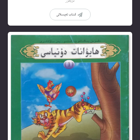
ئۇيغۇر
كىتاب تەپسىلاتى