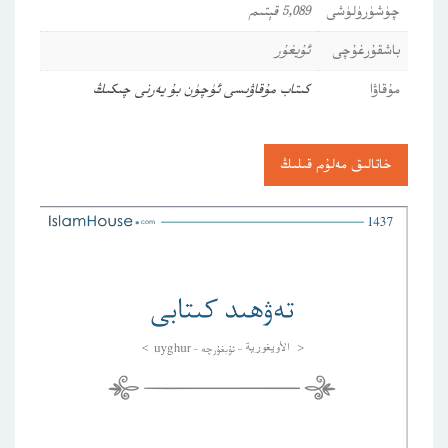
چۈشۈرۈلۈشى
5,089 قېتىم
باشقۇرغۇچى
ئۇيغۇر
مۇقاۋا
كىتاب مۇقاۋىسى ئۈچۈن بۇ يەرنى چىكىڭ
خاتالىق مەلۇم قىلىڭ