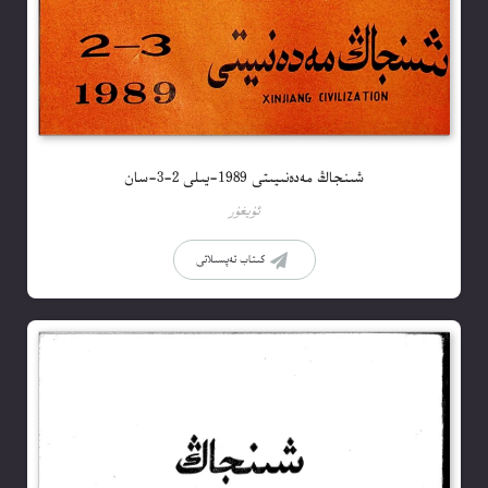
شىنجاڭ مەدەنىيىتى 1989-يىلى 2-3-سان
ئۇيغۇر
كىتاب تەپسىلاتى