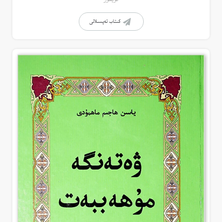
كىتاب تەپسىلاتى