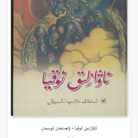
ئاۋازلىق ئوقيا – ۋاھىتجان ئوسمان
ئۇيغۇر