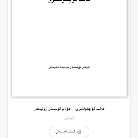
قەلب ئۇچقۇنلىرى – غۇلام ئوسمان زۇلپىقار
ئۇيغۇر
كىتاب تەپسىلاتى