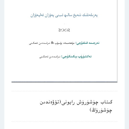
كىتاب چۈشۈرۈش رايونى(تۆۋەندىن
چۈشۈرۈڭ)