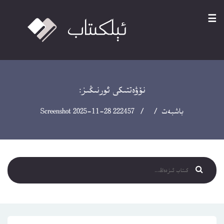
☰
نۆۋەتتىكى ئورنىڭىز:
باشبەت
/ / Screenshot 2025-11-28 222457