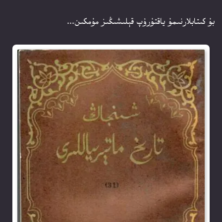
بۇ كىتابلارنىمۇ ياقتۇرۇپ قېلىشىڭىز مۇمكىن...