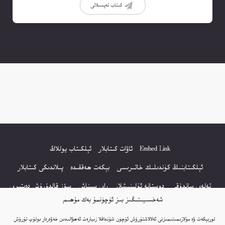
كىتاب تەپسىلاتى
Embed Link
ئاۋات كىتابلار
ئېلكىتاب يوللاڭ
ئېلكىتابنىڭ كۈندىلىك خاتىرىسى
بېكەت ھەققىدە
پىلاندىكى كىتابلار
تەلەي ساندۇقى
دوستانە ئۇلىنىشلار
راي سىناش
سۆز قالدۇرۇش دەپتىرى
شەخسىيىتىڭىز بىز ئۈچۈنمۇ بەك مۇھىم
كۆپ سورالغان سۇئاللار
كىتاب تىزىملىكى
مەخپىيەتلىك باياناتى
توربېكەت ۋە مۇلازىمىتىمىزنى ئەلالاشتۇرۇش ئۈچۈن شۇنداقلا زىيارەت ئەھۋالىدىن خەۋەردار بولۇپ تۇرۇش
نەشىر ھوقۇقى باياناتى