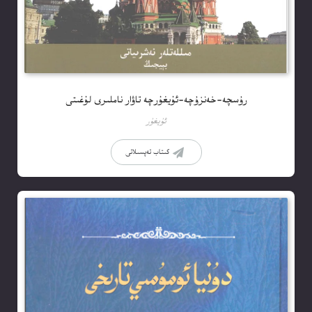
رۇسچە-خەنزۇچە-ئۇيغۇرچە تاۋار ناملىرى لۇغىتى
ئۇيغۇر
كىتاب تەپسىلاتى