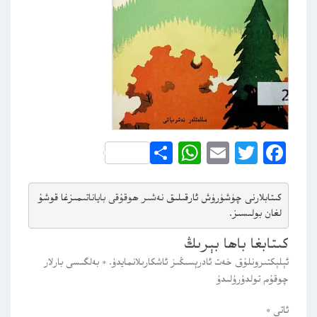
WhatsApp
Share
Email
Twitter
Facebook
كىتابلارنى چۈشۈرۈش ئارقىلىق 
نەشىر ھوقۇقى باياناتى
مىزغا قوشۇ
لغان بولىسىز.
كىتابغا باھا بېرىڭ
ئېلېكتىرونلۇق خەت ئادرېسىڭىز ئاشكارىلانمايدۇ.
*
بەلگىسى بارلار
چوقۇم تولدۇرۇلىدۇ
ئاتى
*