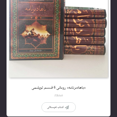
«باھادىرنامە» رومانى 6 قىسىم توپلىمى
Elkitab
كىتاب تەپسىلاتى