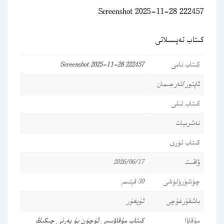
Screenshot 2025-11-28 222457
كىتاب تەپسىلاتى
كىتاب نامى
Screenshot 2025-11-28 222457
ئاپتور/تەرجىمان
كىتاب تىلى
نەشرىيات
كىتاب تۈرى
ۋاقىت
2026/06/17
چۈشۈرۈلۈشى
30 قېتىم
باشقۇرغۇچى
ئۇيغۇر
مۇقاۋا
كىتاب مۇقاۋىسى ئۈچۈن بۇ يەرنى چىكىڭ