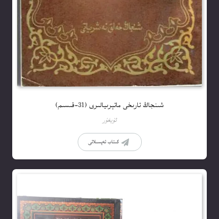
شىنجاڭ تارىخى ماتېرىيالىرى (31-قىسىم)
ئۇيغۇر
كىتاب تەپسىلاتى