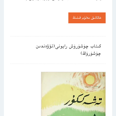
خاتالىق مەلۇم قىلىڭ
كىتاب چۈشۈرۈش رايونى(تۆۋەندىن
چۈشۈرۈڭ)