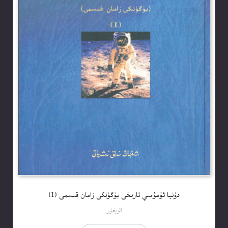
دۇنيا ئۇمۇمىي تارىخى بۈگۈنكى زامان قىسمى (1)
ئۇيغۇر