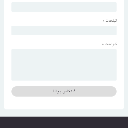
ئېلخەت
*
ئىزاھات
*