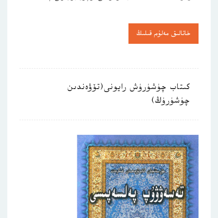
خاتالىق مەلۇم قىلىڭ
كىتاب چۈشۈرۈش رايونى(تۆۋەندىن
چۈشۈرۈڭ)