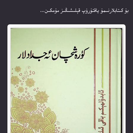
بۇ كىتابلارنىمۇ ياقتۇرۇپ قېلىشىڭىز مۇمكىن...