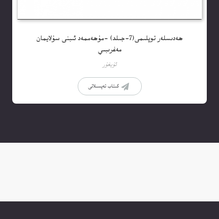
ھەدىسلەر توپلىمى(7-جىلد) -مۇھەممەد ئىبنى سۇلايمان
مەغرىبىي
ئۇيغۇر
كىتاب تەپسىلاتى