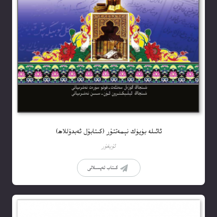
ئائىلە بۈيۈك نېمەتتۇر (كىتابۇل ئەبدۇللاھ)
ئۇيغۇر
كىتاب تەپسىلاتى