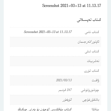
Screenshot 2021-03-13 at 11.13.17
كىتاب تەپسىلاتى
كىتاب نامى
Screenshot 2021-03-13 at 11.13.17
ئاپتور/تەرجىمان
كىتاب تىلى
نەشرىيات
كىتاب تۈرى
ۋاقىت
2021/03/13
چۈشۈرۈلۈشى
247 قېتىم
باشقۇرغۇچى
ئۇيغۇر
مۇقاۋا
كىتاب مۇقاۋىسى ئۈچۈن بۇ يەرنى چىكىڭ