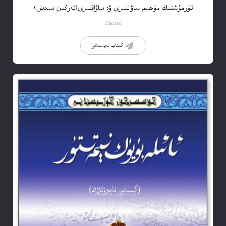
تۇرمۇشنىڭ مۇھىم ساۋاتلىرى ۋە ساۋاقلىرى(ئەركىن سىدىق)
Elkitab
كىتاب تەپسىلاتى