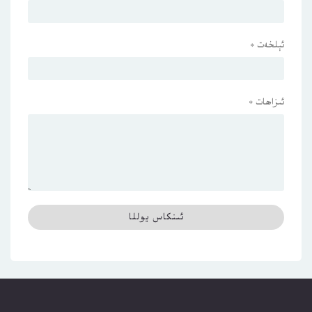
ئېلخەت
*
ئىزاھات
*