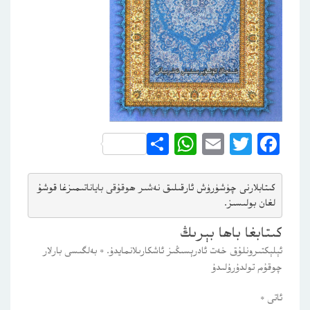
WhatsApp
Share
Email
Twitter
Facebook
كىتابلارنى چۈشۈرۈش ئارقىلىق 
نەشىر ھوقۇقى باياناتى
مىزغا قوشۇ
لغان بولىسىز.
كىتابغا باھا بېرىڭ
ئېلېكتىرونلۇق خەت ئادرېسىڭىز ئاشكارىلانمايدۇ.
*
بەلگىسى بارلار
چوقۇم تولدۇرۇلىدۇ
ئاتى
*