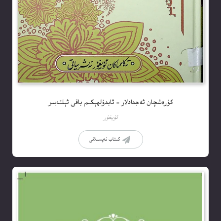
كۈرەشچان ئەجدادلار – ئابدۇلھېكىم باقى ئېلتەبىر
ئۇيغۇر
كىتاب تەپسىلاتى