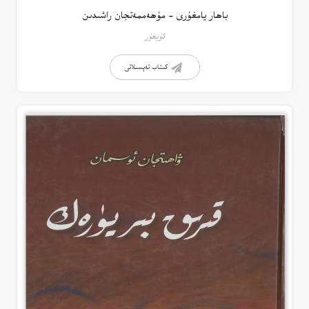
باھار يامغۇرى – مۇھەممەتجان راشىدىن
ئۇيغۇر
كىتاب تەپسىلاتى