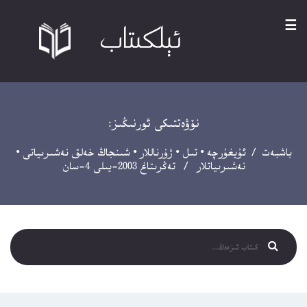
☰
نۆۋەتتىكى ئورنىڭىز:
باشبەت
/
ئۇيغۇرچە
•
تىل
•
ژۇرناللار
•
شىنجاڭ خەلق نەشىرىياتى
•
نەشىرىياتلار
/ تەڭرىتاغ 2003-يىلى 4-سان