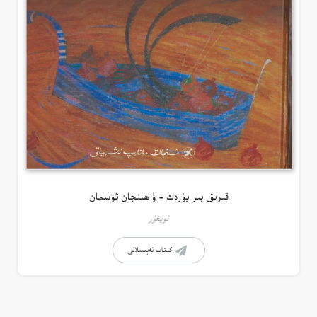
قىرىق بىر يۈرەك – ۋاھىتجان ئوسمان
ئۇيغۇر
كىتاب تەپسىلاتى