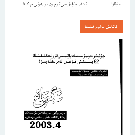
مۇقاۋا
كىتاب مۇقاۋىسى ئۈچۈن بۇ يەرنى چىكىڭ
خاتالىق مەلۇم قىلىڭ