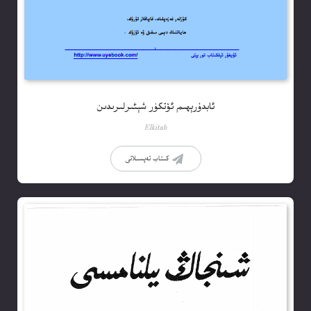
ئابدۇرېھىم ئۆتكۈر شېئىرلىرىدىن
Elkitab
كىتاب تەپسىلاتى