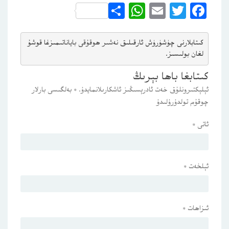
WhatsApp
Share
Email
Twitter
Facebook
كىتابلارنى چۈشۈرۈش ئارقىلىق 
نەشىر ھوقۇقى باياناتى
مىزغا قوشۇ
لغان بولىسىز.
كىتابغا باھا بېرىڭ
ئېلېكتىرونلۇق خەت ئادرېسىڭىز ئاشكارىلانمايدۇ.
*
بەلگىسى بارلار
چوقۇم تولدۇرۇلىدۇ
ئاتى
*
ئېلخەت
*
ئىزاھات
*