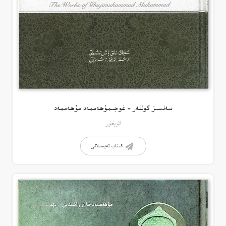
سەنسىز كۈنلەر – غوجىمۇھەممەد مۇھەممەد
ئۇيغۇر
كىتاب تەپسىلاتى