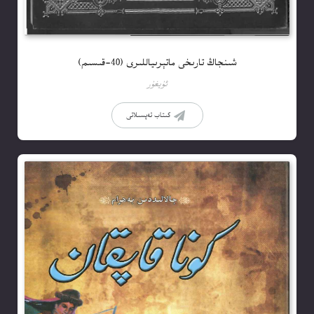
شىنجاڭ تارىخى ماتېرىياللىرى (40-قىسىم)
ئۇيغۇر
كىتاب تەپسىلاتى