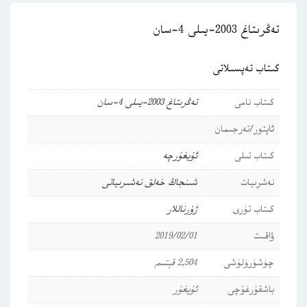
تەڭرىتاغ 2003-يىلى 4-سان
كىتاب تەپسىلاتى
كىتاب نامى
تەڭرىتاغ 2003-يىلى 4-سان
ئاپتور/تەرجىمان
كىتاب تىلى
ئۇيغۇرچە
نەشرىيات
شىنجاڭ خەلق نەشىرىياتى
كىتاب تۈرى
ژۇرناللار
ۋاقىت
2019/02/01
چۈشۈرۈلۈشى
2,504 قېتىم
باشقۇرغۇچى
ئۇيغۇر