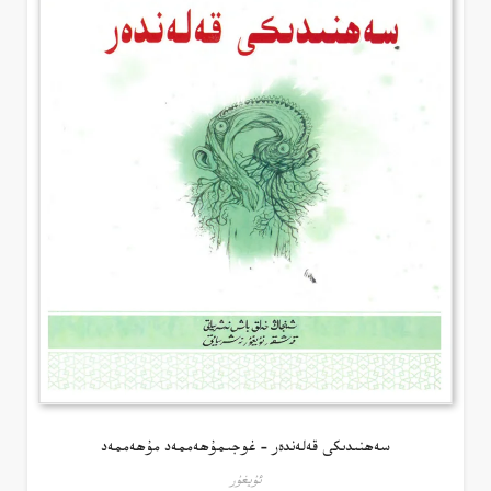
سەھنىدىكى قەلەندەر – غوجىمۇھەممەد مۇھەممەد
ئۇيغۇر