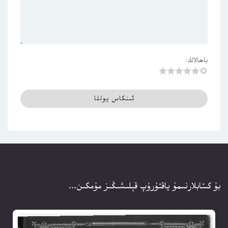
باھالاڭ:
بۇ كىتابلارنىمۇ ياقتۇرۇپ قېلىشىڭىز مۇمكىن...