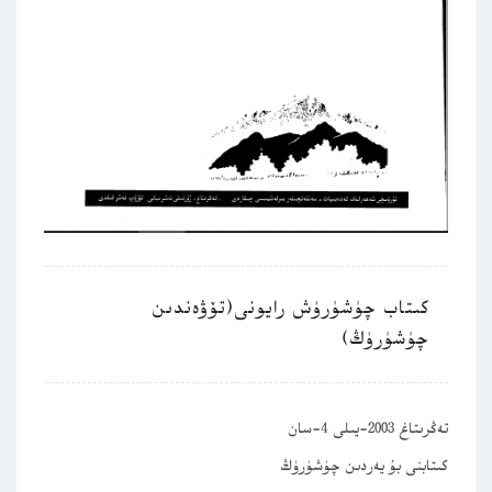
كىتاب چۈشۈرۈش رايونى(تۆۋەندىن
چۈشۈرۈڭ)
تەڭرىتاغ 2003-يىلى 4-سان
كىتابنى بۇ يەردىن چۈشۈرۈڭ