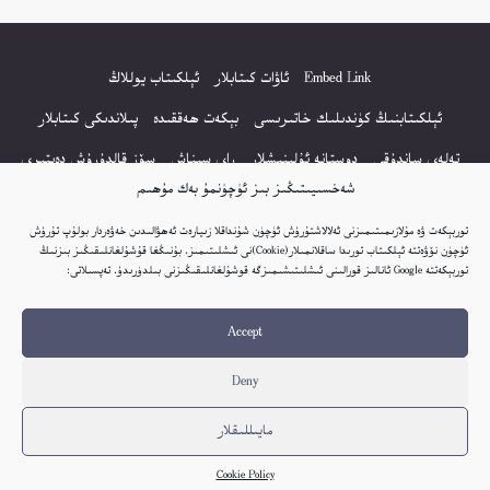
Embed Link
ئاۋات كىتابلار
ئېلكىتاب يوللاڭ
ئېلكىتابنىڭ كۈندىلىك خاتىرىسى
بېكەت ھەققىدە
پىلاندىكى كىتابلار
تەلەي ساندۇقى
دوستانە ئۇلىنىشلار
راي سىناش
سۆز قالدۇرۇش دەپتىرى
شەخسىيىتىڭىز بىز ئۈچۈنمۇ بەك مۇھىم
كۆپ سورالغان سۇئاللار
كىتاب تىزىملىكى
مەخپىيەتلىك باياناتى
توربېكەت ۋە مۇلازىمىتىمىزنى ئەلالاشتۇرۇش ئۈچۈن شۇنداقلا زىيارەت ئەھۋالىدىن خەۋەردار بولۇپ تۇرۇش
نەشىر ھوقۇقى باياناتى
ئۈچۈن نۆۋەتتە ئېلكىتاب تورىدا ساقلانمىلار(Cookie)نى ئىشلىتىمىز. بۇنىڭغا قۇشۇلغانلىقىڭىز بىزنىڭ
توربېكەتتە Google ئانالىز قورالىنى ئىشلىتىشىمىزگە قوشۇلغانلىقىڭىزنى بىلدۈرىدۇ. تەپسىلاتى:
© 2017-2026 تور بېكەتنىڭ بارلىق ھوقۇقى ئېلكىتاب تورى غا مەنسۇپ.
Accept
تور بېكەت ھەققىدە تەكلىپ - پىكىر بولسا، تۆۋەندىكى ئېلخەت ئارقىلىق بېكەت
باشلىقى بىلەن بىۋاستە ئالاقە قىلىڭ: elkitabtori@gmail.com
Deny
ھەر كۈنى يېڭى كىتابلار قوشۇلىۋاتىدۇ...
مايىللىقلار
Cookie Policy