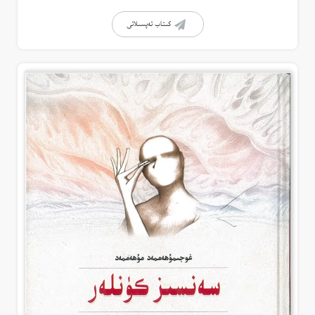
كىتاب تەپسىلاتى