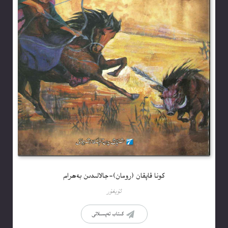
كونا قاپقان (رومان)-جالالىدىن بەھرام
ئۇيغۇر
كىتاب تەپسىلاتى