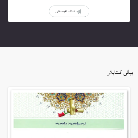
كىتاب تەپسىلاتى
يېڭى كىتابلار