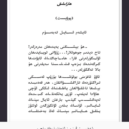
شەخسىيىتىڭىز بىز ئۈچۈنمۇ بەك مۇھىم