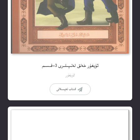
ئۇيغۇر خەلق لەتىپىلىرى 3-قىسىم
ئۇيغۇر
كىتاب تەپسىلاتى