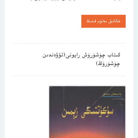
خاتالىق مەلۇم قىلىڭ
كىتاب چۈشۈرۈش رايونى(تۆۋەندىن
چۈشۈرۈڭ)