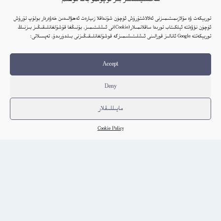
توربېكەت ۋە مۇلازىمىتىمىزنى ئەلالاشتۇرۇش ئۈچۈن شۇنداقلا زىيارەت ئەھۋالىدىن خەۋەردار بولۇپ تۇرۇش
ھاراملىق (ئايشەم ئىسمايىل تەبەسسۇم) – يانفون نۇسخا
ئۈچۈن نۆۋەتتە ئېلكىتاب تورىدا ساقلانمىلار(Cookie)نى ئىشلىتىمىز. بۇنىڭغا قۇشۇلغانلىقىڭىز بىزنىڭ
توربېكەتتە Google ئانالىز قورالىنى ئىشلىتىشىمىزگە قوشۇلغانلىقىڭىزنى بىلدۈرىدۇ. تەپسىلاتى:
Choghluq
كىتاب تەپسىلاتى
Accept
Deny
مايىللىقلار
Cookie Policy
Embed Link
ئاۋات كىتابلار
ئېلكىتاب يوللاڭ
ئېلكىتابنىڭ كۈندىلىك خاتىرىسى
بېكەت ھەققىدە
پىلاندىكى كىتابلار