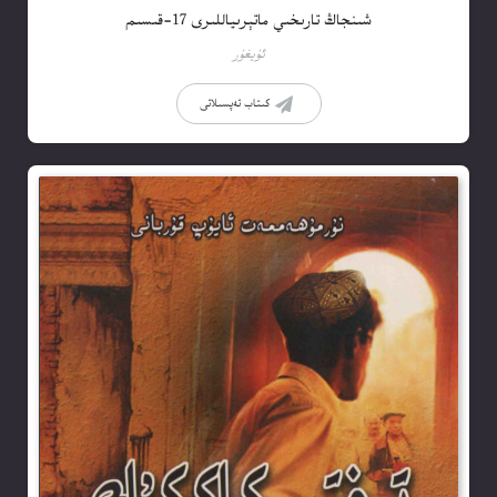
شىنجاڭ تارىخىي ماتېرىياللىرى 17-قىسىم
ئۇيغۇر
كىتاب تەپسىلاتى