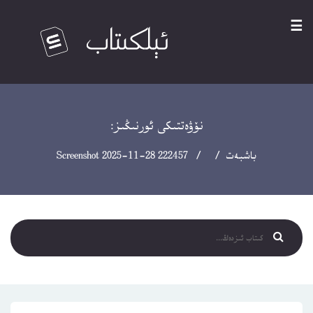
☰
نۆۋەتتىكى ئورنىڭىز:
باشبەت
/ / Screenshot 2025-11-28 222457