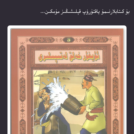
بۇ كىتابلارنىمۇ ياقتۇرۇپ قېلىشىڭىز مۇمكىن...