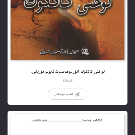
توختى كاككۇك (نۇرمۇھەممەت ئايۇپ قۇربانى)
Elkitab
كىتاب تەپسىلاتى