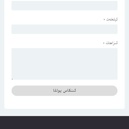
ئېلخەت
*
ئىزاھات
*