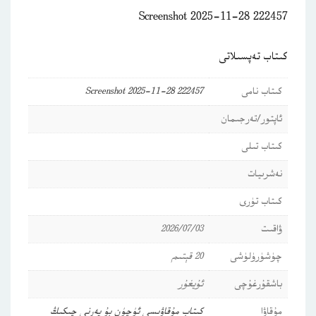
Screenshot 2025-11-28 222457
كىتاب تەپسىلاتى
كىتاب نامى
Screenshot 2025-11-28 222457
ئاپتور/تەرجىمان
كىتاب تىلى
نەشرىيات
كىتاب تۈرى
ۋاقىت
2026/07/03
چۈشۈرۈلۈشى
20 قېتىم
باشقۇرغۇچى
ئۇيغۇر
مۇقاۋا
كىتاب مۇقاۋىسى ئۈچۈن بۇ يەرنى چىكىڭ