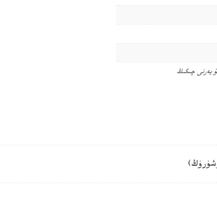
ۇ يەرنى چىكىڭ
شۈرۈڭ)