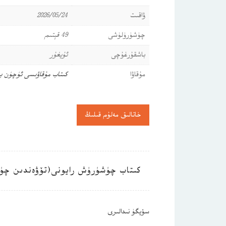
ۋاقىت
2026/05/24
چۈشۈرۈلۈشى
49 قېتىم
باشقۇرغۇچى
ئۇيغۇر
مۇقاۋا
كىتاب مۇقاۋىسى ئۈچۈن ب
خاتالىق مەلۇم قىلىڭ
كىتاب چۈشۈرۈش رايونى(تۆۋەندىن چۈ
سۆيگۈ نىدالىرى