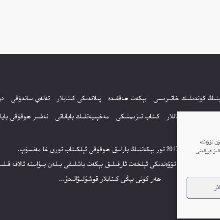
بنىڭ كۈندىلىك خاتىرىسى
بېكەت ھەققىدە
پىلاندىكى كىتابلار
تەلەي ساندۇقى
دو
 سورالغان سۇئاللار
كىتاب تىزىملىكى
مەخپىيەتلىك باياناتى
نەشىر ھوقۇقى بايان
ن نۆۋەتتە
© 2017-2026 تور بېكەتنىڭ بارلىق ھوقۇقى ئېلكىتاب تورى غا مەنسۇپ.
ار(Cookie)نى ئىشلىتىمىز. بۇنىڭغا قۇشۇلغانلىقىڭىز بىزنىڭ توربېكەتتە Google ئانالىز قورالىنى
ىر بولسا، تۆۋەندىكى ئېلخەت ئارقىلىق بېكەت باشلىقى بىلەن بىۋاستە ئالاقە قىلىڭ: tabtori@gmail.com
ھەر كۈنى يېڭى كىتابلار قوشۇلىۋاتىدۇ...
ار