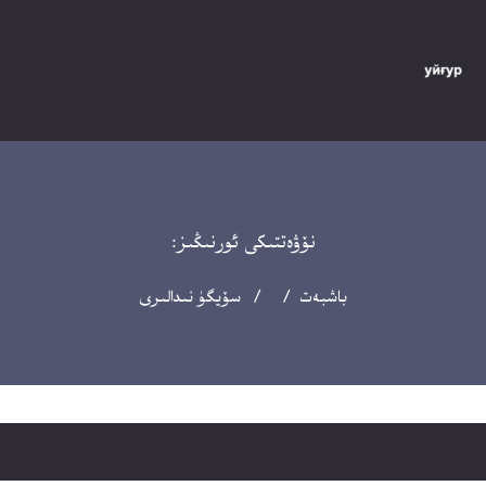
نۆۋەتتىكى ئورنىڭىز:
باشبەت
/ / سۆيگۈ نىدالىرى