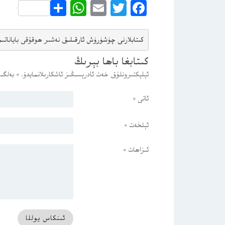
WhatsApp
Share
Email
Twitter
Facebook
كىتابلارنى چۈشۈرۈش ئارقىلىق 
نەشىر ھوقۇقى باياناتى
م
كىتابغا باھا بېرىڭ
ئېلېكتىرونلۇق خەت ئادرېسىڭىز ئاشكارىلانمايدۇ.
*
بەلگىس
ئاتى
*
ئېلخەت
*
ئىزاھات
*