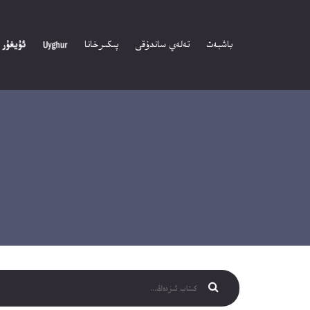
باشبەت
تەلەي ساندۇقى
پىكىرخانا