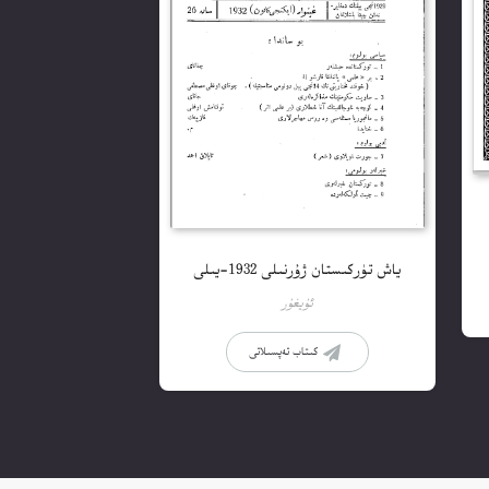
ياش تۈركىستان ژۇرنىلى 1932-يىلى
ئۇيغۇر
كىتاب تەپسىلاتى