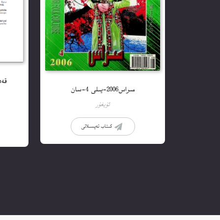
مىراس2006-يىلى 4-سان
ئۇيغۇر
كىتاب تەپسىلاتى