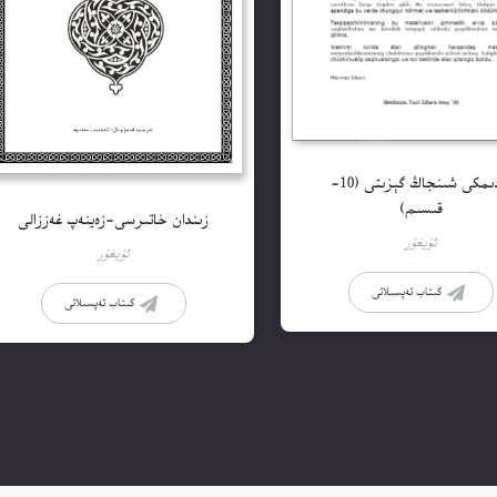
قەدىمكى شىنجاڭ گېزىتى (10-
قىسىم)
زىندان خاتىرسى-زەينەپ غەززالى
ئۇيغۇر
ئۇيغۇر
كىتاب تەپسىلاتى
كىتاب تەپسىلاتى