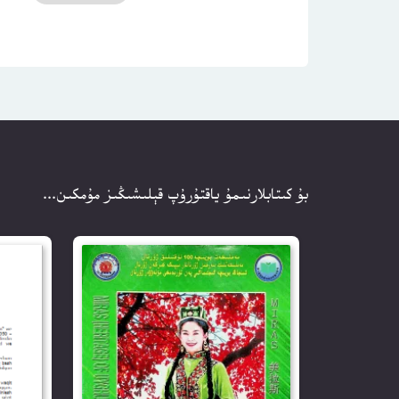
بۇ كىتابلارنىمۇ ياقتۇرۇپ قېلىشىڭىز مۇمكىن...