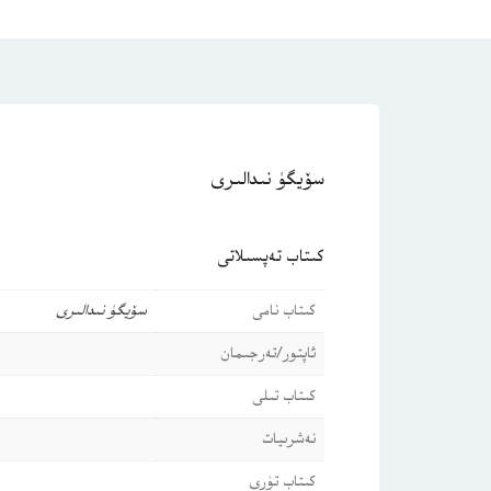
سۆيگۈ نىدالىرى
كىتاب تەپسىلاتى
كىتاب نامى
سۆيگۈ نىدالىرى
ئاپتور/تەرجىمان
كىتاب تىلى
نەشرىيات
كىتاب تۈرى