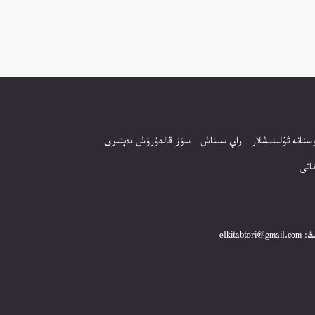
ستانە ئۇلىنىشلار
راي سىناش
سۆز قالدۇرۇش دەپتىرى
اتى
elki