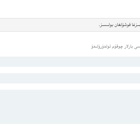
ىزغا قوشۇلغان بولىسىز.
ى بارلار چوقۇم تولدۇرۇلىدۇ