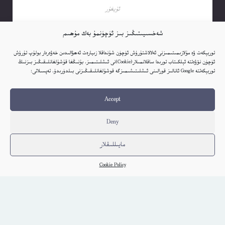
ئۇيغۇر
كىتاب تەپسىلاتى
شەخسىيىتىڭىز بىز ئۈچۈنمۇ بەك مۇھىم
توربېكەت ۋە مۇلازىمىتىمىزنى ئەلالاشتۇرۇش ئۈچۈن شۇنداقلا زىيارەت ئەھۋالىدىن خەۋەردار بولۇپ تۇرۇش
ئۈچۈن نۆۋەتتە ئېلكىتاب تورىدا ساقلانمىلار(Cookie)نى ئىشلىتىمىز. بۇنىڭغا قۇشۇلغانلىقىڭىز بىزنىڭ
توربېكەتتە Google ئانالىز قورالىنى ئىشلىتىشىمىزگە قوشۇلغانلىقىڭىزنى بىلدۈرىدۇ. تەپسىلاتى:
Accept
Deny
مايىللىقلار
Cookie Policy