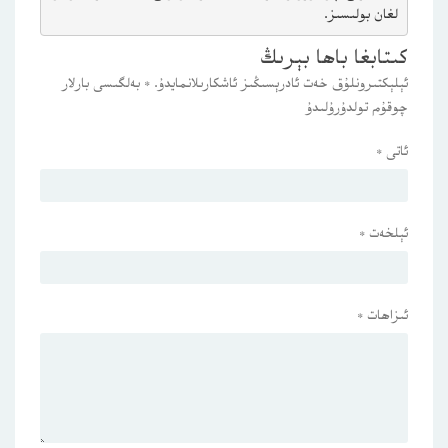
لغان بولىسىز.
كىتابغا باھا بېرىڭ
ئېلېكتىرونلۇق خەت ئادرېسىڭىز ئاشكارىلانمايدۇ.
*
بەلگىسى بارلار
چوقۇم تولدۇرۇلىدۇ
ئاتى
*
ئېلخەت
*
ئىزاھات
*