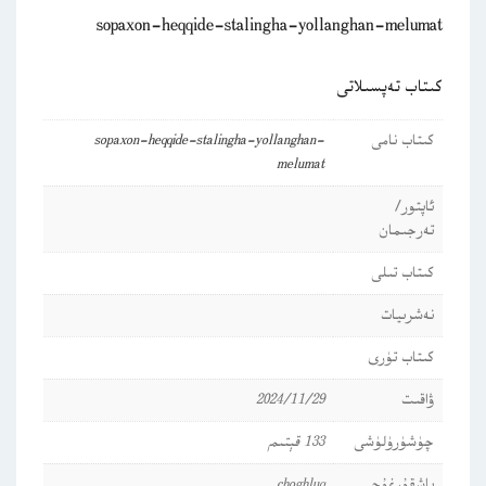
sopaxon-heqqide-stalingha-yollanghan-melumat
كىتاب تەپسىلاتى
كىتاب نامى
sopaxon-heqqide-stalingha-yollanghan-
melumat
ئاپتور/
تەرجىمان
كىتاب تىلى
نەشرىيات
كىتاب تۈرى
ۋاقىت
2024/11/29
چۈشۈرۈلۈشى
133 قېتىم
باشقۇرغۇچى
choghluq