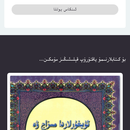
بۇ كىتابلارنىمۇ ياقتۇرۇپ قېلىشىڭىز مۇمكىن...