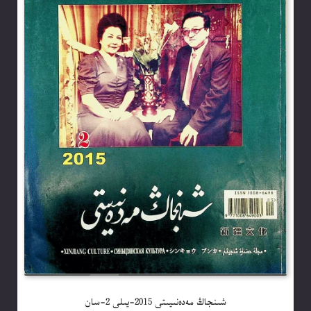
شىنجاڭ مەدەنىيىتى 2015-يىلى 2-سان