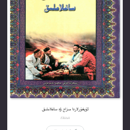
ئۇيغۇرلاردا مىزاج ۋە ساغلاملىق
Elkitab