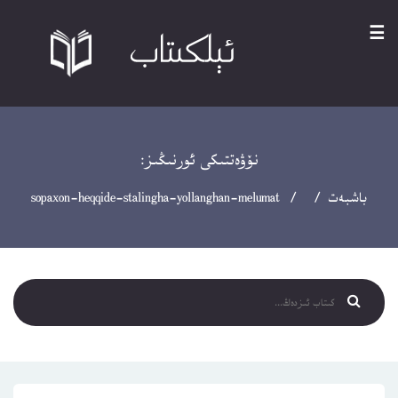
☰
نۆۋەتتىكى ئورنىڭىز:
باشبەت
/ / sopaxon-heqqide-stalingha-yollanghan-melumat