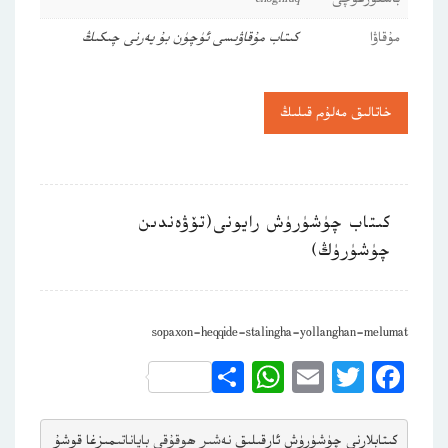
مۇقاۋا
كىتاب مۇقاۋىسى ئۈچۈن بۇ يەرنى چىكىڭ
خاتالىق مەلۇم قىلىڭ
كىتاب چۈشۈرۈش رايونى(تۆۋەندىن
چۈشۈرۈڭ)
sopaxon-heqqide-stalingha-yollanghan-melumat
WhatsApp
Share
Email
Twitter
Facebook
كىتابلارنى چۈشۈرۈش ئارقىلىق 
نەشىر ھوقۇقى باياناتى
مىزغا قوشۇ