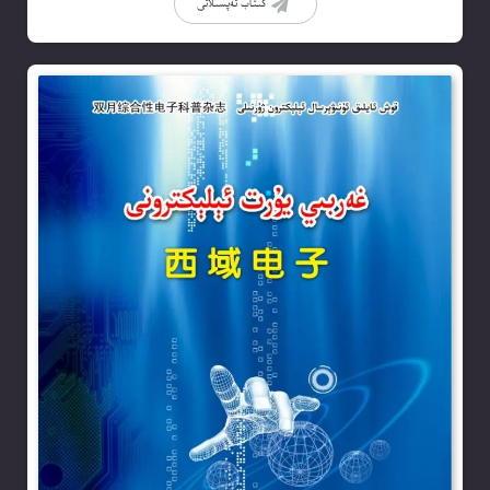
كىتاب تەپسىلاتى