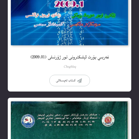
غەربىي يۇرت ئېلىكترونى تور ژۇرنىلى (2009.01)
Choghluq
كىتاب تەپسىلاتى