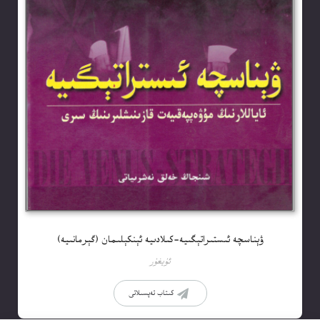
ۋېناسچە ئىستىراتېگىيە-كىلادىيە ئېنكېلىمان (گېرمانىيە)
ئۇيغۇر
كىتاب تەپسىلاتى