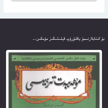
بۇ كىتابلارنىمۇ ياقتۇرۇپ قېلىشىڭىز مۇمكىن...