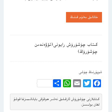
خاتالىق مەلۇم قىلىڭ
كىتاب چۈشۈرۈش رايونى(تۆۋەندىن
چۈشۈرۈڭ)
شوپۇرنىڭ چۈشى
WhatsApp
Share
Email
Twitter
Facebook
كىتابلارنى چۈشۈرۈش ئارقىلىق 
نەشىر ھوقۇقى باياناتى
مىزغا قوشۇ
لغان بولىسىز.