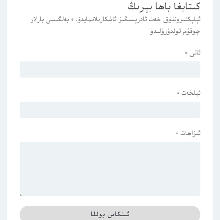
كىتابغا باھا بېرىڭ
ئېلېكتىرونلۇق خەت ئادرېسىڭىز ئاشكارىلانمايدۇ.
*
بەلگىسى بارلار
چوقۇم تولدۇرۇلىدۇ
ئاتى
*
ئېلخەت
*
ئىزاھات
*