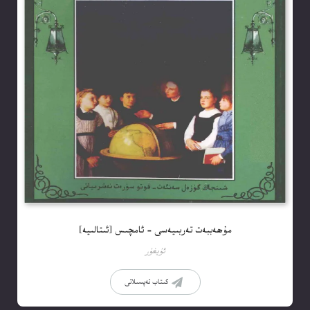
مۇھەببەت تەربىيەسى – ئامچىس [ئىتالىيە]
ئۇيغۇر
كىتاب تەپسىلاتى