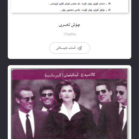
چۈش تەبىرى
Choghluq
كىتاب تەپسىلاتى