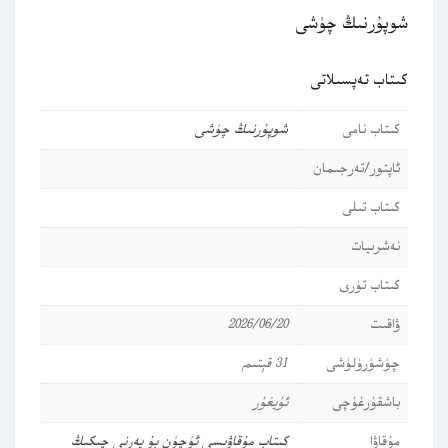
شوپۇرنىڭ چۈشى
كىتاب تەپسىلاتى
كىتاب نامى
شوپۇرنىڭ چۈشى
ئاپتور/تەرجىمان
كىتاب تىلى
نەشرىيات
كىتاب تۈرى
ۋاقىت
2026/06/20
چۈشۈرۈلۈشى
31 قېتىم
باشقۇرغۇچى
ئۇيغۇر
مۇقاۋا
كىتاب مۇقاۋىسى ئۈچۈن بۇ يەرنى چىكىڭ