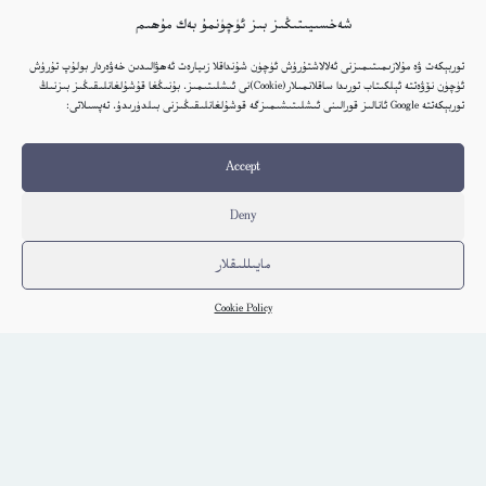
شەخسىيىتىڭىز بىز ئۈچۈنمۇ بەك مۇھىم
توربېكەت ۋە مۇلازىمىتىمىزنى ئەلالاشتۇرۇش ئۈچۈن شۇنداقلا زىيارەت ئەھۋالىدىن خەۋەردار بولۇپ تۇرۇش
ئۈچۈن نۆۋەتتە ئېلكىتاب تورىدا ساقلانمىلار(Cookie)نى ئىشلىتىمىز. بۇنىڭغا قۇشۇلغانلىقىڭىز بىزنىڭ
توربېكەتتە Google ئانالىز قورالىنى ئىشلىتىشىمىزگە قوشۇلغانلىقىڭىزنى بىلدۈرىدۇ. تەپسىلاتى:
Accept
Deny
مايىللىقلار
Cookie Policy