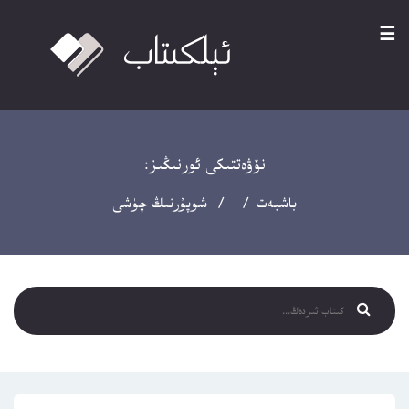
☰
نۆۋەتتىكى ئورنىڭىز:
باشبەت
/ / شوپۇرنىڭ چۈشى