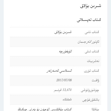
شىرىن بۇلاق
كىتاب تەپسىلاتى
كىتاب نامى
شىرىن بۇلاق
ئاپتور/تەرجىمان
كىتاب تىلى
ئۇيغۇرچە
نەشرىيات
كىتاب تۈرى
ئىسلامىي ئەسەرلەر
ۋاقىت
2017/07/08
چۈشۈرۈلۈشى
13,474 قېتىم
باشقۇرغۇچى
elkitab
مۇقاۋا
كىتاب مۇقاۋىسى ئۈچۈن بۇ يەرنى چىكىڭ