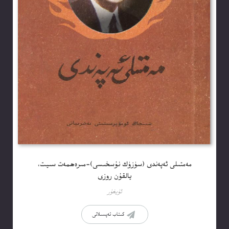
مەمتىلى ئەپەندى (سۈزۈك نۇسخىسى)-مىرەھمەت سىيت،
يالقۇن روزى
ئۇيغۇر
كىتاب تەپسىلاتى