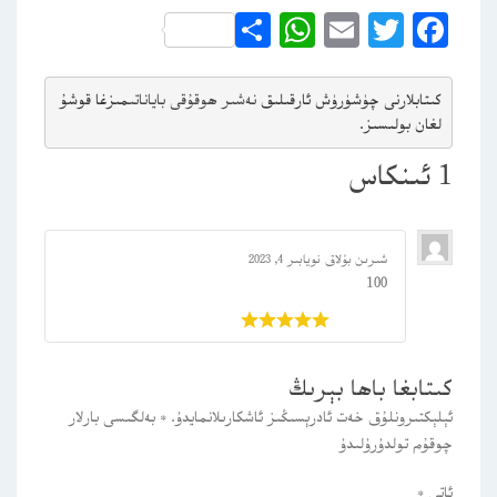
WhatsApp
Share
Email
Twitter
Facebook
كىتابلارنى چۈشۈرۈش ئارقىلىق 
نەشىر ھوقۇقى باياناتى
مىزغا قوشۇ
لغان بولىسىز.
1 ئىنكاس
شىرىن بۇلاق
نويابىر 4, 2023
100
باھالاڭ:
كىتابغا باھا بېرىڭ
ئېلېكتىرونلۇق خەت ئادرېسىڭىز ئاشكارىلانمايدۇ.
*
بەلگىسى بارلار
چوقۇم تولدۇرۇلىدۇ
ئاتى
*