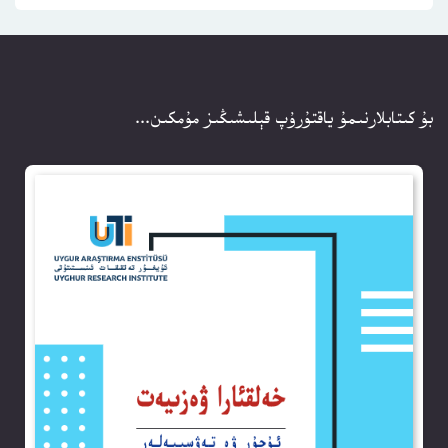
بۇ كىتابلارنىمۇ ياقتۇرۇپ قېلىشىڭىز مۇمكىن...