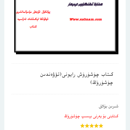
كىتاب چۈشۈرۈش رايونى(تۆۋەندىن
چۈشۈرۈڭ)
شىرىن بۇلاق
كىتابنى بۇ يەرنى بېسىپ چۈشۈرۈڭ
باھالاڭ: