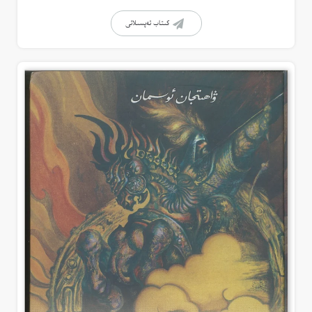
كىتاب تەپسىلاتى