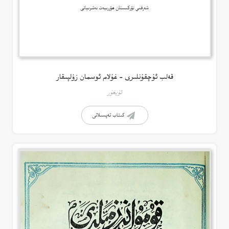
قەلب ئۇچقۇنلىرى – غۇلام ئوسمان زۇلپىقار
ئۇيغۇر
كىتاب تەپسىلاتى