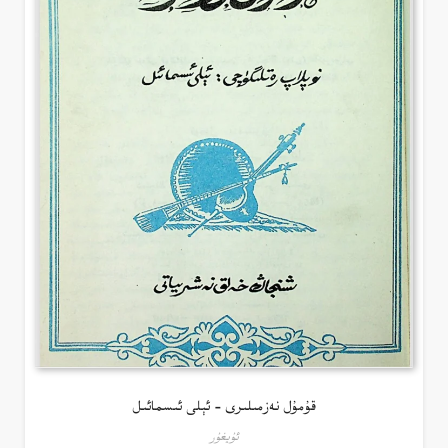
قۇمۇل نەزمىلىرى – ئېلى ئىسمائىل
ئۇيغۇر