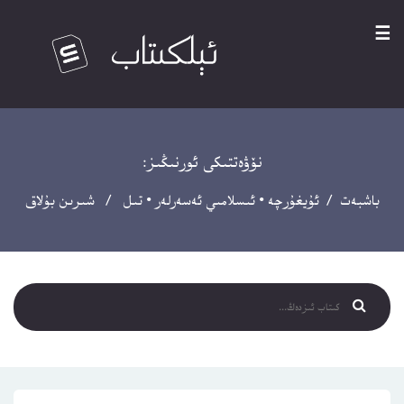
☰
نۆۋەتتىكى ئورنىڭىز:
باشبەت
/
ئۇيغۇرچە
•
ئىسلامىي ئەسەرلەر
•
تىل
/ شىرىن بۇلاق