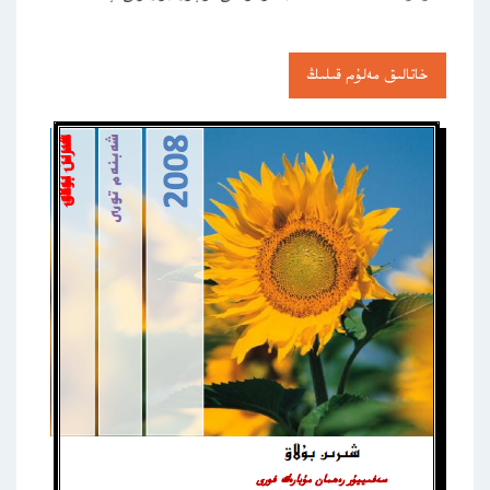
خاتالىق مەلۇم قىلىڭ