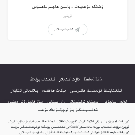
ۋەتەنگە مۇھەببەت – ياسىن ھاجىم ماھمۇدى
ئۇيغۇر
كىتاب تەپسىلاتى
Embed Link
ئاۋات كىتابلار
ئېلكىتاب يوللاڭ
ئېلكىتابنىڭ كۈندىلىك خاتىرىسى
بېكەت ھەققىدە
پىلاندىكى كىتابلار
تەلەي ساندۇقى
دوستانە ئۇلىنىشلار
راي سىناش
سۆز قالدۇرۇش دەپتىرى
شەخسىيىتىڭىز بىز ئۈچۈنمۇ بەك مۇھىم
كۆپ سورالغان سۇئاللار
كىتاب تىزىملىكى
مەخپىيەتلىك باياناتى
توربېكەت ۋە مۇلازىمىتىمىزنى ئەلالاشتۇرۇش ئۈچۈن شۇنداقلا زىيارەت ئەھۋالىدىن خەۋەردار بولۇپ تۇرۇش
نەشىر ھوقۇقى باياناتى
ئۈچۈن نۆۋەتتە ئېلكىتاب تورىدا ساقلانمىلار(Cookie)نى ئىشلىتىمىز. بۇنىڭغا قۇشۇلغانلىقىڭىز بىزنىڭ
توربېكەتتە Google ئانالىز قورالىنى ئىشلىتىشىمىزگە قوشۇلغانلىقىڭىزنى بىلدۈرىدۇ. تەپسىلاتى: