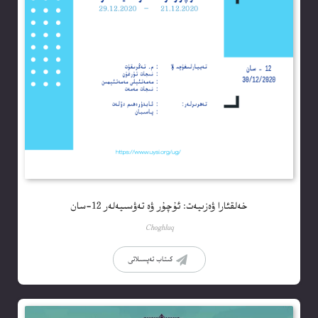
خەلقئارا ۋەزىيەت: ئۇچۇر ۋە تەۋسىيەلەر 12-سان
Choghluq
كىتاب تەپسىلاتى