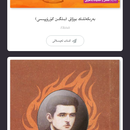
بەرىكەتلىك بوۋاق (بىلگىن گۇرۇپپىسى)
Elkitab
كىتاب تەپسىلاتى