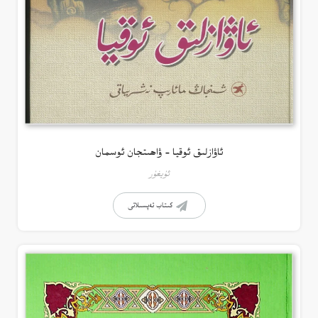
ئاۋازلىق ئوقيا – ۋاھىتجان ئوسمان
ئۇيغۇر
كىتاب تەپسىلاتى