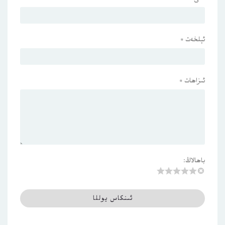
ئېلخەت
*
ئىزاھات
*
باھالاڭ: