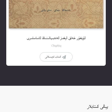
ئۇيغۇر خەلق ئېغىز ئەدەبىياتىنىڭ ئاساسلىرى
Choghluq
كىتاب تەپسىلاتى
يېڭى كىتابلار