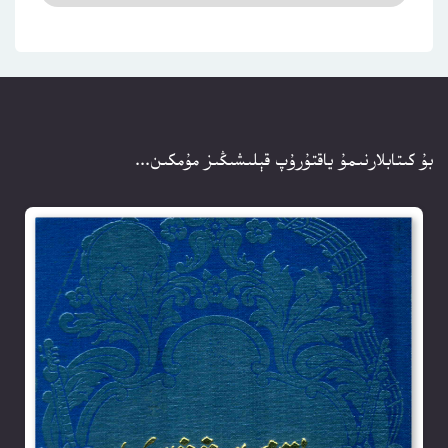
بۇ كىتابلارنىمۇ ياقتۇرۇپ قېلىشىڭىز مۇمكىن...