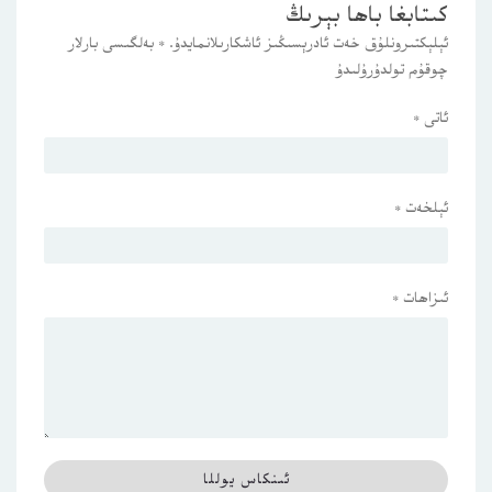
كىتابغا باھا بېرىڭ
ئېلېكتىرونلۇق خەت ئادرېسىڭىز ئاشكارىلانمايدۇ.
*
بەلگىسى بارلار
چوقۇم تولدۇرۇلىدۇ
ئاتى
*
ئېلخەت
*
ئىزاھات
*