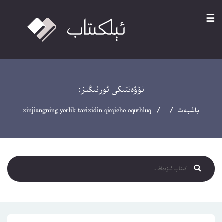
☰
نۆۋەتتىكى ئورنىڭىز:
باشبەت
/ / xinjiangning yerlik tarixidin qisqiche oqushluq