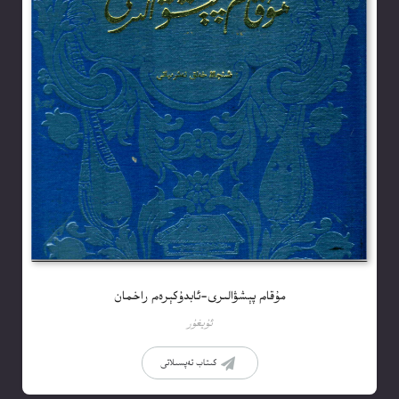
مۇقام پېشۋالىرى-ئابدۇكېرەم راخمان
ئۇيغۇر
كىتاب تەپسىلاتى