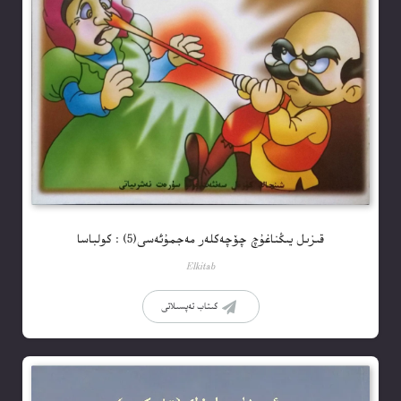
قىزىل يىڭناغۇچ چۆچەكلەر مەجمۇئەسى(5) : كولباسا
Elkitab
كىتاب تەپسىلاتى