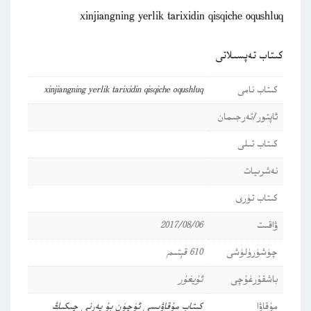
xinjiangning yerlik tarixidin qisqiche oqushluq
كىتاب تەپسىلاتى
كىتاب نامى
xinjiangning yerlik tarixidin qisqiche oqushluq
ئاپتور/تەرجىمان
كىتاب تىلى
نەشرىيات
كىتاب تۈرى
ۋاقىت
2017/08/06
چۈشۈرۈلۈشى
610 قېتىم
باشقۇرغۇچى
ئۇيغۇر
مۇقاۋا
كىتاب مۇقاۋىسى ئۈچۈن بۇ يەرنى چىكىڭ