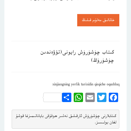
خاتالىق مەلۇم قىلىڭ
كىتاب چۈشۈرۈش رايونى(تۆۋەندىن
چۈشۈرۈڭ)
xinjiangning yerlik tarixidin qisqiche oqushluq
WhatsApp
Share
Email
Twitter
Facebook
كىتابلارنى چۈشۈرۈش ئارقىلىق 
نەشىر ھوقۇقى باياناتى
مىزغا قوشۇ
لغان بولىسىز.