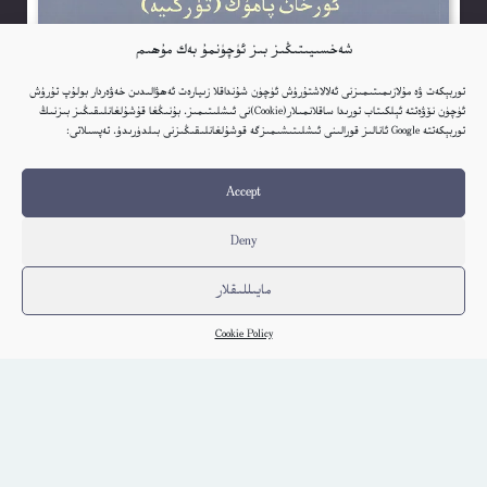
شەخسىيىتىڭىز بىز ئۈچۈنمۇ بەك مۇھىم
توربېكەت ۋە مۇلازىمىتىمىزنى ئەلالاشتۇرۇش ئۈچۈن شۇنداقلا زىيارەت ئەھۋالىدىن خەۋەردار بولۇپ تۇرۇش
ئۈچۈن نۆۋەتتە ئېلكىتاب تورىدا ساقلانمىلار(Cookie)نى ئىشلىتىمىز. بۇنىڭغا قۇشۇلغانلىقىڭىز بىزنىڭ
توربېكەتتە Google ئانالىز قورالىنى ئىشلىتىشىمىزگە قوشۇلغانلىقىڭىزنى بىلدۈرىدۇ. تەپسىلاتى:
Accept
Deny
مايىللىقلار
Cookie Policy