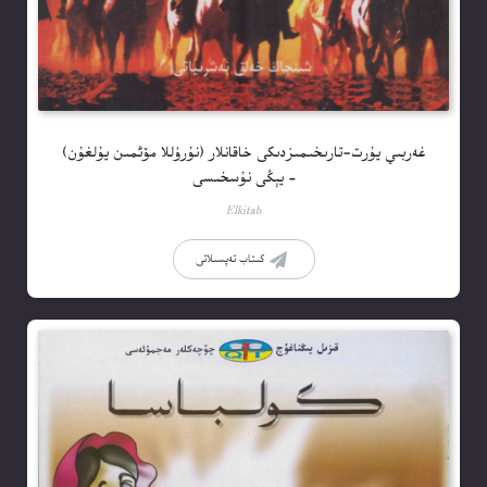
غەربىي يۇرت-تارىخىمىزدىكى خاقانلار (نۇرۇللا مۆئمىن يۇلغۇن)
– يېڭى نۇسخىسى
Elkitab
كىتاب تەپسىلاتى