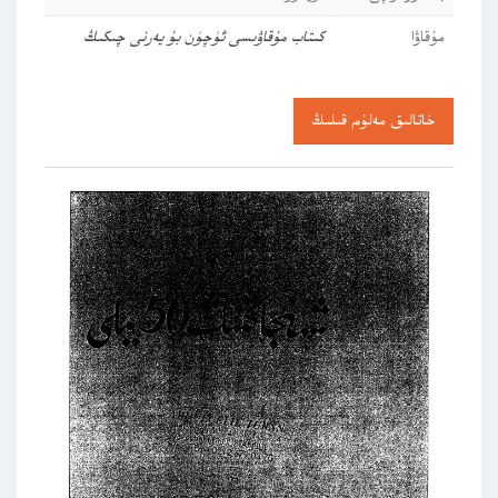
مۇقاۋا
كىتاب مۇقاۋىسى ئۈچۈن بۇ يەرنى چىكىڭ
خاتالىق مەلۇم قىلىڭ