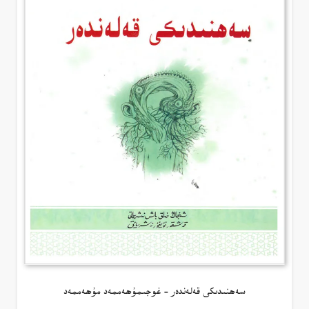
سەھنىدىكى قەلەندەر – غوجىمۇھەممەد مۇھەممەد