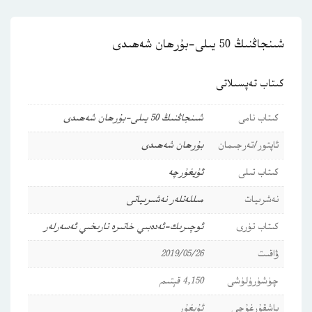
شىنجاڭنىڭ 50 يىلى-بۇرھان شەھىدى
كىتاب تەپسىلاتى
كىتاب نامى
شىنجاڭنىڭ 50 يىلى-بۇرھان شەھىدى
ئاپتور/تەرجىمان
بۇرھان شەھىدى
كىتاب تىلى
ئۇيغۇرچە
نەشرىيات
مىللەتلەر نەشىرىياتى
كىتاب تۈرى
ئوچىرىك-ئەدەبىي خاتىرە
تارىخىي ئەسەرلەر
ۋاقىت
2019/05/26
چۈشۈرۈلۈشى
4,150 قېتىم
باشقۇرغۇچى
ئۇيغۇر