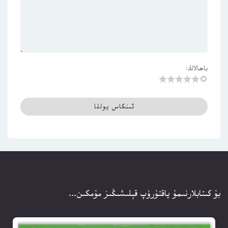
باھالاڭ:
بۇ كىتابلارنىمۇ ياقتۇرۇپ قېلىشىڭىز مۇمكىن...