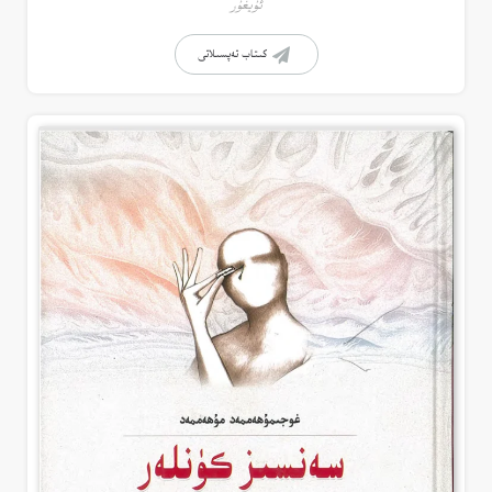
ئۇيغۇر
كىتاب تەپسىلاتى