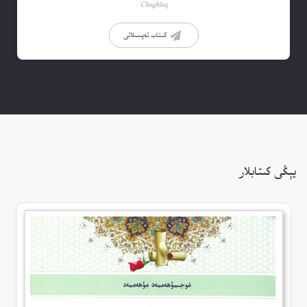
Choghluq
كىتاب تەپسىلاتى
يېڭى كىتابلار