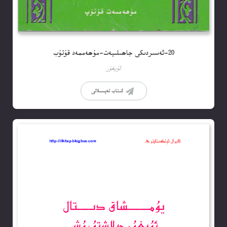
20-ئەسىردىكى جاھىلىيەت-مۇھەممەد قۇتۇب
ئۇيغۇر
كىتاب تەپسىلاتى