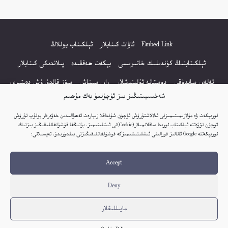
Embed Link
ئاۋات كىتابلار
ئېلكىتاب يوللاڭ
ئېلكىتابنىڭ كۈندىلىك خاتىرىسى
بېكەت ھەققىدە
پىلاندىكى كىتابلار
تەلەي ساندۇقى
دوستانە ئۇلىنىشلار
راي سىناش
سۆز قالدۇرۇش دەپتىرى
شەخسىيىتىڭىز بىز ئۈچۈنمۇ بەك مۇھىم
كۆپ سورالغان سۇئاللار
كىتاب تىزىملىكى
مەخپىيەتلىك باياناتى
توربېكەت ۋە مۇلازىمىتىمىزنى ئەلالاشتۇرۇش ئۈچۈن شۇنداقلا زىيارەت ئەھۋالىدىن خەۋەردار بولۇپ تۇرۇش
نەشىر ھوقۇقى باياناتى
ئۈچۈن نۆۋەتتە ئېلكىتاب تورىدا ساقلانمىلار(Cookie)نى ئىشلىتىمىز. بۇنىڭغا قۇشۇلغانلىقىڭىز بىزنىڭ
توربېكەتتە Google ئانالىز قورالىنى ئىشلىتىشىمىزگە قوشۇلغانلىقىڭىزنى بىلدۈرىدۇ. تەپسىلاتى:
© 2017-2026 تور بېكەتنىڭ بارلىق ھوقۇقى ئېلكىتاب تورى غا مەنسۇپ.
Accept
تور بېكەت ھەققىدە تەكلىپ - پىكىر بولسا، تۆۋەندىكى ئېلخەت ئارقىلىق بېكەت
باشلىقى بىلەن بىۋاستە ئالاقە قىلىڭ: elkitabtori@gmail.com
Deny
ھەر كۈنى يېڭى كىتابلار قوشۇلىۋاتىدۇ...
مايىللىقلار