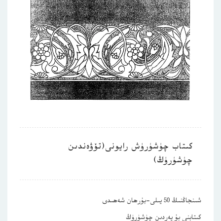
كىتاب چۈشۈرۈش رايونى(تۆۋەندىن
چۈشۈرۈڭ)
شىنجاڭنىڭ 50 يىلى-بۇرھان شەھىدى
كىتابنى بۇ يەردىن چۈشۈرۈڭ