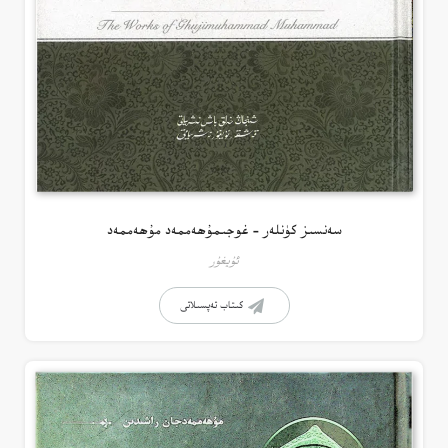
سەنسىز كۈنلەر – غوجىمۇھەممەد مۇھەممەد
ئۇيغۇر
كىتاب تەپسىلاتى