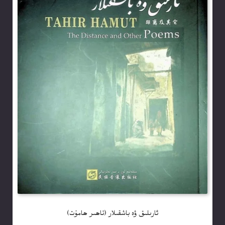
ئارىلىق ۋە باشقىلار (تاھىر ھامۇت)