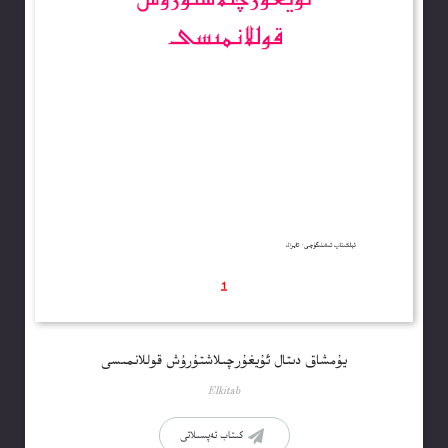
يۇمشاق دىتال ئ‍ۇيغۇرچىلاشتۇرۇش قوللانمىسى
Elkitab
كىتاب تەپسىلاتى