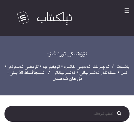
☰
نۆۋەتتىكى ئورنىڭىز:
باشبەت
/
ئوچىرىك-ئەدەبىي خاتىرە
•
ئۇيغۇرچە
•
تارىخىي ئەسەرلەر
•
تىل
•
مىللەتلەر نەشىرىياتى
•
نەشىرىياتلار
/ شىنجاڭنىڭ 50 يىلى-
بۇرھان شەھىدى