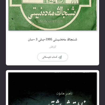
شىنجاڭ مەدەنىيىتى 1995-يىلى 3 -سان
ئۇيغۇر
كىتاب تەپسىلاتى