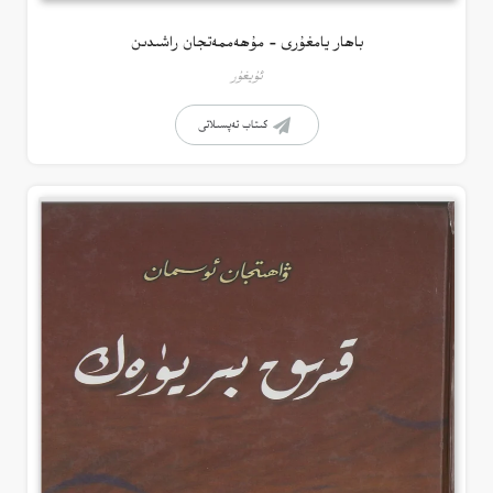
باھار يامغۇرى – مۇھەممەتجان راشىدىن
ئۇيغۇر
كىتاب تەپسىلاتى