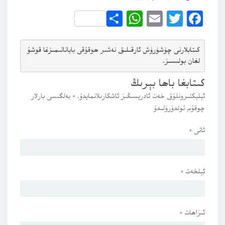
WhatsApp
Share
Email
Twitter
Facebook
كىتابلارنى چۈشۈرۈش ئارقىلىق 
نەشىر ھوقۇقى باياناتى
مىزغا قوشۇ
لغان بولىسىز.
كىتابغا باھا بېرىڭ
ئېلېكتىرونلۇق خەت ئادرېسىڭىز ئاشكارىلانمايدۇ.
*
بەلگىسى بارلار
چوقۇم تولدۇرۇلىدۇ
ئاتى
*
ئېلخەت
*
ئىزاھات
*