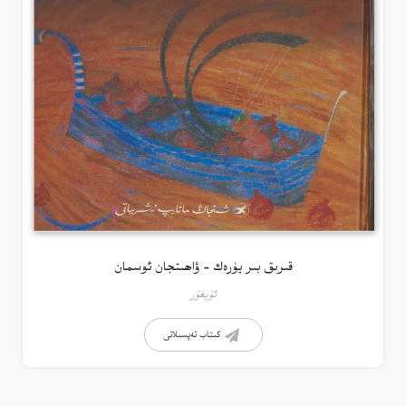
قىرىق بىر يۈرەك – ۋاھىتجان ئوسمان
ئۇيغۇر
كىتاب تەپسىلاتى