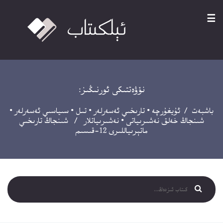
☰
نۆۋەتتىكى ئورنىڭىز:
باشبەت
/
ئۇيغۇرچە
•
تارىخىي ئەسەرلەر
•
تىل
•
سىياسىي ئەسەرلەر
•
شىنجاڭ خەلق نەشىرىياتى
•
نەشىرىياتلار
/ شىنجاڭ تارىخىي
ماتېرىياللىرى 12-قىسىم