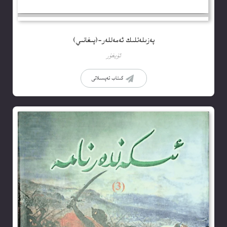
پەزىلەتلىك ئەمەللەر-(پىغانىي)
ئۇيغۇر
كىتاب تەپسىلاتى