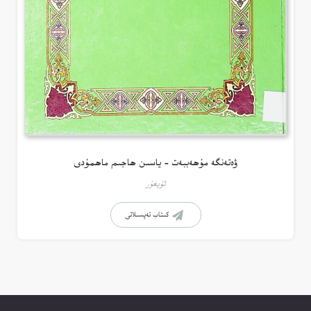
ۋەتەنگە مۇھەببەت – ياسىن ھاجىم ماھمۇدى
ئۇيغۇر
كىتاب تەپسىلاتى