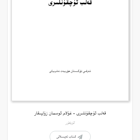
قەلب ئۇچقۇنلىرى – غۇلام ئوسمان زۇلپىقار
ئۇيغۇر
كىتاب تەپسىلاتى