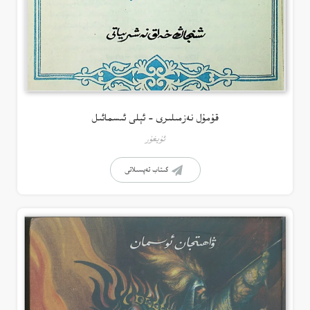
قۇمۇل نەزمىلىرى – ئېلى ئىسمائىل
ئۇيغۇر
كىتاب تەپسىلاتى