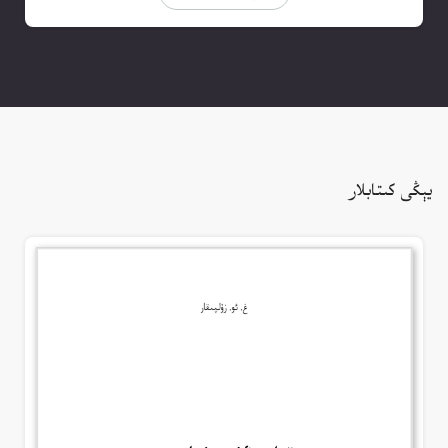
يېڭى كىتابلار