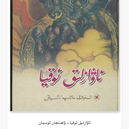
ئاۋازلىق ئوقيا – ۋاھىتجان ئوسمان