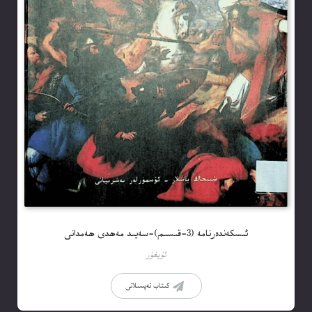
ئىسكەندەرنامە (3-قىسىم)-سەيىد مەھدى ھەمدانى
ئۇيغۇر
كىتاب تەپسىلاتى