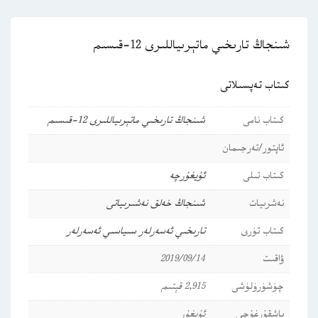
شىنجاڭ تارىخىي ماتېرىياللىرى 12-قىسىم
كىتاب تەپسىلاتى
كىتاب نامى
شىنجاڭ تارىخىي ماتېرىياللىرى 12-قىسىم
ئاپتور/تەرجىمان
كىتاب تىلى
ئۇيغۇرچە
نەشرىيات
شىنجاڭ خەلق نەشىرىياتى
كىتاب تۈرى
تارىخىي ئەسەرلەر
سىياسىي ئەسەرلەر
ۋاقىت
2019/09/14
چۈشۈرۈلۈشى
2,915 قېتىم
باشقۇرغۇچى
ئۇيغۇر