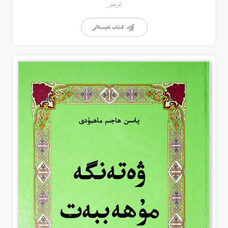
ئۇيغۇر
كىتاب تەپسىلاتى