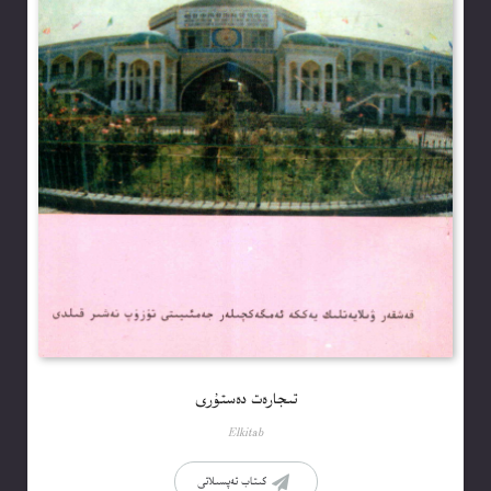
تىجارەت دەستۇرى
Elkitab
كىتاب تەپسىلاتى