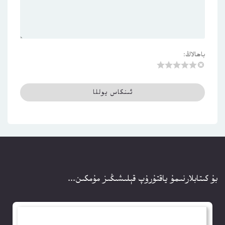
باھالاڭ:
بۇ كىتابلارنىمۇ ياقتۇرۇپ قېلىشىڭىز مۇمكىن...