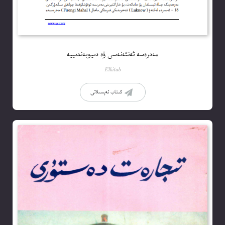
مەدرەسە ئەنئەنەسى ۋە دىيوبەندىييە
Elkitab
كىتاب تەپسىلاتى