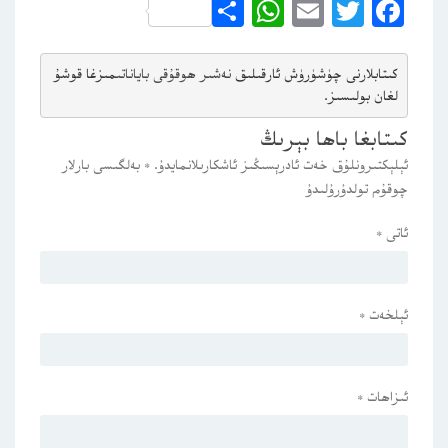
WhatsApp
Share
Email
Twitter
Facebook
كىتابلارنى چۈشۈرۈش ئارقىلىق 
نەشىر ھوقۇقى باياناتى
مىزغا قوشۇ
لغان بولىسىز.
كىتابغا باھا بېرىڭ
ئېلېكتىرونلۇق خەت ئادرېسىڭىز ئاشكارىلانمايدۇ.
*
بەلگىسى بارلار
چوقۇم تولدۇرۇلىدۇ
ئاتى
*
ئېلخەت
*
ئىزاھات
*