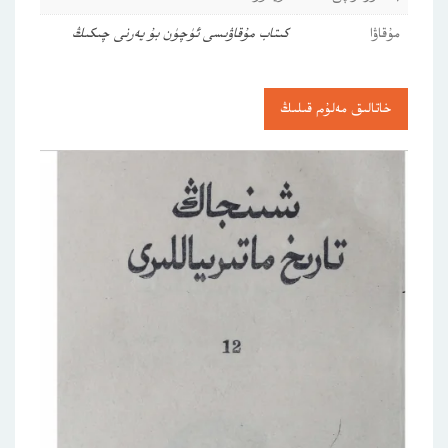
مۇقاۋا
كىتاب مۇقاۋىسى ئۈچۈن بۇ يەرنى چىكىڭ
خاتالىق مەلۇم قىلىڭ