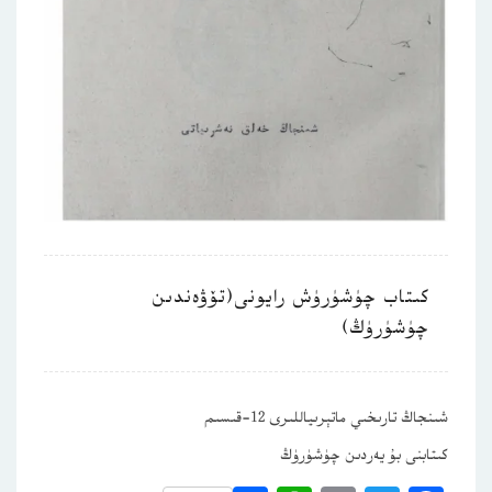
كىتاب چۈشۈرۈش رايونى(تۆۋەندىن
چۈشۈرۈڭ)
شىنجاڭ تارىخىي ماتېرىياللىرى 12-قىسىم
كىتابنى بۇ يەردىن چۈشۈرۈڭ