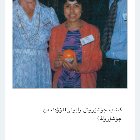
كىتاب چۈشۈرۈش رايونى(تۆۋەندىن
چۈشۈرۈڭ)