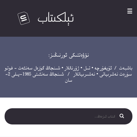
☰
نۆۋەتتىكى ئورنىڭىز:
باشبەت
/
ئۇيغۇرچە
•
تىل
•
ژۇرناللار
•
شىنجاڭ گۈزەل سەنئەت - فوتو
سۈرەت نەشرىياتى
•
نەشىرىياتلار
/ شىنجاڭ سەنئىتى 1985-يىلى 2-
سان