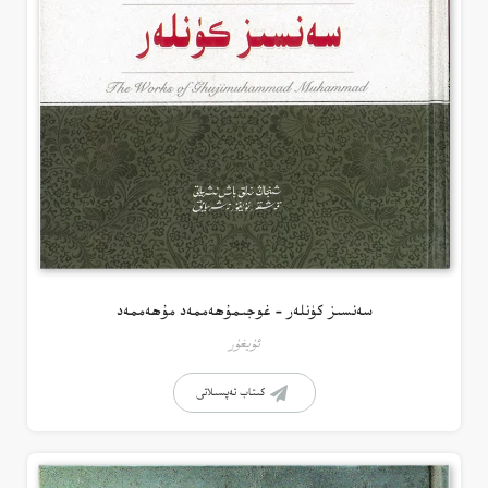
سەنسىز كۈنلەر – غوجىمۇھەممەد مۇھەممەد
ئۇيغۇر
كىتاب تەپسىلاتى