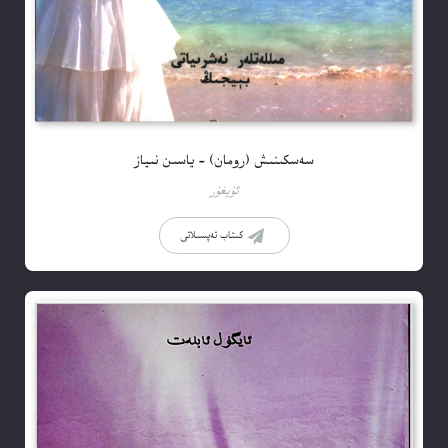
سەسكىنىش (رومان) – ياسىن نىياز
ئۇيغۇر
كىتاب تەپسىلاتى