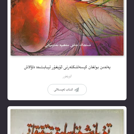
يەلدىن بولغان كېسەللىكلەرنى ئۇيغۇر تېبابىتىدە داۋالاش
ئۇيغۇر
كىتاب تەپسىلاتى