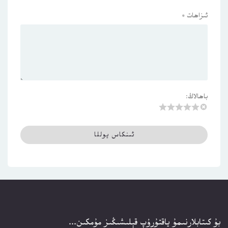
ئىزاھات
*
باھالاڭ:
بۇ كىتابلارنىمۇ ياقتۇرۇپ قېلىشىڭىز مۇمكىن...