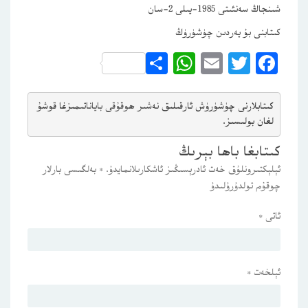
شىنجاڭ سەنئىتى 1985-يىلى 2-سان
كىتابنى بۇ يەردىن چۈشۈرۈڭ
WhatsApp
Share
Email
Twitter
Facebook
كىتابلارنى چۈشۈرۈش ئارقىلىق 
نەشىر ھوقۇقى باياناتى
مىزغا قوشۇ
لغان بولىسىز.
كىتابغا باھا بېرىڭ
ئېلېكتىرونلۇق خەت ئادرېسىڭىز ئاشكارىلانمايدۇ.
*
بەلگىسى بارلار
چوقۇم تولدۇرۇلىدۇ
ئاتى
*
ئېلخەت
*