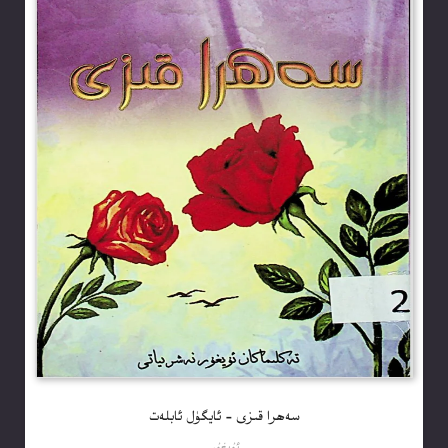
سەھرا قىزى – ئايگۈل ئابلەت
ئۇيغۇر