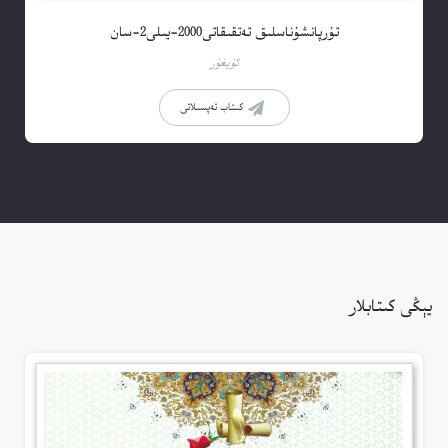
تۇرپانشۇناسلىق تەتقىقاتى2000-يىلى2-سان
ئۇيغۇر
كىتاب تەپسىلاتى
يېڭى كىتابلار