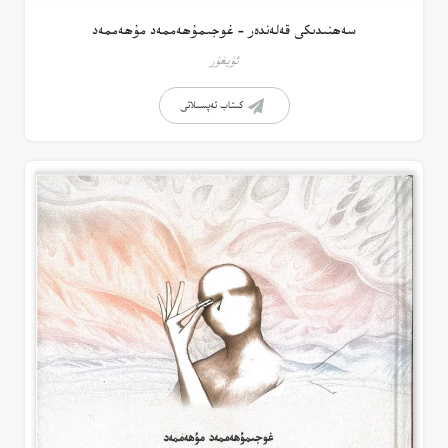
سەھنىدىكى قەلەندەر – غوجىمۇھەممەد مۇھەممەد
ئۇيغۇر
كىتاب تەپسىلاتى