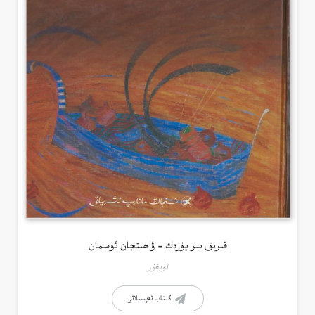
قىرىق بىر يۈرەك – ۋاھىتجان ئوسمان
ئۇيغۇر
كىتاب تەپسىلاتى