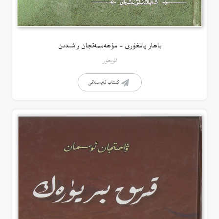
باھار يامغۇرى – مۇھەممەتجان راشىدىن
ئۇيغۇر
كىتاب تەپسىلاتى