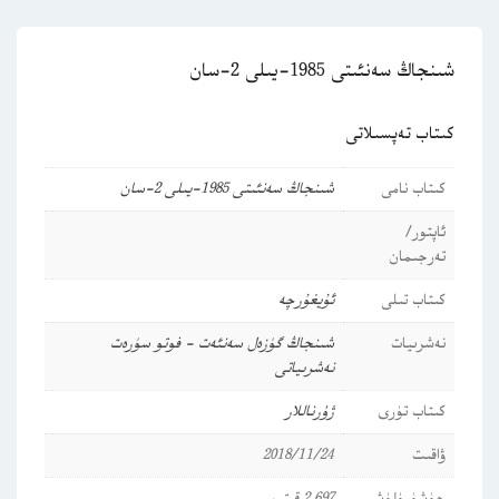
شىنجاڭ سەنئىتى 1985-يىلى 2-سان
كىتاب تەپسىلاتى
كىتاب نامى
شىنجاڭ سەنئىتى 1985-يىلى 2-سان
ئاپتور/
تەرجىمان
كىتاب تىلى
ئۇيغۇرچە
نەشرىيات
شىنجاڭ گۈزەل سەنئەت - فوتو سۈرەت
نەشرىياتى
كىتاب تۈرى
ژۇرناللار
ۋاقىت
2018/11/24