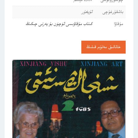
چۈشۈرۈلۈشى
2,697 قېتىم
باشقۇرغۇچى
ئۇيغۇر
مۇقاۋا
كىتاب مۇقاۋىسى ئۈچۈن بۇ يەرنى چىكىڭ
خاتالىق مەلۇم قىلىڭ