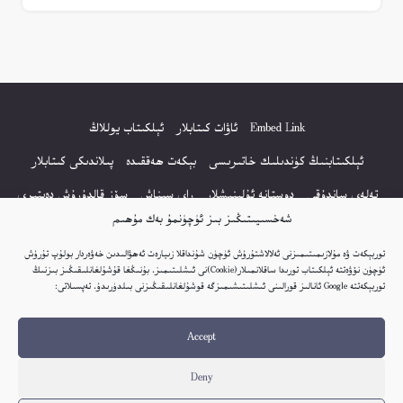
Embed Link
ئاۋات كىتابلار
ئېلكىتاب يوللاڭ
ئېلكىتابنىڭ كۈندىلىك خاتىرىسى
بېكەت ھەققىدە
پىلاندىكى كىتابلار
تەلەي ساندۇقى
دوستانە ئۇلىنىشلار
راي سىناش
سۆز قالدۇرۇش دەپتىرى
شەخسىيىتىڭىز بىز ئۈچۈنمۇ بەك مۇھىم
كۆپ سورالغان سۇئاللار
كىتاب تىزىملىكى
مەخپىيەتلىك باياناتى
توربېكەت ۋە مۇلازىمىتىمىزنى ئەلالاشتۇرۇش ئۈچۈن شۇنداقلا زىيارەت ئەھۋالىدىن خەۋەردار بولۇپ تۇرۇش
نەشىر ھوقۇقى باياناتى
ئۈچۈن نۆۋەتتە ئېلكىتاب تورىدا ساقلانمىلار(Cookie)نى ئىشلىتىمىز. بۇنىڭغا قۇشۇلغانلىقىڭىز بىزنىڭ
توربېكەتتە Google ئانالىز قورالىنى ئىشلىتىشىمىزگە قوشۇلغانلىقىڭىزنى بىلدۈرىدۇ. تەپسىلاتى:
© 2017-2026 تور بېكەتنىڭ بارلىق ھوقۇقى ئېلكىتاب تورى غا مەنسۇپ.
Accept
تور بېكەت ھەققىدە تەكلىپ - پىكىر بولسا، تۆۋەندىكى ئېلخەت ئارقىلىق بېكەت
باشلىقى بىلەن بىۋاستە ئالاقە قىلىڭ: elkitabtori@gmail.com
Deny
ھەر كۈنى يېڭى كىتابلار قوشۇلىۋاتىدۇ...