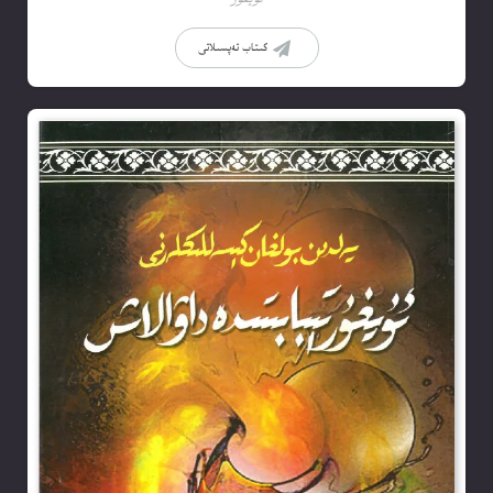
كىتاب تەپسىلاتى