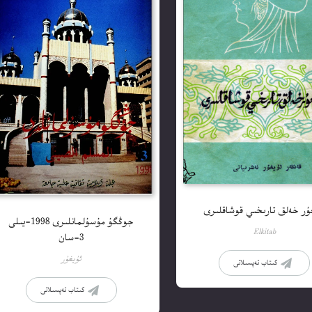
ۇر خەلق تارىخىي قوشاقلىرى
جوڭگۇ مۇسۇلمانلىرى 1998-يىلى
Elkitab
3-سان
ئۇيغۇر
كىتاب تەپسىلاتى
كىتاب تەپسىلاتى