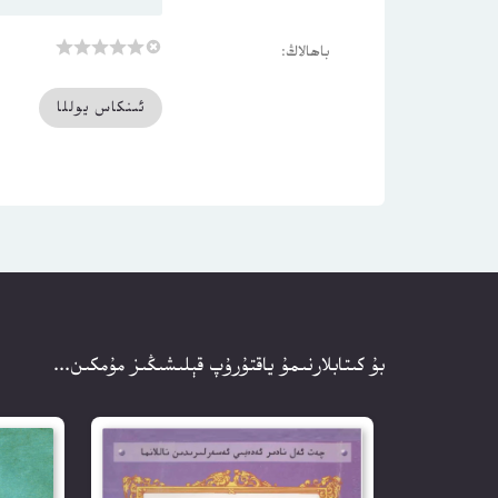
باھالاڭ:
بۇ كىتابلارنىمۇ ياقتۇرۇپ قېلىشىڭىز مۇمكىن...