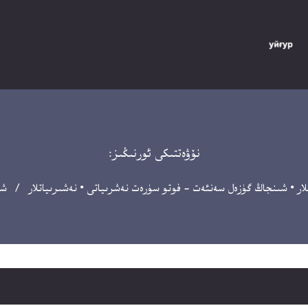
نۆۋەتتىكى ئورنىڭىز:
لار
•
شىنجاڭ گۈزەل سەنئەت - فوتو سۈرەت نەشرىياتى
•
نەشىرىياتلار
/ شىنجاڭ س