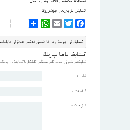
شىنجاڭ سەنئىتى 1982-يىلى 6-سان
كىتابنى بۇ يەردىن چۈشۈرۈڭ
WhatsApp
Share
Email
Twitter
Facebook
كىتابلارنى چۈشۈرۈش ئارقىلىق 
نەشىر ھوقۇقى باياناتى
م
كىتابغا باھا بېرىڭ
ئېلېكتىرونلۇق خەت ئادرېسىڭىز ئاشكارىلانمايدۇ.
*
بەلگىس
ئاتى
*
ئېلخەت
*
ئىزاھات
*