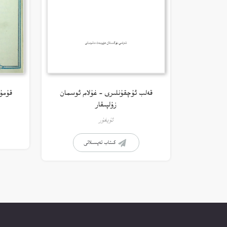
قەلب ئۇچقۇنلىرى – غۇلام ئوسمان
قۇمۇ
زۇلپىقار
ئۇيغۇر
كىتاب تەپسىلاتى