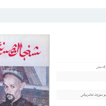
و سۈرەت نەشرىياتى