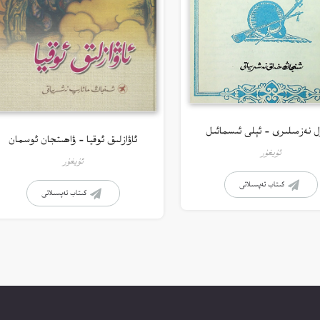
ل نەزمىلىرى – ئېلى ئىسمائىل
ئاۋازلىق ئوقيا – ۋاھىتجان ئوسمان
ئۇيغۇر
ئۇيغۇر
كىتاب تەپسىلاتى
كىتاب تەپسىلاتى