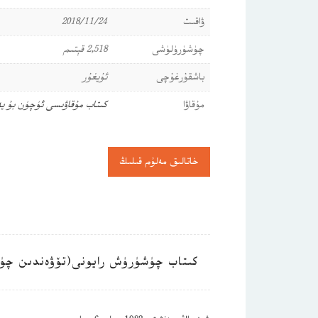
ۋاقىت
2018/11/24
چۈشۈرۈلۈشى
2,518 قېتىم
باشقۇرغۇچى
ئۇيغۇر
مۇقاۋا
كىتاب مۇقاۋىسى ئۈچۈن بۇ ي
خاتالىق مەلۇم قىلىڭ
كىتاب چۈشۈرۈش رايونى(تۆۋەندىن چۈ