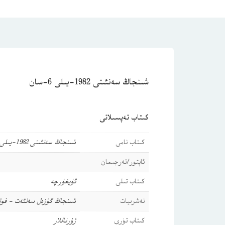
شىنجاڭ سەنئىتى 1982-يىلى 6-سان
كىتاب تەپسىلاتى
كىتاب نامى
شىنجاڭ سەنئىتى 1982-يىلى 6-سان
ئاپتور/تەرجىمان
كىتاب تىلى
ئۇيغۇرچە
نەشرىيات
شىنجاڭ گۈزەل سەنئەت - فوت
كىتاب تۈرى
ژۇرناللار