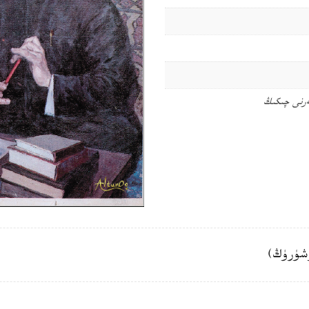
ەرنى چىكىڭ
شۈرۈڭ)