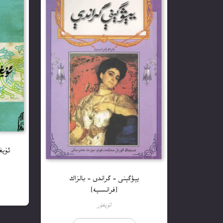
ئۇيغ
يېۋگېنى – گراندى – بالزاك
[فرانسىيە]
ئۇيغۇر