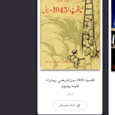
ئاقسۇدا 1945-يىل(تارىخىي رومان)-
ئەيسا يۈسۈپ
ئۇيغۇر
كىتاب تەپسىلاتى