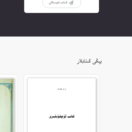
كىتاب تەپسىلاتى
يېڭى كىتابلار