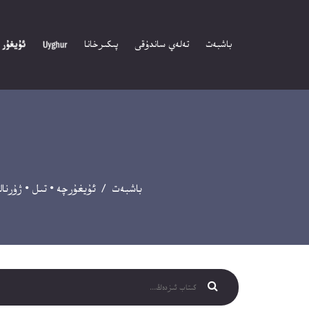
باشبەت
تەلەي ساندۇقى
پىكىرخانا
باشبەت
/
ئۇيغۇرچە
•
تىل
•
ژۇرنال