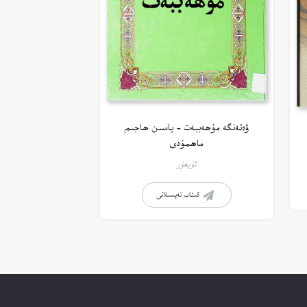
ۋەتەنگە مۇھەببەت – ياسىن ھاجىم
ماھمۇدى
ئۇيغۇر
كىتاب تەپسىلاتى