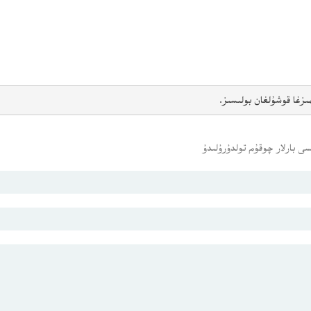
ىزغا قوشۇلغان بولىسىز.
ى بارلار چوقۇم تولدۇرۇلىدۇ