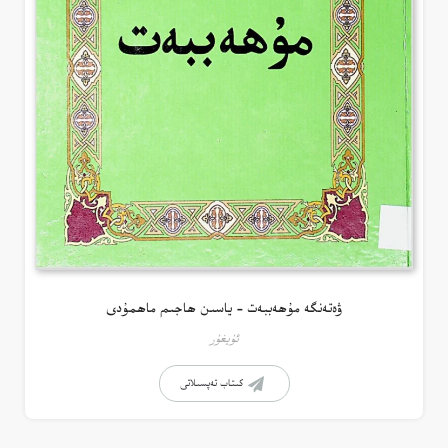
ۋەتەنگە مۇھەببەت – ياسىن ھاجىم ماھمۇدى
ئۇيغۇر
كىتاب تەپسىلاتى