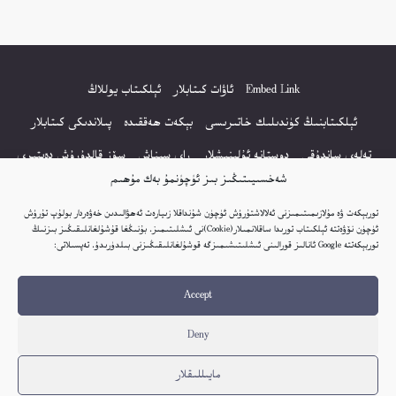
Embed Link
ئاۋات كىتابلار
ئېلكىتاب يوللاڭ
ئېلكىتابنىڭ كۈندىلىك خاتىرىسى
بېكەت ھەققىدە
پىلاندىكى كىتابلار
تەلەي ساندۇقى
دوستانە ئۇلىنىشلار
راي سىناش
سۆز قالدۇرۇش دەپتىرى
شەخسىيىتىڭىز بىز ئۈچۈنمۇ بەك مۇھىم
كۆپ سورالغان سۇئاللار
كىتاب تىزىملىكى
مەخپىيەتلىك باياناتى
توربېكەت ۋە مۇلازىمىتىمىزنى ئەلالاشتۇرۇش ئۈچۈن شۇنداقلا زىيارەت ئەھۋالىدىن خەۋەردار بولۇپ تۇرۇش
نەشىر ھوقۇقى باياناتى
ئۈچۈن نۆۋەتتە ئېلكىتاب تورىدا ساقلانمىلار(Cookie)نى ئىشلىتىمىز. بۇنىڭغا قۇشۇلغانلىقىڭىز بىزنىڭ
توربېكەتتە Google ئانالىز قورالىنى ئىشلىتىشىمىزگە قوشۇلغانلىقىڭىزنى بىلدۈرىدۇ. تەپسىلاتى:
© 2017-2026 تور بېكەتنىڭ بارلىق ھوقۇقى ئېلكىتاب تورى غا مەنسۇپ.
Accept
تور بېكەت ھەققىدە تەكلىپ - پىكىر بولسا، تۆۋەندىكى ئېلخەت ئارقىلىق بېكەت
باشلىقى بىلەن بىۋاستە ئالاقە قىلىڭ: elkitabtori@gmail.com
Deny
ھەر كۈنى يېڭى كىتابلار قوشۇلىۋاتىدۇ...
مايىللىقلار