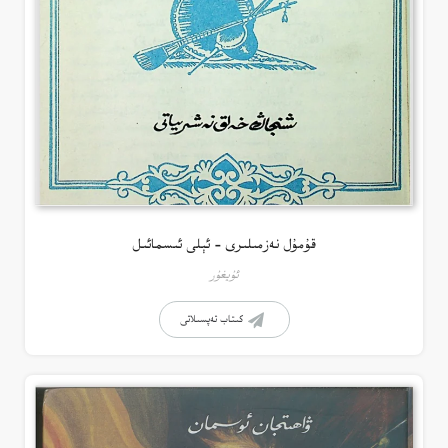
قۇمۇل نەزمىلىرى – ئېلى ئىسمائىل
ئۇيغۇر
كىتاب تەپسىلاتى