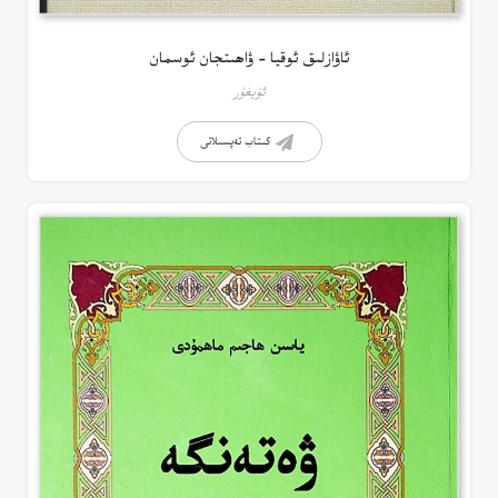
ئاۋازلىق ئوقيا – ۋاھىتجان ئوسمان
ئۇيغۇر
كىتاب تەپسىلاتى