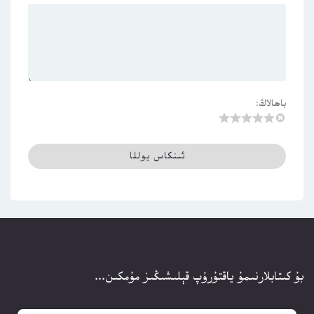
باھالاڭ:
بۇ كىتابلارنىمۇ ياقتۇرۇپ قېلىشىڭىز مۇمكىن...