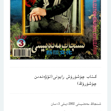
كىتاب چۈشۈرۈش رايونى(تۆۋەندىن
چۈشۈرۈڭ)
شىنجاڭ مەدەنىيىتى 2002-يىلى 3-سان