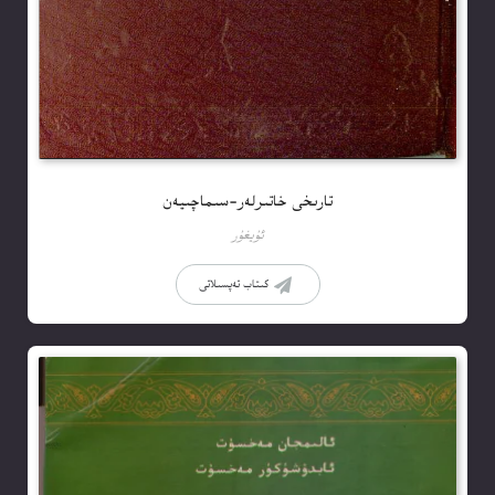
تارىخى خاتىرلەر-سىماچىيەن
ئۇيغۇر
كىتاب تەپسىلاتى