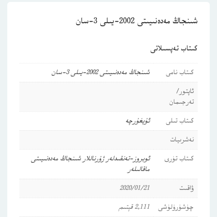
شىنجاڭ مەدەنىيىتى 2002-يىلى 3-سان
كىتاب تەپسىلاتى
كىتاب نامى
شىنجاڭ مەدەنىيىتى 2002-يىلى 3-سان
ئاپتور/
تەرجىمان
كىتاب تىلى
ئۇيغۇرچە
نەشرىيات
كىتاب تۈرى
ئوبروز-تەنقىدلەر
ژۇرناللار
شىنجاڭ مەدەنىيىتى
ماقالىلەر
ۋاقىت
2020/01/21
چۈشۈرۈلۈشى
2,111 قېتىم