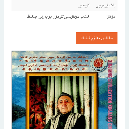
باشقۇرغۇچى
ئۇيغۇر
مۇقاۋا
كىتاب مۇقاۋىسى ئۈچۈن بۇ يەرنى چىكىڭ
خاتالىق مەلۇم قىلىڭ