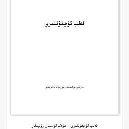
قەلب ئۇچقۇنلىرى – غۇلام ئوسمان زۇلپىقار