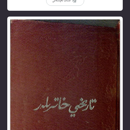
كىتاب تەپسىلاتى