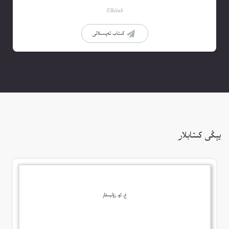
Elkitab
كىتاب تەپسىلاتى
يېڭى كىتابلار