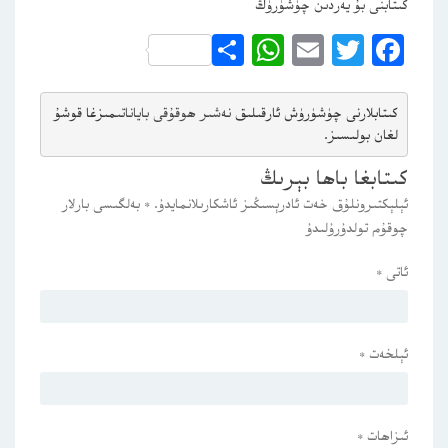
كىتابنى بۇ يەردىن چۈشۈرۈڭ
WhatsApp
Share
Email
Twitter
Facebook
كىتابلارنى چۈشۈرۈش ئارقىلىق 
نەشىر ھوقۇقى باياناتى
مىزغا قوشۇ
لغان بولىسىز.
كىتابغا باھا بېرىڭ
ئېلېكتىرونلۇق خەت ئادرېسىڭىز ئاشكارىلانمايدۇ.
*
بەلگىسى بارلار
چوقۇم تولدۇرۇلىدۇ
ئاتى
*
ئېلخەت
*
ئىزاھات
*