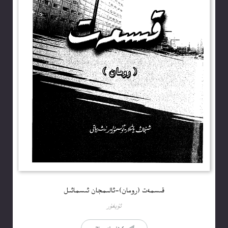
قىسمەت (رومان)-ئالىمجان ئىسمائىل
ئۇيغۇر