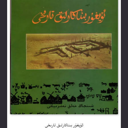
ئۇيغۇر بىناكارلىق تارىخى