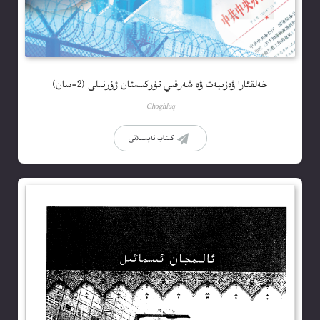
خەلقئارا ۋەزىيەت ۋە شەرقىي تۈركىستان ژۇرنىلى (2-سان)
Choghluq
كىتاب تەپسىلاتى