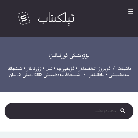
☰
نۆۋەتتىكى ئورنىڭىز:
باشبەت
/
ئوبروز-تەنقىدلەر
•
ئۇيغۇرچە
•
تىل
•
ژۇرناللار
•
شىنجاڭ
مەدەنىيىتى
•
ماقالىلەر
/ شىنجاڭ مەدەنىيىتى 2002-يىلى 3-سان