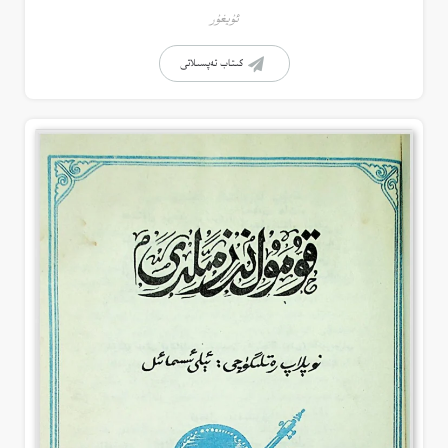
ئۇيغۇر
كىتاب تەپسىلاتى