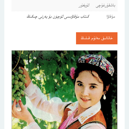
باشقۇرغۇچى
ئۇيغۇر
مۇقاۋا
كىتاب مۇقاۋىسى ئۈچۈن بۇ يەرنى چىكىڭ
خاتالىق مەلۇم قىلىڭ