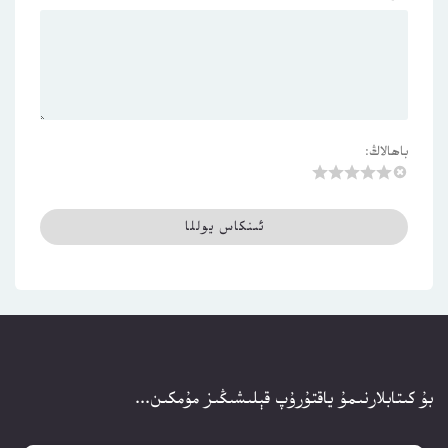
باھالاڭ:
بۇ كىتابلارنىمۇ ياقتۇرۇپ قېلىشىڭىز مۇمكىن...