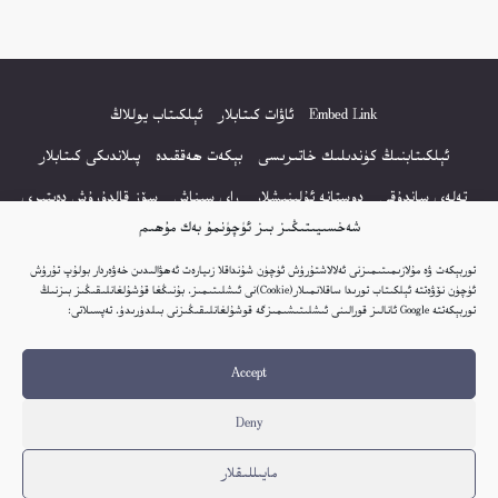
Embed Link
ئاۋات كىتابلار
ئېلكىتاب يوللاڭ
ئېلكىتابنىڭ كۈندىلىك خاتىرىسى
بېكەت ھەققىدە
پىلاندىكى كىتابلار
تەلەي ساندۇقى
دوستانە ئۇلىنىشلار
راي سىناش
سۆز قالدۇرۇش دەپتىرى
شەخسىيىتىڭىز بىز ئۈچۈنمۇ بەك مۇھىم
كۆپ سورالغان سۇئاللار
كىتاب تىزىملىكى
مەخپىيەتلىك باياناتى
توربېكەت ۋە مۇلازىمىتىمىزنى ئەلالاشتۇرۇش ئۈچۈن شۇنداقلا زىيارەت ئەھۋالىدىن خەۋەردار بولۇپ تۇرۇش
نەشىر ھوقۇقى باياناتى
ئۈچۈن نۆۋەتتە ئېلكىتاب تورىدا ساقلانمىلار(Cookie)نى ئىشلىتىمىز. بۇنىڭغا قۇشۇلغانلىقىڭىز بىزنىڭ
توربېكەتتە Google ئانالىز قورالىنى ئىشلىتىشىمىزگە قوشۇلغانلىقىڭىزنى بىلدۈرىدۇ. تەپسىلاتى:
© 2017-2026 تور بېكەتنىڭ بارلىق ھوقۇقى ئېلكىتاب تورى غا مەنسۇپ.
Accept
تور بېكەت ھەققىدە تەكلىپ - پىكىر بولسا، تۆۋەندىكى ئېلخەت ئارقىلىق بېكەت
باشلىقى بىلەن بىۋاستە ئالاقە قىلىڭ: elkitabtori@gmail.com
Deny
ھەر كۈنى يېڭى كىتابلار قوشۇلىۋاتىدۇ...
مايىللىقلار