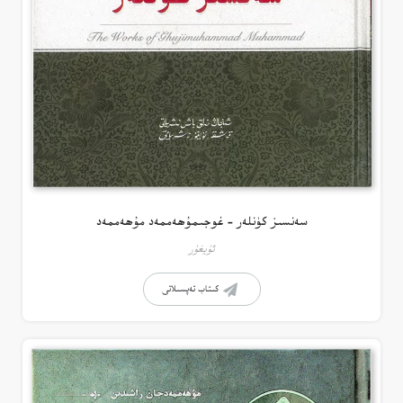
سەنسىز كۈنلەر – غوجىمۇھەممەد مۇھەممەد
ئۇيغۇر
كىتاب تەپسىلاتى