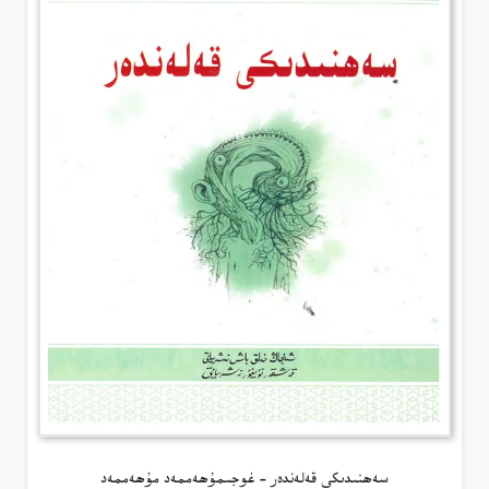
سەھنىدىكى قەلەندەر – غوجىمۇھەممەد مۇھەممەد