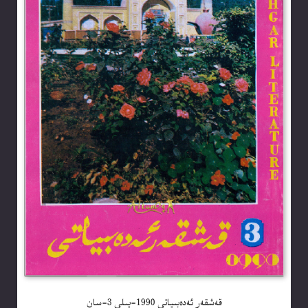
قەشقەر ئەدەبىياتى 1990-يىلى 3-سان