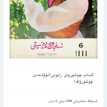
كىتاب چۈشۈرۈش رايونى(تۆۋەندىن
چۈشۈرۈڭ)
شىنجاڭ مەدەنىيىتى 1986-يىلى 6-سان