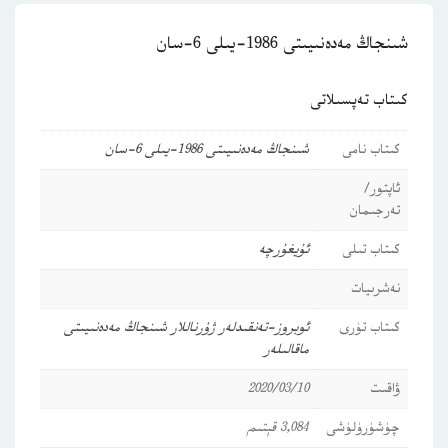
شىنجاڭ مەدەنىيىتى 1986-يىلى 6-سان
كىتاب تەپسىلاتى
كىتاب نامى
شىنجاڭ مەدەنىيىتى 1986-يىلى 6-سان
ئاپتور/
تەرجىمان
كىتاب تىلى
ئۇيغۇرچە
نەشرىيات
كىتاب تۈرى
ئوبروز-تەنقىدلەر
ژۇرناللار
شىنجاڭ مەدەنىيىتى
ماقالىلەر
ۋاقىت
2020/03/10
چۈشۈرۈلۈشى
3,084 قېتىم