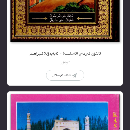
ئالتۇن تەرمەچ (ئەسلىمە) – ئەبەيدۇللا ئىبراھىم
ئۇيغۇر
كىتاب تەپسىلاتى