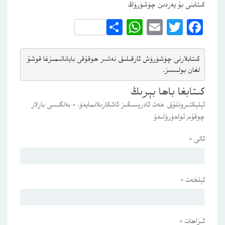
كىتابنى بۇ يەردىن چۈشۈرۈڭ
WhatsApp
Share
Email
Twitter
Facebook
كىتابلارنى چۈشۈرۈش ئارقىلىق 
نەشىر ھوقۇقى باياناتى
مىزغا قوشۇ
لغان بولىسىز.
كىتابغا باھا بېرىڭ
ئېلېكتىرونلۇق خەت ئادرېسىڭىز ئاشكارىلانمايدۇ.
*
بەلگىسى بارلار
چوقۇم تولدۇرۇلىدۇ
ئاتى
*
ئېلخەت
*
ئىزاھات
*