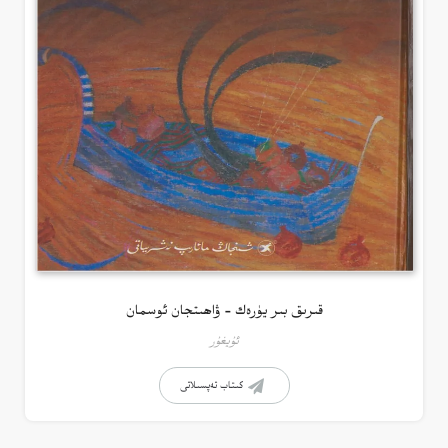
قىرىق بىر يۈرەك – ۋاھىتجان ئوسمان
ئۇيغۇر
كىتاب تەپسىلاتى