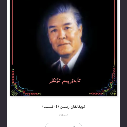
ئويغانغان زىمىن (1-قىسىم)
Elkitab