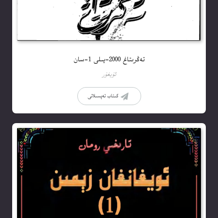
تەڭرىتاغ 2000-يىلى 1-سان
ئۇيغۇر
كىتاب تەپسىلاتى