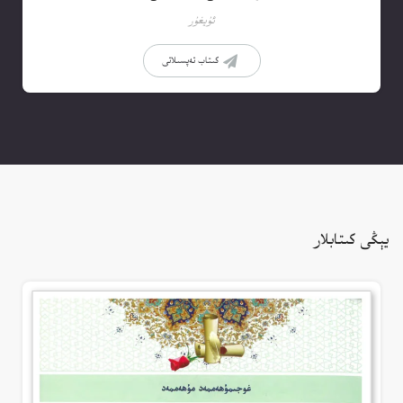
ئۇيغۇر
كىتاب تەپسىلاتى
يېڭى كىتابلار