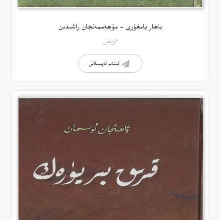
باھار يامغۇرى – مۇھەممەتجان راشىدىن
ئۇيغۇر
كىتاب تەپسىلاتى