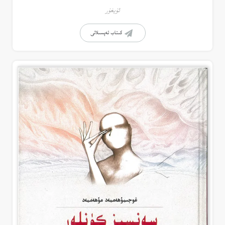
ئۇيغۇر
كىتاب تەپسىلاتى