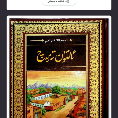
كىتاب تەپسىلاتى