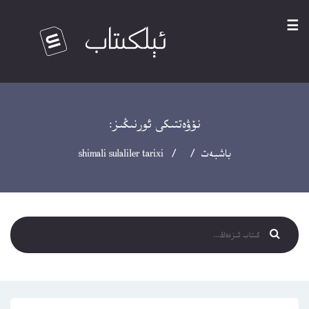
☰
نۆۋەتتىكى ئورنىڭىز:
باشبەت
/ / shimali sulaliler tarixi