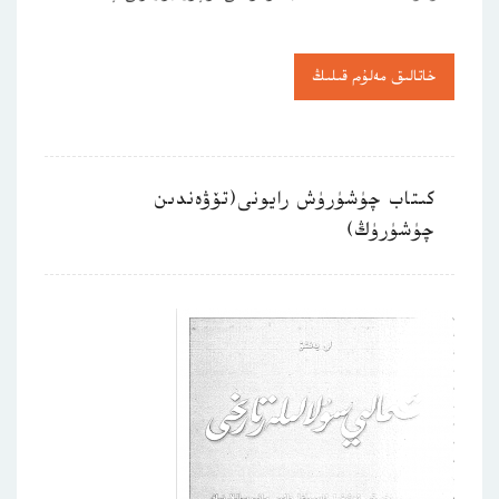
خاتالىق مەلۇم قىلىڭ
كىتاب چۈشۈرۈش رايونى(تۆۋەندىن
چۈشۈرۈڭ)