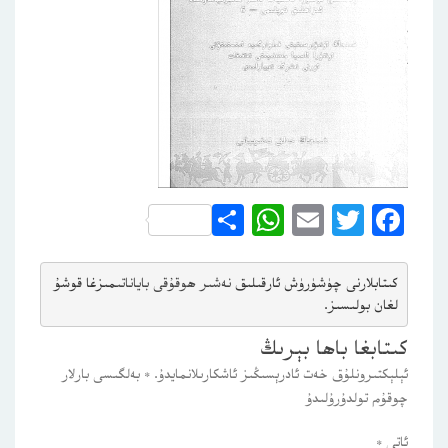
WhatsApp
Share
Email
Twitter
Facebook
كىتابلارنى چۈشۈرۈش ئارقىلىق 
نەشىر ھوقۇقى باياناتى
مىزغا قوشۇ
لغان بولىسىز.
كىتابغا باھا بېرىڭ
ئېلېكتىرونلۇق خەت ئادرېسىڭىز ئاشكارىلانمايدۇ.
*
بەلگىسى بارلار
چوقۇم تولدۇرۇلىدۇ
ئاتى
*