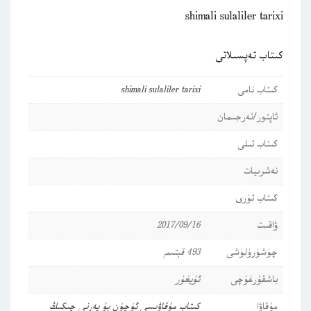
shimali sulaliler tarixi
كىتاب تەپسىلاتى
كىتاب نامى
shimali sulaliler tarixi
ئاپتور/تەرجىمان
كىتاب تىلى
نەشرىيات
كىتاب تۈرى
ۋاقىت
2017/09/16
چۈشۈرۈلۈشى
493 قېتىم
باشقۇرغۇچى
ئۇيغۇر
مۇقاۋا
كىتاب مۇقاۋىسى ئۈچۈن بۇ يەرنى چىكىڭ