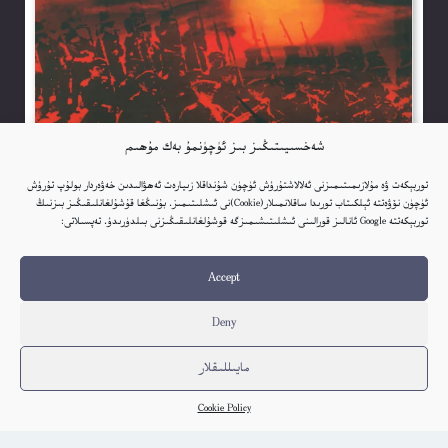
شەخسىيىتىڭىز بىز ئۈچۈنمۇ بەك مۇھىم
توربېكەت ۋە مۇلازىمىتىمىزنى ئەلالاشتۇرۇش ئۈچۈن شۇنداقلا زىيارەت ئەھۋالىدىن خەۋەردار بولۇپ تۇرۇش
ئۈچۈن نۆۋەتتە ئېلكىتاب تورىدا ساقلانمىلار(Cookie)نى ئىشلىتىمىز. بۇنىڭغا قۇشۇلغانلىقىڭىز بىزنىڭ
توربېكەتتە Google ئانالىز قورالىنى ئىشلىتىشىمىزگە قوشۇلغانلىقىڭىزنى بىلدۈرىدۇ. تەپسىلاتى:
Accept
Deny
مايىللىقلار
Cookie Policy