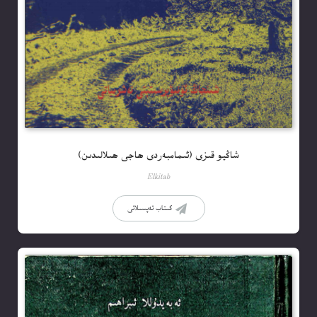
شاڭيو قىزى (ئىمامبەردى ھاجى ھىلالىدىن)
Elkitab
كىتاب تەپسىلاتى