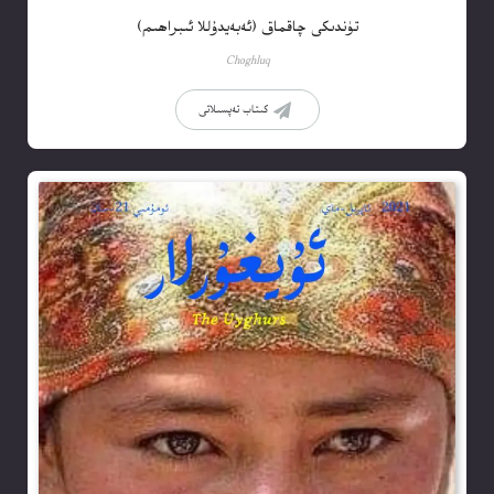
تۈندىكى چاقماق (ئەبەيدۇللا ئىبراھىم)
Choghluq
كىتاب تەپسىلاتى