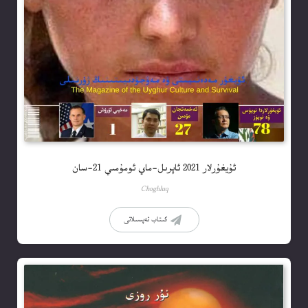
ئۇيغۇرلار 2021 ئاپرىل-ماي ئومۇمىي 21-سان
Choghluq
كىتاب تەپسىلاتى