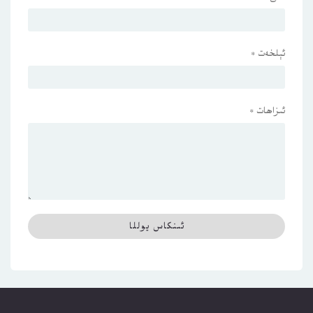
ئېلخەت
*
ئىزاھات
*