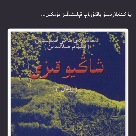
بۇ كىتابلارنىمۇ ياقتۇرۇپ قېلىشىڭىز مۇمكىن...