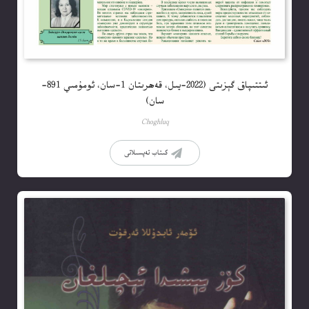
ئىتتىپاق گېزىتى (2022-يىل، قەھرىتان 1-سان، ئومۇمىي 891-
سان)
Choghluq
كىتاب تەپسىلاتى