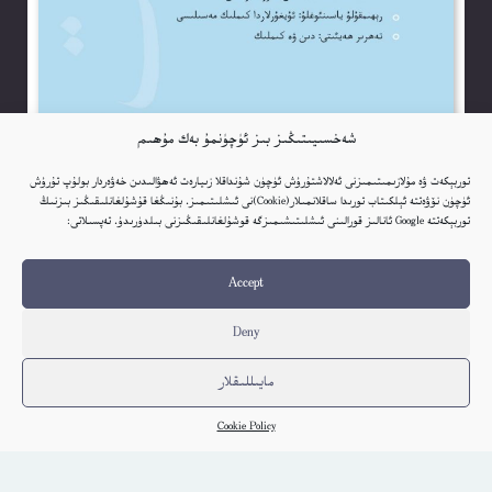
شەخسىيىتىڭىز بىز ئۈچۈنمۇ بەك مۇھىم
توربېكەت ۋە مۇلازىمىتىمىزنى ئەلالاشتۇرۇش ئۈچۈن شۇنداقلا زىيارەت ئەھۋالىدىن خەۋەردار بولۇپ تۇرۇش
ئۈچۈن نۆۋەتتە ئېلكىتاب تورىدا ساقلانمىلار(Cookie)نى ئىشلىتىمىز. بۇنىڭغا قۇشۇلغانلىقىڭىز بىزنىڭ
توربېكەتتە Google ئانالىز قورالىنى ئىشلىتىشىمىزگە قوشۇلغانلىقىڭىزنى بىلدۈرىدۇ. تەپسىلاتى:
ئانا يۇرت ژۇرنىلى (2014-يىللىق 3- سان ئۇمۇمىي 7-سان)
Elkitab
Accept
كىتاب تەپسىلاتى
Deny
مايىللىقلار
Cookie Policy