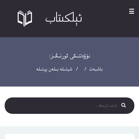
☰
نۆۋەتتىكى ئورنىڭىز:
باشبەت
/ / شېتىلە بىلەن پېتىلە