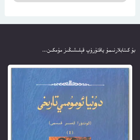
بۇ كىتابلارنىمۇ ياقتۇرۇپ قېلىشىڭىز مۇمكىن...