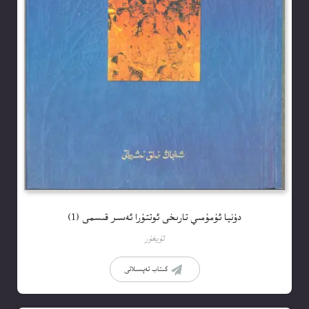
دۇنيا ئۇمۇمىي تارىخى ئوتتۇرا ئەسىر قىسمى (1)
ئۇيغۇر
كىتاب تەپسىلاتى