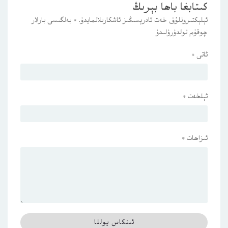
كىتابغا باھا بېرىڭ
ئېلېكتىرونلۇق خەت ئادرېسىڭىز ئاشكارىلانمايدۇ.
*
بەلگىسى بارلار
چوقۇم تولدۇرۇلىدۇ
ئاتى
*
ئېلخەت
*
ئىزاھات
*