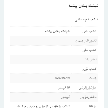
شېتىلە بىلەن پېتىلە
كىتاب تەپسىلاتى
كىتاب نامى
شېتىلە بىلەن پېتىلە
ئاپتور/تەرجىمان
كىتاب تىلى
نەشرىيات
كىتاب تۈرى
ۋاقىت
2026/01/29
چۈشۈرۈلۈشى
96 قېتىم
باشقۇرغۇچى
ئۇيغۇر
مۇقاۋا
كىتاب مۇقاۋىسى ئۈچۈن بۇ يەرنى چىكىڭ