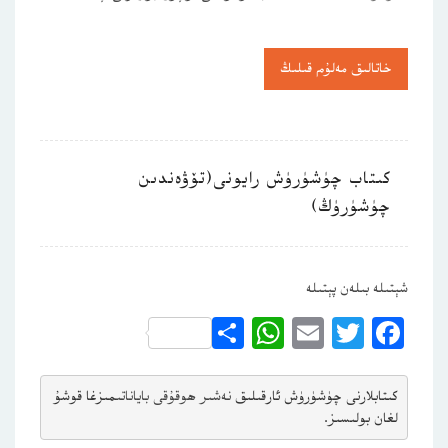
خاتالىق مەلۇم قىلىڭ
كىتاب چۈشۈرۈش رايونى(تۆۋەندىن
چۈشۈرۈڭ)
شېتىلە بىلەن پېتىلە
WhatsApp
Share
Email
Twitter
Facebook
كىتابلارنى چۈشۈرۈش ئارقىلىق 
نەشىر ھوقۇقى باياناتى
مىزغا قوشۇ
لغان بولىسىز.