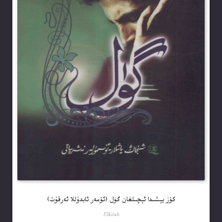
كۆز يېشىدا ئېچىلغان گۈل (ئۆمەر ئابدۇللا ئەرقۇت)
Elkitab