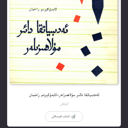
ئەدەبىياتقا دائىر مۇلاھىزلەر-ئابدۇكېرەم راخمان
ئۇيغۇر
كىتاب تەپسىلاتى