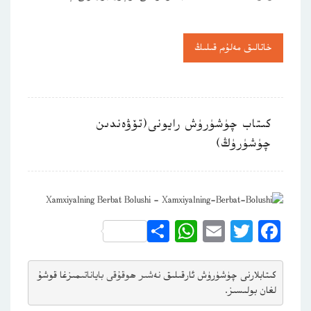
خاتالىق مەلۇم قىلىڭ
كىتاب چۈشۈرۈش رايونى(تۆۋەندىن
چۈشۈرۈڭ)
WhatsApp
Share
Email
Twitter
Facebook
كىتابلارنى چۈشۈرۈش ئارقىلىق 
نەشىر ھوقۇقى باياناتى
مىزغا قوشۇ
لغان بولىسىز.