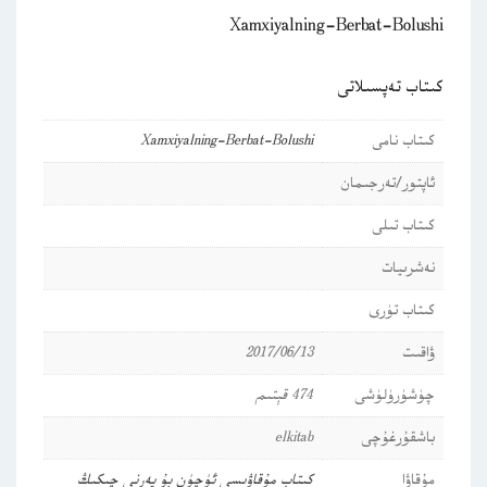
Xamxiyalning-Berbat-Bolushi
كىتاب تەپسىلاتى
كىتاب نامى
Xamxiyalning-Berbat-Bolushi
ئاپتور/تەرجىمان
كىتاب تىلى
نەشرىيات
كىتاب تۈرى
ۋاقىت
2017/06/13
چۈشۈرۈلۈشى
474 قېتىم
باشقۇرغۇچى
elkitab
مۇقاۋا
كىتاب مۇقاۋىسى ئۈچۈن بۇ يەرنى چىكىڭ