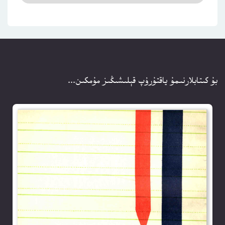
بۇ كىتابلارنىمۇ ياقتۇرۇپ قېلىشىڭىز مۇمكىن...