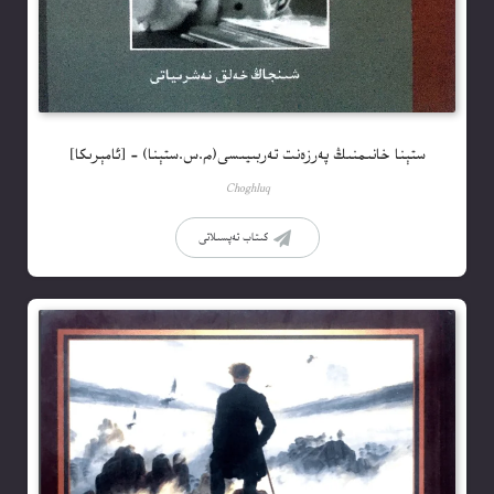
ستېنا خانىمنىڭ پەرزەنت تەربىيىسى(م.س.ستېنا) – [ئامېرىكا]
Choghluq
كىتاب تەپسىلاتى