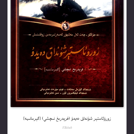
زورۇئاستېر شۇنداق دەيدۇ (فرېدرىخ نىچشې) [گېرمانىيە]
Elkitab