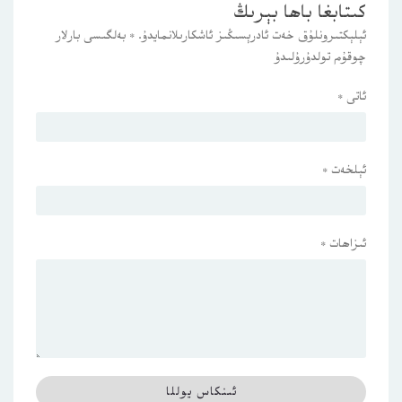
كىتابغا باھا بېرىڭ
ئېلېكتىرونلۇق خەت ئادرېسىڭىز ئاشكارىلانمايدۇ.
*
بەلگىسى بارلار
چوقۇم تولدۇرۇلىدۇ
ئاتى
*
ئېلخەت
*
ئىزاھات
*