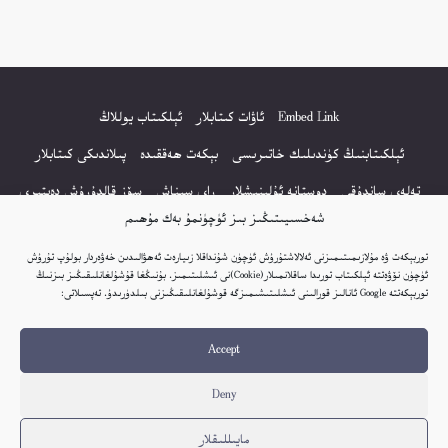
Embed Link
ئاۋات كىتابلار
ئېلكىتاب يوللاڭ
ئېلكىتابنىڭ كۈندىلىك خاتىرىسى
بېكەت ھەققىدە
پىلاندىكى كىتابلار
تەلەي ساندۇقى
دوستانە ئۇلىنىشلار
راي سىناش
سۆز قالدۇرۇش دەپتىرى
شەخسىيىتىڭىز بىز ئۈچۈنمۇ بەك مۇھىم
كۆپ سورالغان سۇئاللار
كىتاب تىزىملىكى
مەخپىيەتلىك باياناتى
توربېكەت ۋە مۇلازىمىتىمىزنى ئەلالاشتۇرۇش ئۈچۈن شۇنداقلا زىيارەت ئەھۋالىدىن خەۋەردار بولۇپ تۇرۇش
نەشىر ھوقۇقى باياناتى
ئۈچۈن نۆۋەتتە ئېلكىتاب تورىدا ساقلانمىلار(Cookie)نى ئىشلىتىمىز. بۇنىڭغا قۇشۇلغانلىقىڭىز بىزنىڭ
توربېكەتتە Google ئانالىز قورالىنى ئىشلىتىشىمىزگە قوشۇلغانلىقىڭىزنى بىلدۈرىدۇ. تەپسىلاتى:
© 2017-2026 تور بېكەتنىڭ بارلىق ھوقۇقى ئېلكىتاب تورى غا مەنسۇپ.
Accept
تور بېكەت ھەققىدە تەكلىپ - پىكىر بولسا، تۆۋەندىكى ئېلخەت ئارقىلىق بېكەت
باشلىقى بىلەن بىۋاستە ئالاقە قىلىڭ: elkitabtori@gmail.com
Deny
ھەر كۈنى يېڭى كىتابلار قوشۇلىۋاتىدۇ...
مايىللىقلار