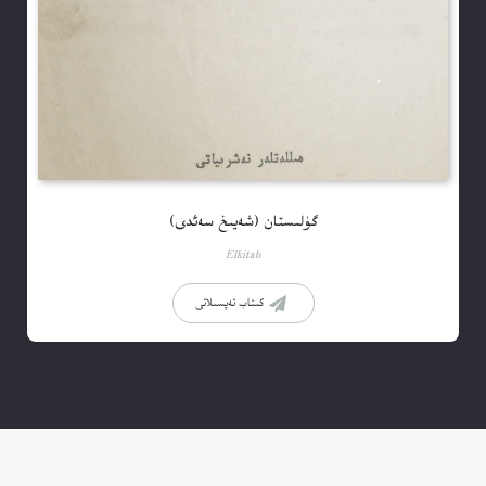
گۈلىستان (شەيىخ سەئدى)
Elkitab
كىتاب تەپسىلاتى