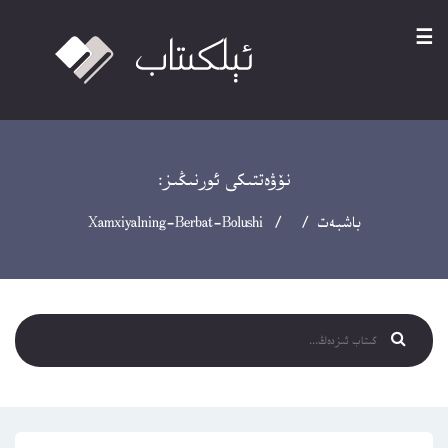
☰
نۆۋەتتىكى ئورنىڭىز:
باشبەت
/ / Xamxiyalning-Berbat-Bolushi