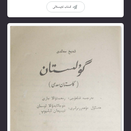
كىتاب تەپسىلاتى