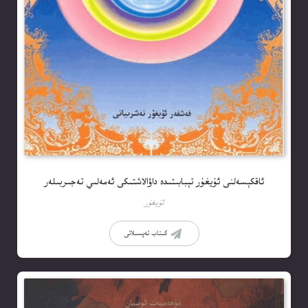
ئاقكېسەلنى ئۇيغۇر تېبابىتىدە داۋالاشتىكى ئەمەلىي تەجىربىلەر
ئۇيغۇر
كىتاب تەپسىلاتى