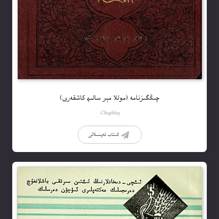
چىڭگىزنامە (موللا مېر سالىھ كاشقەرى)
Choghluq
كىتاب تەپسىلاتى