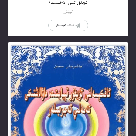
ئۇيغۇر تىلى (2-قىسىم)
ئۇيغۇر
كىتاب تەپسىلاتى