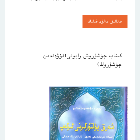
خاتالىق مەلۇم قىلىڭ
كىتاب چۈشۈرۈش رايونى(تۆۋەندىن
چۈشۈرۈڭ)