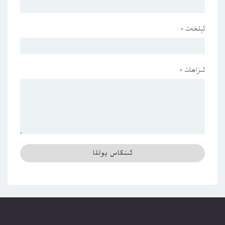
ئېلخەت
*
ئىزاھات
*