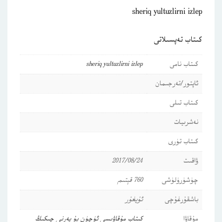
sheriq yultuzlirni izlep
كىتاب تەپسىلاتى
كىتاب نامى
sheriq yultuzlirni izlep
ئاپتور/تەرجىمان
كىتاب تىلى
نەشرىيات
كىتاب تۈرى
ۋاقىت
2017/08/24
چۈشۈرۈلۈشى
760 قېتىم
باشقۇرغۇچى
ئۇيغۇر
مۇقاۋا
كىتاب مۇقاۋىسى ئۈچۈن بۇ يەرنى چىكىڭ