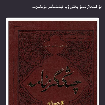
بۇ كىتابلارنىمۇ ياقتۇرۇپ قېلىشىڭىز مۇمكىن...