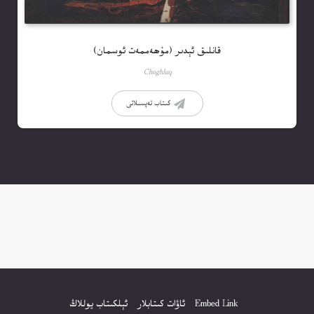
قانلىق ئېدىر (مۇھەممەت ئوسمان)
Choghluq
كىتاب تەپسىلاتى
Embed Link
ئاۋات كىتابلار
ئېلكىتاب يوللاڭ