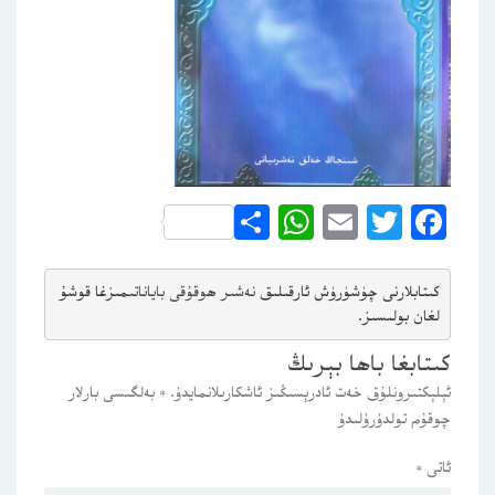
WhatsApp
Share
Email
Twitter
Facebook
كىتابلارنى چۈشۈرۈش ئارقىلىق 
نەشىر ھوقۇقى باياناتى
مىزغا قوشۇ
لغان بولىسىز.
كىتابغا باھا بېرىڭ
ئېلېكتىرونلۇق خەت ئادرېسىڭىز ئاشكارىلانمايدۇ.
*
بەلگىسى بارلار
چوقۇم تولدۇرۇلىدۇ
ئاتى
*