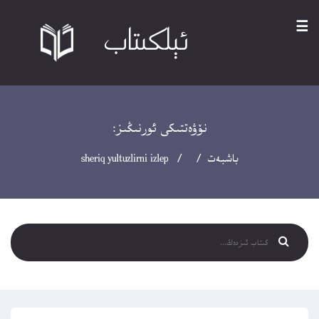
☰
نۆۋەتتىكى ئورنىڭىز:
باشبەت
/ / sheriq yultuzlirni izlep