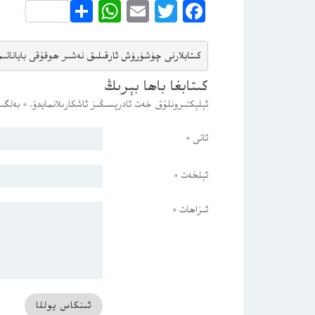
WhatsApp
Share
Email
Twitter
Facebook
كىتابلارنى چۈشۈرۈش ئارقىلىق 
نەشىر ھوقۇقى باياناتى
م
كىتابغا باھا بېرىڭ
ئېلېكتىرونلۇق خەت ئادرېسىڭىز ئاشكارىلانمايدۇ.
*
بەلگىس
ئاتى
*
ئېلخەت
*
ئىزاھات
*