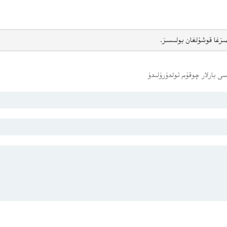
ىزغا قوشۇلغان بولىسىز.
ى بارلار چوقۇم تولدۇرۇلىدۇ