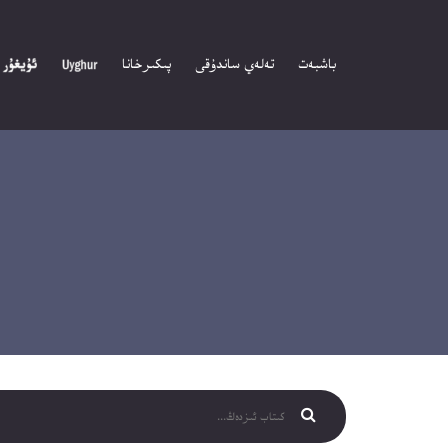
باشبەت
تەلەي ساندۇقى
پىكىرخانا