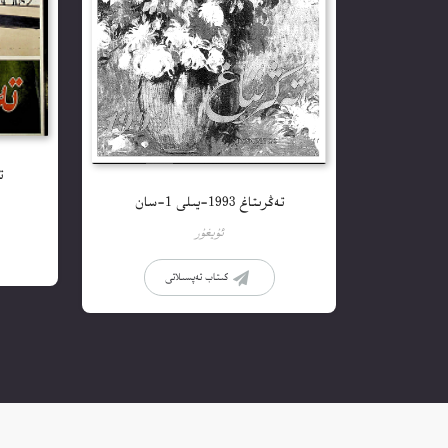
تە
تەڭرىتاغ 1993-يىلى 1-سان
ئۇيغۇر
كىتاب تەپسىلاتى