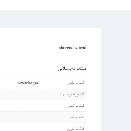
sherendaz ayal
كىتاب تەپسىلاتى
كىتاب نامى
sherendaz ayal
ئاپتور/تەرجىمان
كىتاب تىلى
نەشرىيات
كىتاب تۈرى