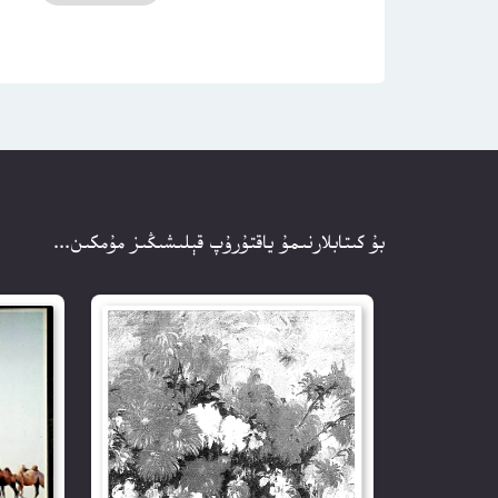
بۇ كىتابلارنىمۇ ياقتۇرۇپ قېلىشىڭىز مۇمكىن...