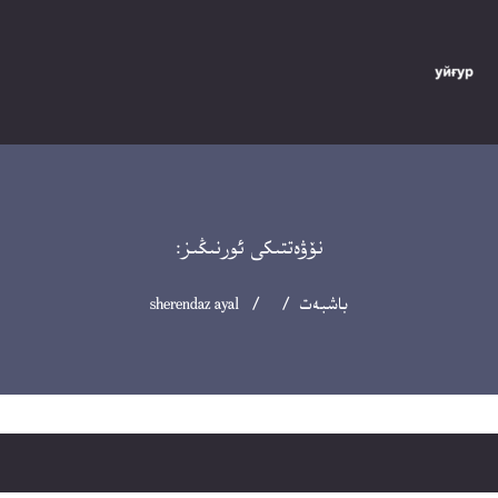
نۆۋەتتىكى ئورنىڭىز:
باشبەت
/ / sherendaz ayal