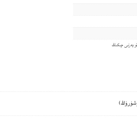
ۇ يەرنى چىكىڭ
شۈرۈڭ)