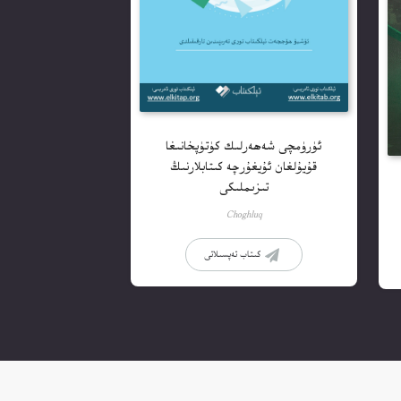
ئۈرۈمچى شەھەرلىك كۈتۈپخانىغا
قۇيۇلغان ئۇيغۇرچە كىتابلارنىڭ
تىزىملىكى
Choghluq
كىتاب تەپسىلاتى