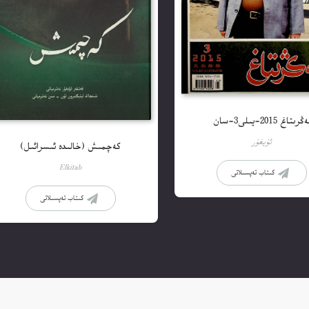
ڭرىتاغ 2015-يىلى3-سان
ئۇيغۇر
كەچمىش (خالىدە ئىسرائىل)
Elkitab
كىتاب تەپسىلاتى
كىتاب تەپسىلاتى