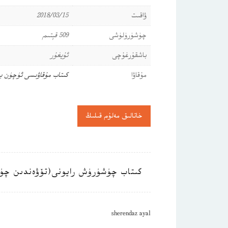
ۋاقىت
2018/03/15
چۈشۈرۈلۈشى
509 قېتىم
باشقۇرغۇچى
ئۇيغۇر
مۇقاۋا
كىتاب مۇقاۋىسى ئۈچۈن ب
خاتالىق مەلۇم قىلىڭ
كىتاب چۈشۈرۈش رايونى(تۆۋەندىن چۈ
sherendaz ayal