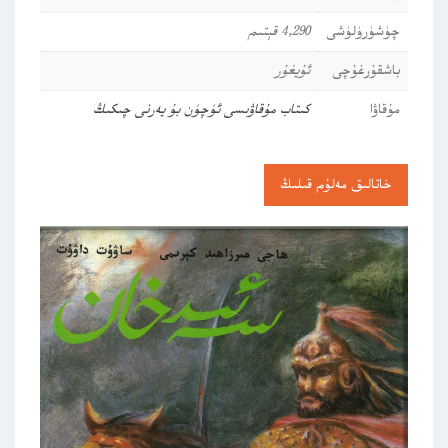
چۈشۈرۈلۈشى
4,290 قېتىم
باشقۇرغۇچى
ئۇيغۇر
مۇقاۋا
كىتاب مۇقاۋىسى ئۈچۈن بۇ يەرنى چىكىڭ
خاتالىق مەلۇم قىلىڭ