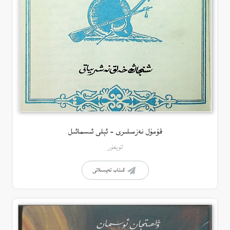
قۇمۇل نەزمىلىرى – ئېلى ئىسمائىل
ئۇيغۇر
كىتاب تەپسىلاتى