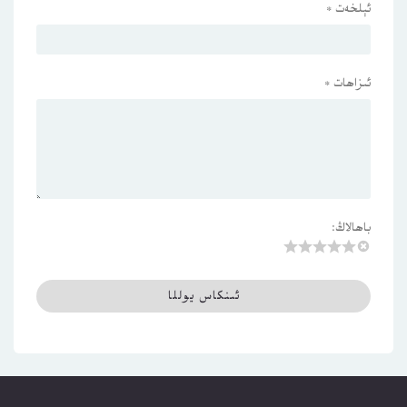
ئېلخەت
*
ئىزاھات
*
باھالاڭ: