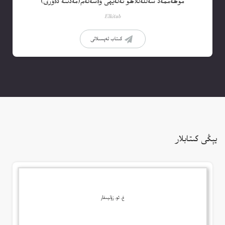
مۇھەممەد سەللەللاھۇ ئەلەيھى ۋەسەلەم(مەدىنە دەۋرى)
Elkitab
كىتاب تەپسىلاتى
يېڭى كىتابلار