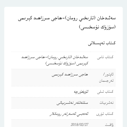
سەئىدخان (تارىخىي رومان)-ھاجى مىرزاھىد كېرىمى
(سۈزۈك نۇسخىسى)
كىتاب تەپسىلاتى
كىتاب نامى
سەئىدخان (تارىخىي رومان)-ھاجى مىرزاھىد
كېرىمى (سۈزۈك نۇسخىسى)
ئاپتور/
ھاجى مىرزاھىد كېرىمى
تەرجىمان
كىتاب تىلى
ئۇيغۇرچە
نەشرىيات
مىللەتلەر نەشىرىياتى
كىتاب تۈرى
ئەدەبىي ئەسەرلەر
رومانلار
ۋاقىت
2018/02/27