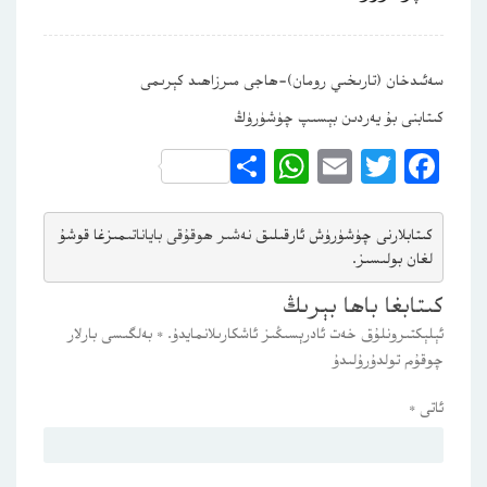
سەئىدخان (تارىخىي رومان)-ھاجى مىرزاھىد كېرىمى
كىتابنى بۇ يەردىن بېسىپ چۈشۈرۈڭ
WhatsApp
Share
Email
Twitter
Facebook
كىتابلارنى چۈشۈرۈش ئارقىلىق 
نەشىر ھوقۇقى باياناتى
مىزغا قوشۇ
لغان بولىسىز.
كىتابغا باھا بېرىڭ
ئېلېكتىرونلۇق خەت ئادرېسىڭىز ئاشكارىلانمايدۇ.
*
بەلگىسى بارلار
چوقۇم تولدۇرۇلىدۇ
ئاتى
*