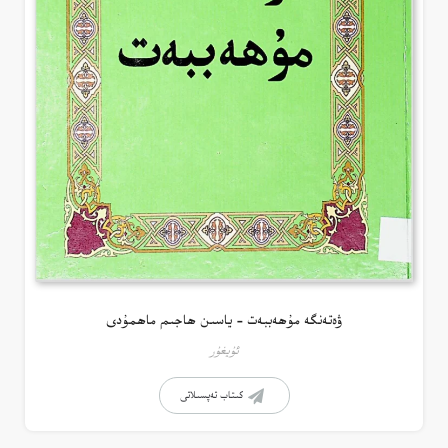
ۋەتەنگە مۇھەببەت – ياسىن ھاجىم ماھمۇدى
ئۇيغۇر
كىتاب تەپسىلاتى