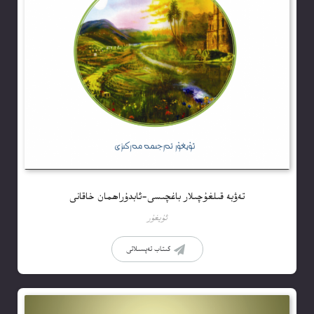
تەۋبە قىلغۇچىلار باغچىسى-ئابدۇراھمان خاقانى
ئۇيغۇر
كىتاب تەپسىلاتى