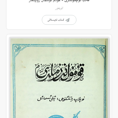
قەلب ئۇچقۇنلىرى – غۇلام ئوسمان زۇلپىقار
ئۇيغۇر
كىتاب تەپسىلاتى