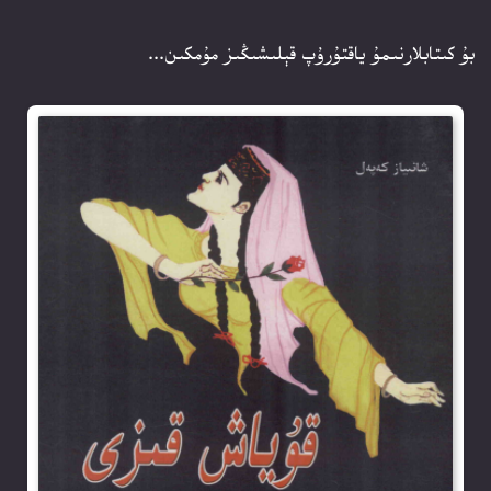
بۇ كىتابلارنىمۇ ياقتۇرۇپ قېلىشىڭىز مۇمكىن...