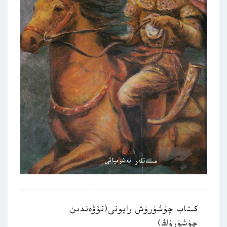
كىتاب چۈشۈرۈش رايونى(تۆۋەندىن
چۈشۈرۈڭ)