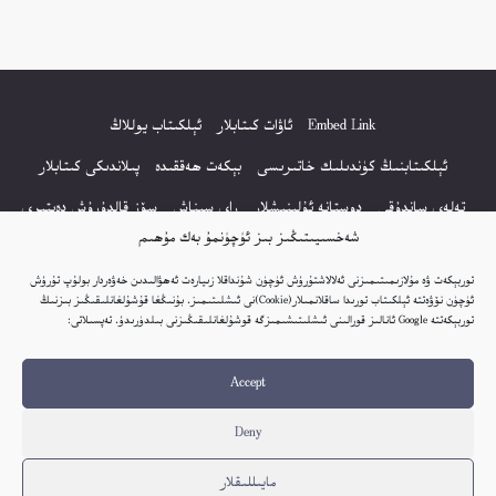
Embed Link
ئاۋات كىتابلار
ئېلكىتاب يوللاڭ
ئېلكىتابنىڭ كۈندىلىك خاتىرىسى
بېكەت ھەققىدە
پىلاندىكى كىتابلار
تەلەي ساندۇقى
دوستانە ئۇلىنىشلار
راي سىناش
سۆز قالدۇرۇش دەپتىرى
شەخسىيىتىڭىز بىز ئۈچۈنمۇ بەك مۇھىم
كۆپ سورالغان سۇئاللار
كىتاب تىزىملىكى
مەخپىيەتلىك باياناتى
توربېكەت ۋە مۇلازىمىتىمىزنى ئەلالاشتۇرۇش ئۈچۈن شۇنداقلا زىيارەت ئەھۋالىدىن خەۋەردار بولۇپ تۇرۇش
نەشىر ھوقۇقى باياناتى
ئۈچۈن نۆۋەتتە ئېلكىتاب تورىدا ساقلانمىلار(Cookie)نى ئىشلىتىمىز. بۇنىڭغا قۇشۇلغانلىقىڭىز بىزنىڭ
توربېكەتتە Google ئانالىز قورالىنى ئىشلىتىشىمىزگە قوشۇلغانلىقىڭىزنى بىلدۈرىدۇ. تەپسىلاتى:
© 2017-2026 تور بېكەتنىڭ بارلىق ھوقۇقى ئېلكىتاب تورى غا مەنسۇپ.
Accept
تور بېكەت ھەققىدە تەكلىپ - پىكىر بولسا، تۆۋەندىكى ئېلخەت ئارقىلىق بېكەت
باشلىقى بىلەن بىۋاستە ئالاقە قىلىڭ: elkitabtori@gmail.com
Deny
ھەر كۈنى يېڭى كىتابلار قوشۇلىۋاتىدۇ...
مايىللىقلار