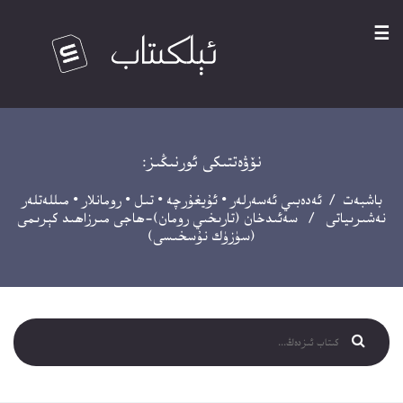
☰
نۆۋەتتىكى ئورنىڭىز:
باشبەت
/
ئەدەبىي ئەسەرلەر
•
ئۇيغۇرچە
•
تىل
•
رومانلار
•
مىللەتلەر
نەشىرىياتى
/ سەئىدخان (تارىخىي رومان)-ھاجى مىرزاھىد كېرىمى
(سۈزۈك نۇسخىسى)