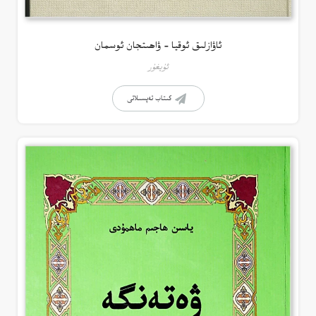
ئاۋازلىق ئوقيا – ۋاھىتجان ئوسمان
ئۇيغۇر
كىتاب تەپسىلاتى