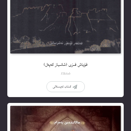
قۇياش قىزى (شانىياز كەپەل)
Elkitab
كىتاب تەپسىلاتى