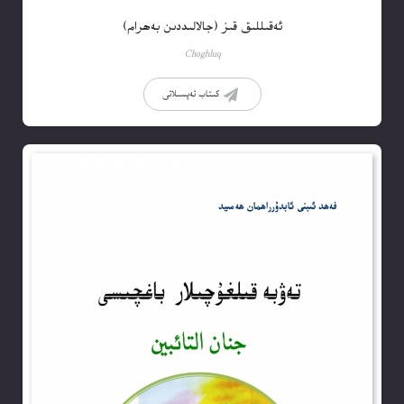
ئەقىللىق قىز (جالالىددىن بەھرام)
Choghluq
كىتاب تەپسىلاتى