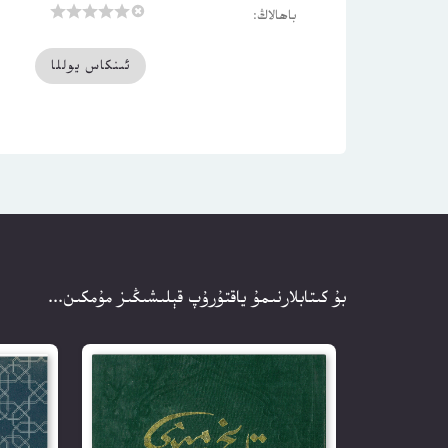
باھالاڭ:
بۇ كىتابلارنىمۇ ياقتۇرۇپ قېلىشىڭىز مۇمكىن...