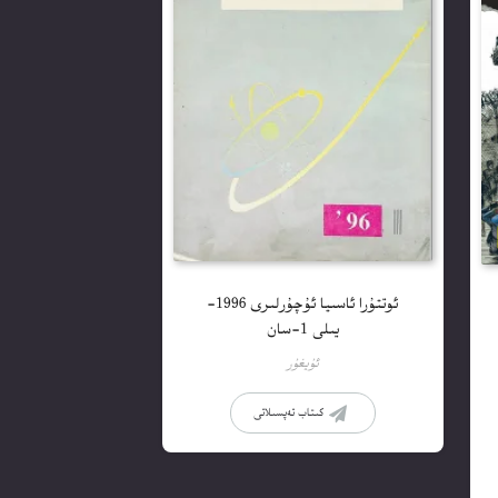
ئوتتۇرا ئاسىيا ئۇچۇرلىرى 1996-
يىلى 1-سان
ئۇيغۇر
كىتاب تەپسىلاتى