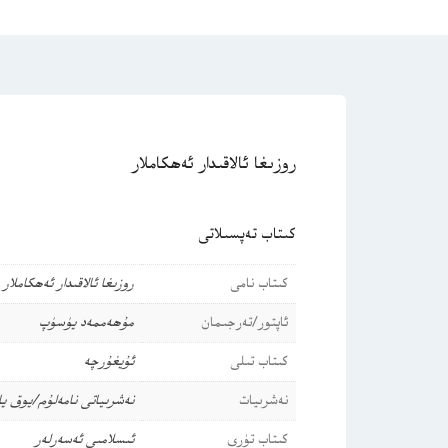
روزىغا ئالاقىدار ئەھكاملار
كىتاب تەپسىلاتى
كىتاب نامى
روزىغا ئالاقىدار ئەھكاملار
ئاپتور/تەرجىمان
مۇھەممەد يۈسۈپ
كىتاب تىلى
ئۇيغۇرچە
نەشرىيات
نەشرىياتى نامەلۇم/يوق ي
كىتاب تۈرى
ئىسلامىي ئەسەرلەر