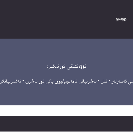
نۆۋەتتىكى ئورنىڭىز:
ىي ئەسەرلەر
•
تىل
•
نەشرىياتى نامەلۇم/يوق ياكى تور نەشرى
•
نەشىرىياتلار