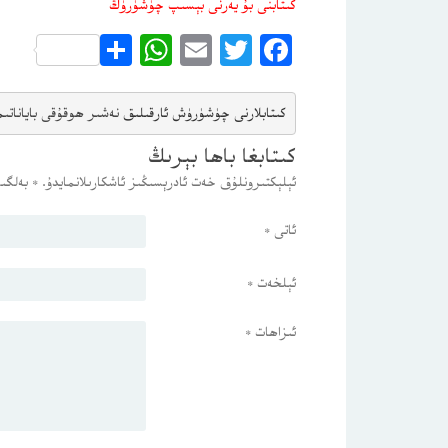
كىتابنى بۇ يەرنى بېسىپ چۈشۈرۈڭ
WhatsApp
Share
Email
Twitter
Facebook
كىتابلارنى چۈشۈرۈش ئارقىلىق 
نەشىر ھوقۇقى باياناتى
م
كىتابغا باھا بېرىڭ
ئېلېكتىرونلۇق خەت ئادرېسىڭىز ئاشكارىلانمايدۇ.
*
بەلگىس
ئاتى
*
ئېلخەت
*
ئىزاھات
*