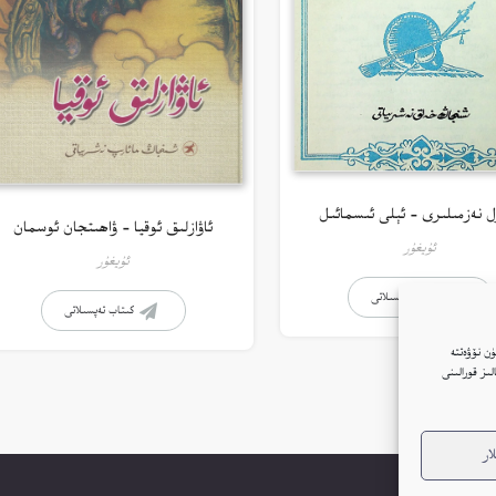
ل نەزمىلىرى – ئېلى ئىسمائىل
ئاۋازلىق ئوقيا – ۋاھىتجان ئوسمان
ئۇيغۇر
ئۇيغۇر
كىتاب تەپسىلاتى
كىتاب تەپسىلاتى
ن نۆۋەتتە
ار(Cookie)نى ئىشلىتىمىز. بۇنىڭغا قۇشۇلغانلىقىڭىز بىزنىڭ توربېكەتتە Google ئانالىز قورالىنى
ار