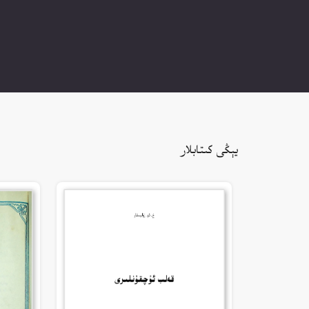
يېڭى كىتابلار