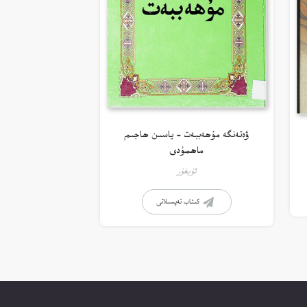
ۋەتەنگە مۇھەببەت – ياسىن ھاجىم
ماھمۇدى
ئۇيغۇر
كىتاب تەپسىلاتى