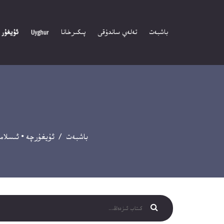
باشبەت
تەلەي ساندۇقى
پىكىرخانا
باشبەت
/
ئۇيغۇرچە
•
ئىسلام