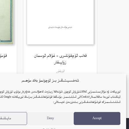
قەلب ئۇچقۇنلىرى – غۇلام ئوسمان
قۇمۇ
زۇلپىقار
ئۇيغۇر
شەخسىيىتىڭىز بىز ئۈچۈنمۇ بەك مۇھىم
كىتاب تەپسىلاتى
توربېكەت ۋە مۇلازىمىتىمىزنى ئەلالاشتۇرۇش ئۈچۈن شۇنداقلا زىيارەت ئەھۋالىدىن خەۋەردار بولۇپ تۇرۇش ئۈچۈ
ئېلكىتاب تورىدا ساقلانمىل
ئىشلىتىشىمىزگە قوشۇلغانلىقىڭىزنى بىلدۈرىدۇ. تەپسىلاتى:
Accept
Deny
مايىللىقل