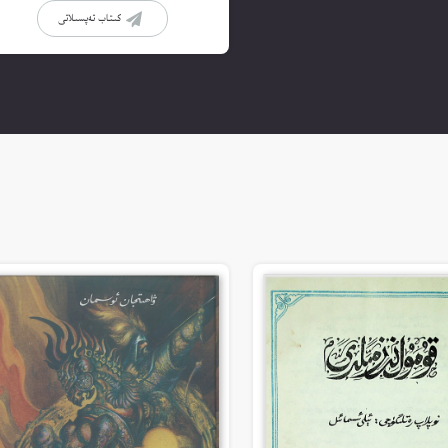
كىتاب تەپسىلاتى