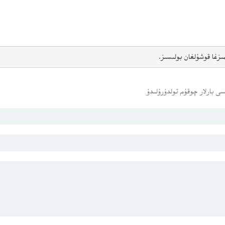
ىزغا قوشۇلغان بولىسىز.
ى بارلار چوقۇم تولدۇرۇلىدۇ