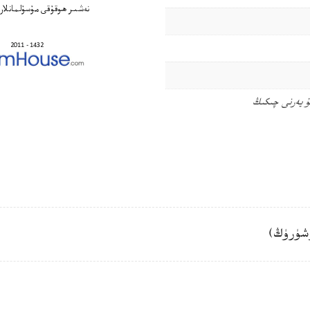
ۇ يەرنى چىكىڭ
شۈرۈڭ)