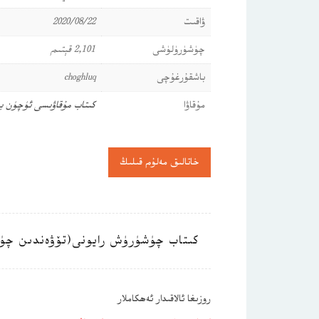
ۋاقىت
2020/08/22
چۈشۈرۈلۈشى
2,101 قېتىم
باشقۇرغۇچى
choghluq
مۇقاۋا
كىتاب مۇقاۋىسى ئۈچۈن ب
خاتالىق مەلۇم قىلىڭ
كىتاب چۈشۈرۈش رايونى(تۆۋەندىن چۈ
روزىغا ئالاقىدار ئەھكاملار