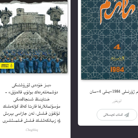
«بىز خۇددى ئۇرۇشتىكى
رنىلى 1984-يىلى 4-سان
دۈشمەنلەردەك بولۇپ قالدۇق» –
خىتاينىڭ شىنجاڭدىكى
ئۇيغۇر
مۇسۇلمانلارغا قارىتا كەڭ كۆلەملىك
تۇتقۇن قىلىش، تەن جازاسى بېرىش
كىتاب تەپسىلاتى
ۋە زىيانكەشلىك قىلىش قىلمىشلىرى
Choghluq