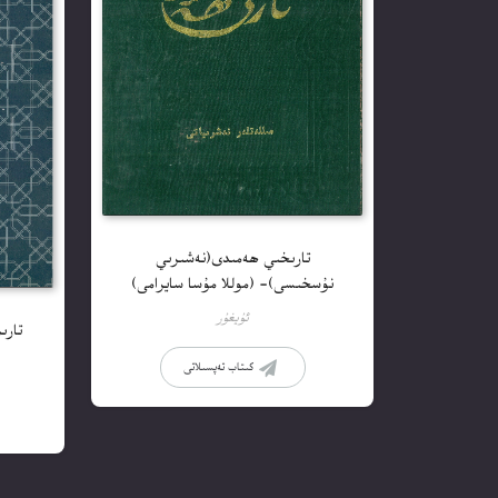
تارىخىي ھەمىدى(نەشىرىي
نۇسخىسى)- (موللا مۇسا سايرامى)
ئۇيغۇر
تارىم ژۇ
كىتاب تەپسىلاتى