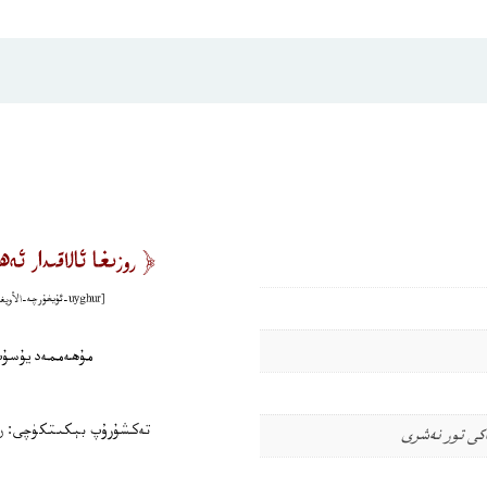
اكى تور نەشرى