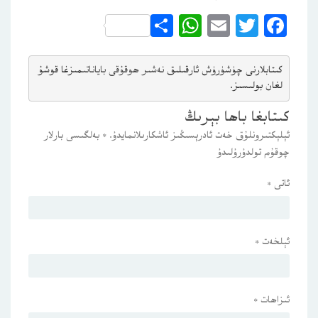
WhatsApp
Share
Email
Twitter
Facebook
كىتابلارنى چۈشۈرۈش ئارقىلىق 
نەشىر ھوقۇقى باياناتى
مىزغا قوشۇ
لغان بولىسىز.
كىتابغا باھا بېرىڭ
ئېلېكتىرونلۇق خەت ئادرېسىڭىز ئاشكارىلانمايدۇ.
*
بەلگىسى بارلار
چوقۇم تولدۇرۇلىدۇ
ئاتى
*
ئېلخەت
*
ئىزاھات
*