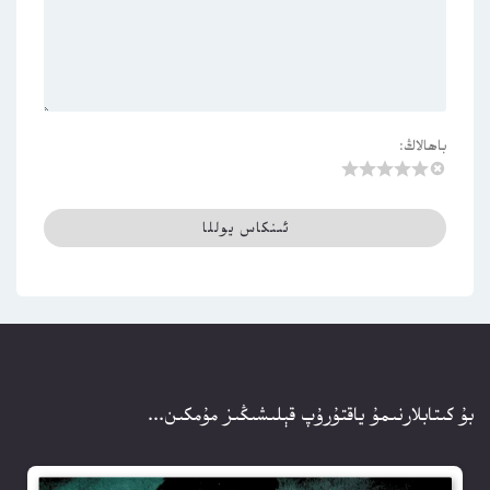
باھالاڭ:
بۇ كىتابلارنىمۇ ياقتۇرۇپ قېلىشىڭىز مۇمكىن...