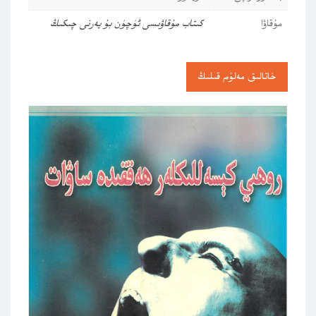
مۇقاۋا
كىتاب مۇقاۋىسى ئۈچۈن بۇ يەرنى چىكىڭ
خاتالىق مەلۇم قىلىڭ