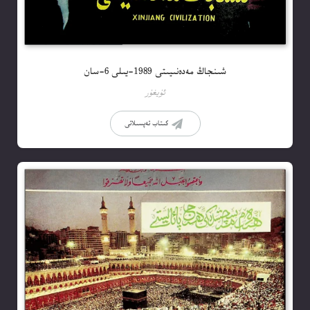
شىنجاڭ مەدەنىيىتى 1989-يىلى 6-سان
ئۇيغۇر
كىتاب تەپسىلاتى