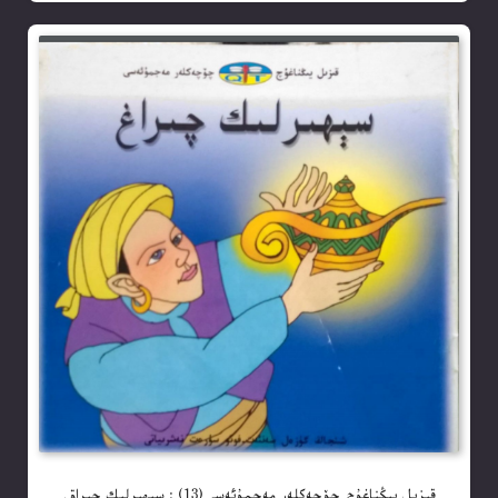
قىزىل يىڭناغۇچ چۆچەكلەر مەجمۇئەسى(13) : سېھىرلىك چىراق