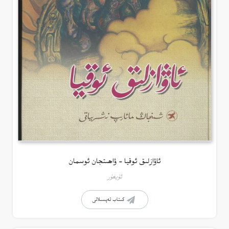
ئاۋازلىق ئوقيا – ۋاھىتجان ئوسمان
ئۇيغۇر
كىتاب تەپسىلاتى