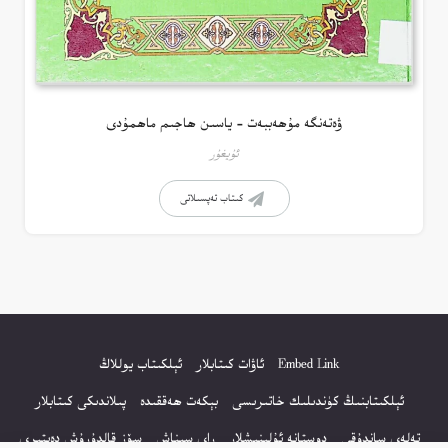
ۋەتەنگە مۇھەببەت – ياسىن ھاجىم ماھمۇدى
ئۇيغۇر
كىتاب تەپسىلاتى
Embed Link
ئاۋات كىتابلار
ئېلكىتاب يوللاڭ
ئېلكىتابنىڭ كۈندىلىك خاتىرىسى
بېكەت ھەققىدە
پىلاندىكى كىتابلار
تەلەي ساندۇقى
دوستانە ئۇلىنىشلار
راي سىناش
سۆز قالدۇرۇش دەپتىرى