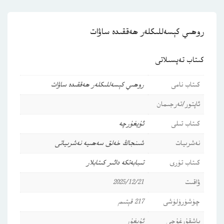
روھىي كېسەللىكلەر ھەققىدە ساۋات
كىتاب تەپسىلاتى
كىتاب نامى
روھىي كېسەللىكلەر ھەققىدە ساۋات
ئاپتور/تەرجىمان
كىتاب تىلى
ئۇيغۇرچە
نەشرىيات
شىنجاڭ خەلق سەھىيە نەشرىياتى
كىتاب تۈرى
تىبابەتكە دائىر كىتابلار
ۋاقىت
2025/12/21
چۈشۈرۈلۈشى
217 قېتىم
باشقۇرغۇچى
ئۇيغۇر