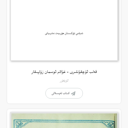
قەلب ئۇچقۇنلىرى – غۇلام ئوسمان زۇلپىقار
ئۇيغۇر
كىتاب تەپسىلاتى