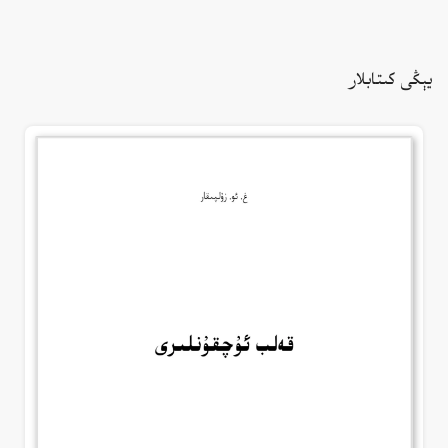
يېڭى كىتابلار