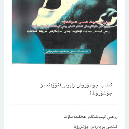
كىتاب چۈشۈرۈش رايونى(تۆۋەندىن
چۈشۈرۈڭ)
روھىي كېسەللىكلەر ھەققىدە ساۋات
كىتابنى بۇ يەردىن چۈشۈرۈڭ