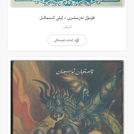
قۇمۇل نەزمىلىرى – ئېلى ئىسمائىل
ئۇيغۇر
كىتاب تەپسىلاتى