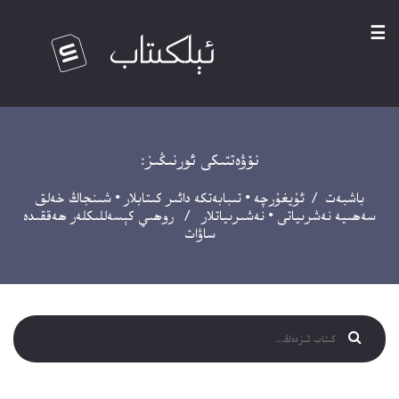
☰
نۆۋەتتىكى ئورنىڭىز:
باشبەت
/
ئۇيغۇرچە
•
تىبابەتكە دائىر كىتابلار
•
شىنجاڭ خەلق
سەھىيە نەشرىياتى
•
نەشىرىياتلار
/ روھىي كېسەللىكلەر ھەققىدە
ساۋات