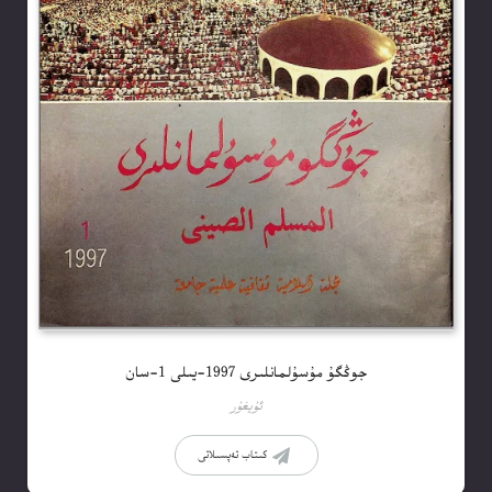
جوڭگۇ مۇسۇلمانلىرى 1997-يىلى 1-سان
ئۇيغۇر
كىتاب تەپسىلاتى