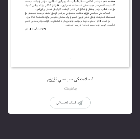
ئىسلامدىكى سىياسىي تۈزۈم
Choghluq
كىتاب تەپسىلاتى