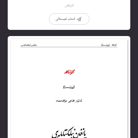
ئۇيغۇر
كىتاب تەپسىلاتى