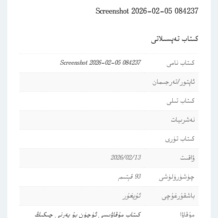
Screenshot 2026-02-05 084237
كىتاب تەپسىلاتى
كىتاب نامى
Screenshot 2026-02-05 084237
ئاپتور/تەرجىمان
كىتاب تىلى
نەشرىيات
كىتاب تۈرى
ۋاقىت
2026/02/13
چۈشۈرۈلۈشى
93 قېتىم
باشقۇرغۇچى
ئۇيغۇر
مۇقاۋا
كىتاب مۇقاۋىسى ئۈچۈن بۇ يەرنى چىكىڭ