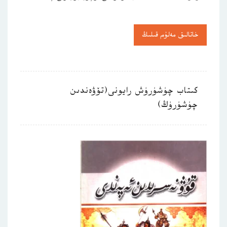
خاتالىق مەلۇم قىلىڭ
كىتاب چۈشۈرۈش رايونى(تۆۋەندىن
چۈشۈرۈڭ)