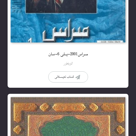
مىراس2001-يىلى 6-سان
ئۇيغۇر
كىتاب تەپسىلاتى