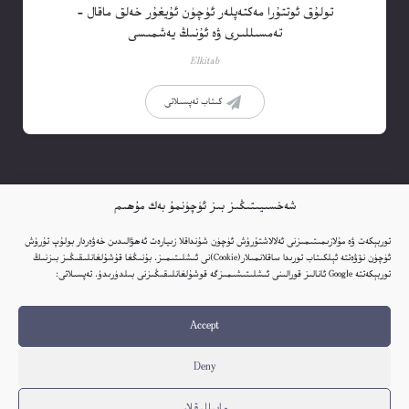
تولۇق ئوتتۇرا مەكتەپلەر ئۈچۈن ئۇيغۇر خەلق ماقال –
تەمسىللىرى ۋە ئۇنىڭ يەشمىسى
Elkitab
كىتاب تەپسىلاتى
شەخسىيىتىڭىز بىز ئۈچۈنمۇ بەك مۇھىم
توربېكەت ۋە مۇلازىمىتىمىزنى ئەلالاشتۇرۇش ئۈچۈن شۇنداقلا زىيارەت ئەھۋالىدىن خەۋەردار بولۇپ تۇرۇش
ئۈچۈن نۆۋەتتە ئېلكىتاب تورىدا ساقلانمىلار(Cookie)نى ئىشلىتىمىز. بۇنىڭغا قۇشۇلغانلىقىڭىز بىزنىڭ
توربېكەتتە Google ئانالىز قورالىنى ئىشلىتىشىمىزگە قوشۇلغانلىقىڭىزنى بىلدۈرىدۇ. تەپسىلاتى:
Accept
Embed Link
ئاۋات كىتابلار
ئېلكىتاب يوللاڭ
Deny
ئېلكىتابنىڭ كۈندىلىك خاتىرىسى
بېكەت ھەققىدە
پىلاندىكى كىتابلار
مايىللىقلار