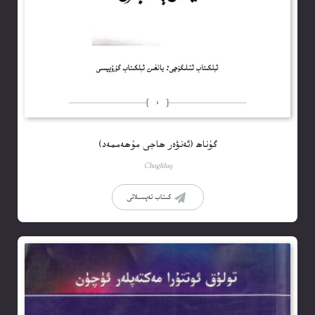
گۇناھ (ئەنۋەر ھاجى مۇھەممەد)
Choghluq
كىتاب تەپسىلاتى