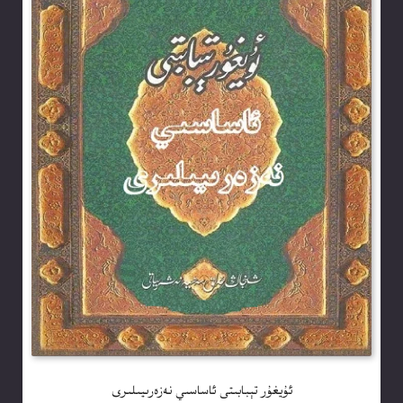
ئۇيغۇر تېبابىتى ئاساسىي نەزەرىيىلىرى