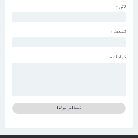
ئاتى
*
ئېلخەت
*
ئىزاھات
*