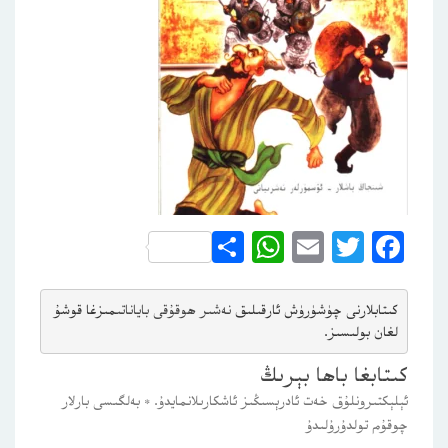
WhatsApp
Share
Email
Twitter
Facebook
كىتابلارنى چۈشۈرۈش ئارقىلىق 
نەشىر ھوقۇقى باياناتى
مىزغا قوشۇ
لغان بولىسىز.
كىتابغا باھا بېرىڭ
ئېلېكتىرونلۇق خەت ئادرېسىڭىز ئاشكارىلانمايدۇ.
*
بەلگىسى بارلار
چوقۇم تولدۇرۇلىدۇ