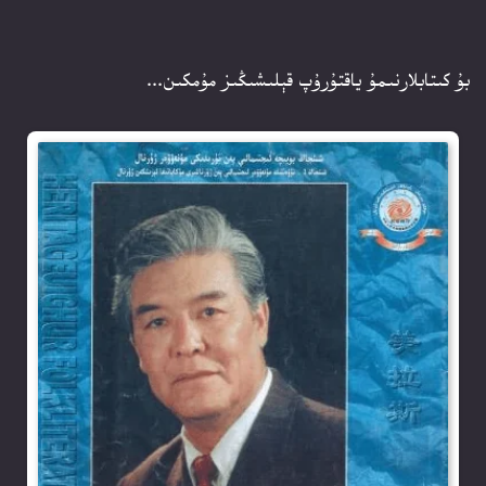
بۇ كىتابلارنىمۇ ياقتۇرۇپ قېلىشىڭىز مۇمكىن...