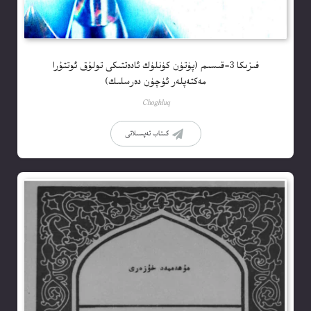
فىزىكا 3-قىسىم (پۈتۈن كۈنلۈك ئادەتتىكى تولۇق ئوتتۇرا
مەكتەپلەر ئۈچۈن دەرسلىك)
Choghluq
كىتاب تەپسىلاتى