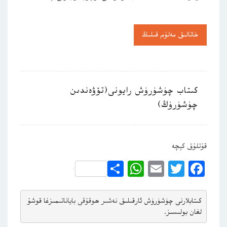
خاتالىق مەلۇم قىلىڭ
كىتاب چۈشۈرۈش رايونى(تۆۋەندىن
چۈشۈرۈڭ)
قۇتلۇق كېچە
WhatsApp
Share
Email
Twitter
Facebook
كىتابلارنى چۈشۈرۈش ئارقىلىق 
نەشىر ھوقۇقى باياناتى
مىزغا قوشۇ
لغان بولىسىز.