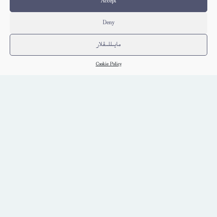
Accept
Deny
مايىللىقلار
Cookie Policy
بۇلاق ژۇرنىلى 1988-يىلى 4-سان
ئۇيغۇر
كىتاب تەپسىلاتى