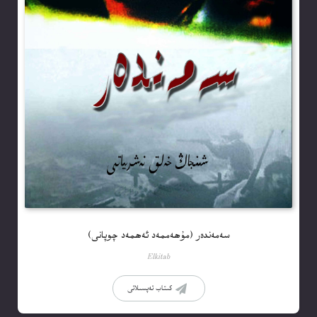
سەمەندەر (مۇھەممەد ئەھمەد چوپانى)
Elkitab
كىتاب تەپسىلاتى