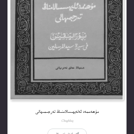
مۇھەممەد ئەلەيھىسالامنىڭ تەرجىمىھالى
Choghluq