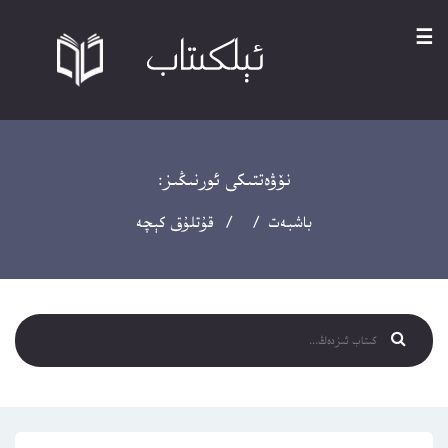
☰
نۆۋەتتىكى ئورنىڭىز:
باشبەت
/ / قۇتلۇق كېچە