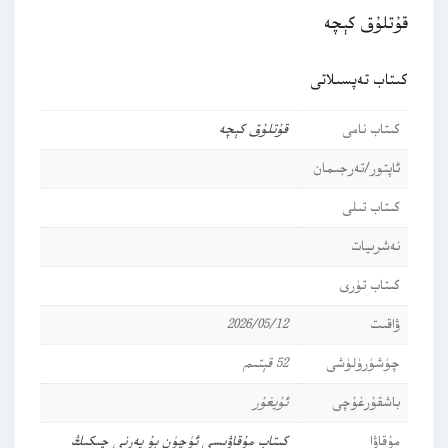
قۇتلۇق كېچە
كىتاب تەپسىلاتى
كىتاب نامى
قۇتلۇق كېچە
ئاپتور/تەرجىمان
كىتاب تىلى
نەشرىيات
كىتاب تۈرى
ۋاقىت
2026/05/12
چۈشۈرۈلۈشى
52 قېتىم
باشقۇرغۇچى
ئۇيغۇر
مۇقاۋا
كىتاب مۇقاۋىسى ئۈچۈن بۇ يەرنى چىكىڭ