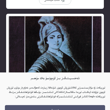
كىتاب تەپسىلاتى
شەخسىيىتىڭىز بىز ئۈچۈنمۇ بەك مۇھىم
توربېكەت ۋە مۇلازىمىتىمىزنى ئەلالاشتۇرۇش ئۈچۈن شۇنداقلا زىيارەت ئەھۋالىدىن خەۋەردار بولۇپ تۇرۇش
ئۈچۈن نۆۋەتتە ئېلكىتاب تورىدا ساقلانمىلار(Cookie)نى ئىشلىتىمىز. بۇنىڭغا قۇشۇلغانلىقىڭىز بىزنىڭ
توربېكەتتە Google ئانالىز قورالىنى ئىشلىتىشىمىزگە قوشۇلغانلىقىڭىزنى بىلدۈرىدۇ. تەپسىلاتى: