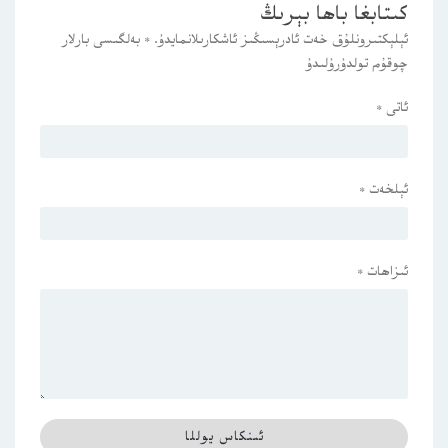
كىتابغا باھا بېرىڭ
ئېلېكتىرونلۇق خەت ئادرېسىڭىز ئاشكارىلانمايدۇ.
*
بەلگىسى بارلار
چوقۇم تولدۇرۇلىدۇ
ئاتى
*
ئېلخەت
*
ئىزاھات
*