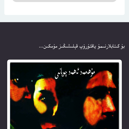
بۇ كىتابلارنىمۇ ياقتۇرۇپ قېلىشىڭىز مۇمكىن...