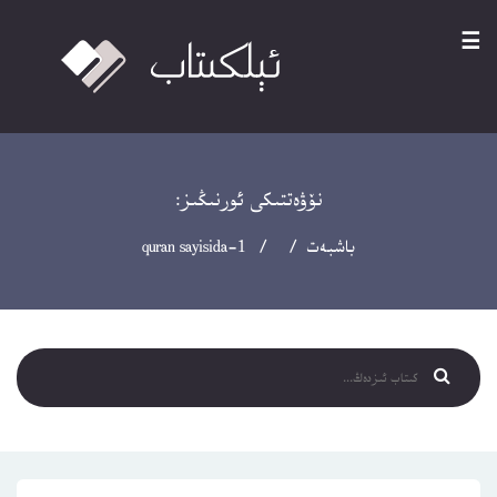
☰
نۆۋەتتىكى ئورنىڭىز:
باشبەت
/ / quran sayisida-1