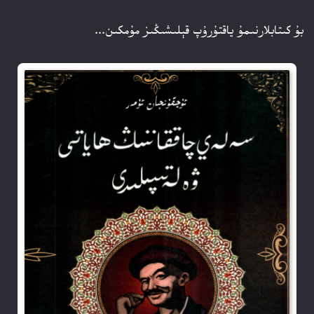
بۇ كىتابلارنىمۇ ياقتۇرۇپ قېلىشىڭىز مۇمكىن...