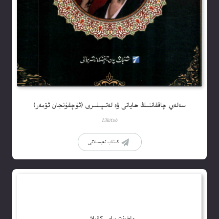
سەلەي چاققاننىڭ ھاياتى ۋە لەتىپىلىرى (ئۇچقۇنجان ئۆمەر)
Elkitab
كىتاب تەپسىلاتى