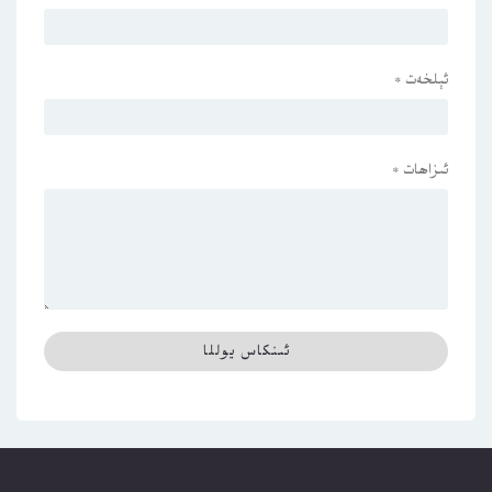
ئېلخەت
*
ئىزاھات
*