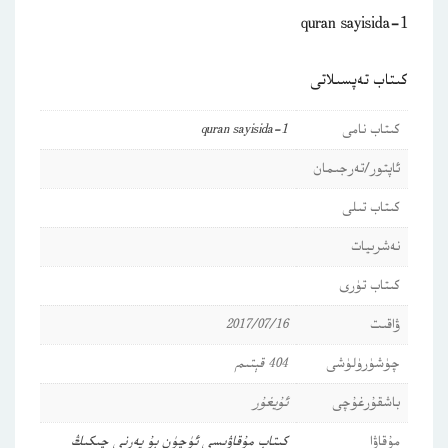
quran sayisida-1
كىتاب تەپسىلاتى
كىتاب نامى
quran sayisida-1
ئاپتور/تەرجىمان
كىتاب تىلى
نەشرىيات
كىتاب تۈرى
ۋاقىت
2017/07/16
چۈشۈرۈلۈشى
404 قېتىم
باشقۇرغۇچى
ئۇيغۇر
مۇقاۋا
كىتاب مۇقاۋىسى ئۈچۈن بۇ يەرنى چىكىڭ