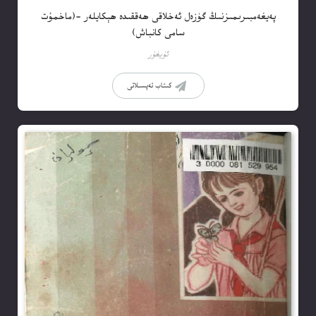
پەيغەمبىرىمىزنىڭ گۈزەل ئەخلاقى ھەققىدە ھېكايلەر -(ماخمۇت
سامى كانباش)
ئۇيغۇر
كىتاب تەپسىلاتى