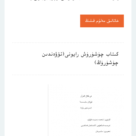
خاتالىق مەلۇم قىلىڭ
كىتاب چۈشۈرۈش رايونى(تۆۋەندىن
چۈشۈرۈڭ)