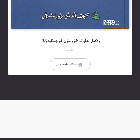
رەڭدار ھايات (تۇرسۇن غوجىئابدۇللا)
Elkitab
كىتاب تەپسىلاتى