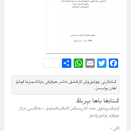
WhatsApp
Share
Email
Twitter
Facebook
كىتابلارنى چۈشۈرۈش ئارقىلىق 
نەشىر ھوقۇقى باياناتى
مىزغا قوشۇ
لغان بولىسىز.
كىتابغا باھا بېرىڭ
ئېلېكتىرونلۇق خەت ئادرېسىڭىز ئاشكارىلانمايدۇ.
*
بەلگىسى بارلار
چوقۇم تولدۇرۇلىدۇ
ئاتى
*