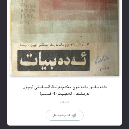
ئالتە يىللىق باشلانغۇچ مەكتەپلەرنىڭ 2-يىللىقى ئۈچۈن
دەرسلىك – ئەدەبىيات (4-قىسىم)
Elkitab
كىتاب تەپسىلاتى