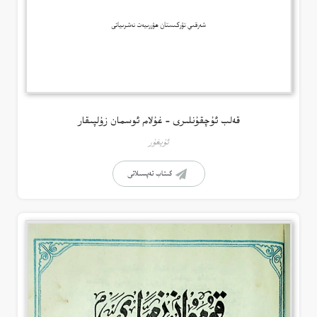
قەلب ئۇچقۇنلىرى – غۇلام ئوسمان زۇلپىقار
ئۇيغۇر
كىتاب تەپسىلاتى