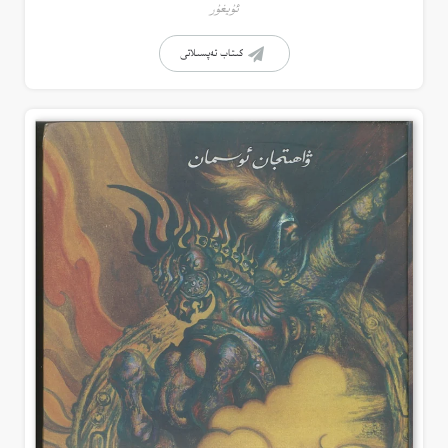
ئۇيغۇر
كىتاب تەپسىلاتى