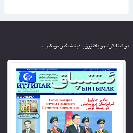
بۇ كىتابلارنىمۇ ياقتۇرۇپ قېلىشىڭىز مۇمكىن...