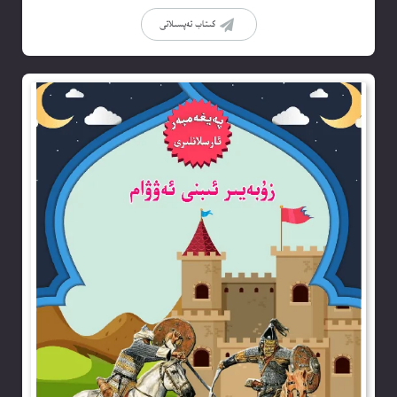
كىتاب تەپسىلاتى