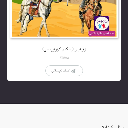
زۇبەيىر (بىلگىن گۇرۇپپىسى)
Elkitab
كىتاب تەپسىلاتى
يېڭى كىتابلار