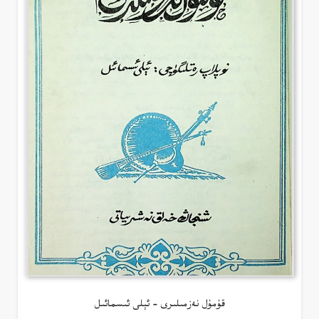
قۇمۇل نەزمىلىرى – ئېلى ئىسمائىل