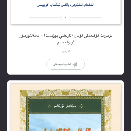
نۇسرەت كۆكىدىكى تۇمان (تارىخىي پوۋېست) – مەمەتتۇرسۇن
ئۇبۇلقاسىم
ئۇيغۇر
كىتاب تەپسىلاتى