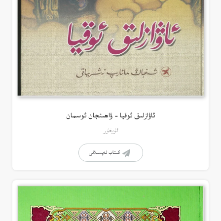
ئاۋازلىق ئوقيا – ۋاھىتجان ئوسمان
ئۇيغۇر
كىتاب تەپسىلاتى