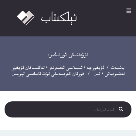
☰
نۆۋەتتىكى ئورنىڭىز:
باشبەت
/
ئۇيغۇرچە
•
ئىسلامىي ئەسەرلەر
•
تەكلىماكان ئۇيغۇر
نەشىرىياتى
•
تىل
/ قۇرئان كەرىمدىكى تۆت ئاساسىي تېرمىن