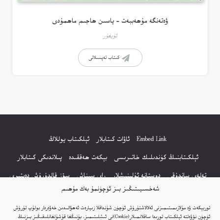
ۋەتەنگە مۇھەببەت – ياسىن ھاجىم ماھمۇدى
ئۇيغۇر
كىتاب تەپسىلاتى
Embed Link
ئاۋات كىتابلار
ئېلكىتاب يوللاڭ
ئېلكىتابنىڭ كۈندىلىك خاتىرىسى
بېكەت ھەققىدە
پىلاندىكى كىتابلار
تەلەي ساندۇقى
دوستانە ئۇلىنىشلار
راي سىناش
سۆز قالدۇرۇش دەپتىرى
شەخسىيىتىڭىز بىز ئۈچۈنمۇ بەك مۇھىم
كۆپ سورالغان سۇئاللار
كىتاب تىزىملىكى
مەخپىيەتلىك باياناتى
توربېكەت ۋە مۇلازىمىتىمىزنى ئەلالاشتۇرۇش ئۈچۈن شۇنداقلا زىيارەت ئەھۋالىدىن خەۋەردار بولۇپ تۇرۇش
نەشىر ھوقۇقى باياناتى
ئۈچۈن نۆۋەتتە ئېلكىتاب تورىدا ساقلانمىلار(Cookie)نى ئىشلىتىمىز. بۇنىڭغا قۇشۇلغانلىقىڭىز بىزنىڭ