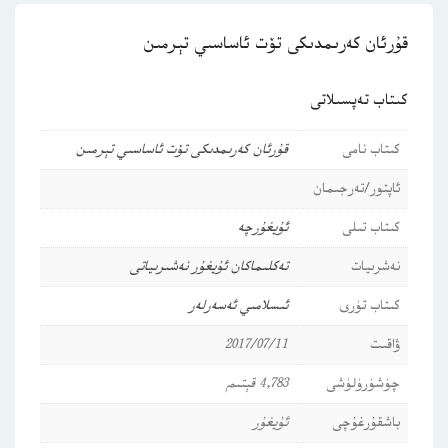
قۇرئان كەرىمدىكى تۆت ئاساسىي تېرمىن
كىتاب تەپسىلاتى
كىتاب نامى
قۇرئان كەرىمدىكى تۆت ئاساسىي تېرمىن
ئاپتور/تەرجىمان
كىتاب تىلى
ئۇيغۇرچە
نەشرىيات
تەكلىماكان ئۇيغۇر نەشىرىياتى
كىتاب تۈرى
ئىسلامىي ئەسەرلەر
ۋاقىت
2017/07/11
چۈشۈرۈلۈشى
4,783 قېتىم
باشقۇرغۇچى
ئۇيغۇر