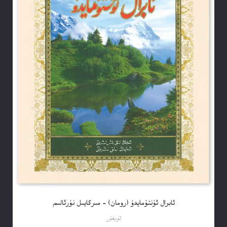
ئابرال ئۇنتۇمايدۇ (رومان) – مىركايىل نۇرئالىم
ئۇيغۇر