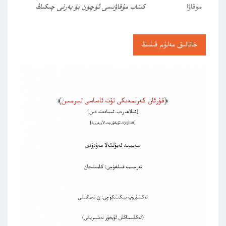
مۇقاۋا
كىتاب مۇقاۋىسى ئۈچۈن بۇ يەرنى چىكىڭ
خاتالىق مەلۇم قىلىڭ