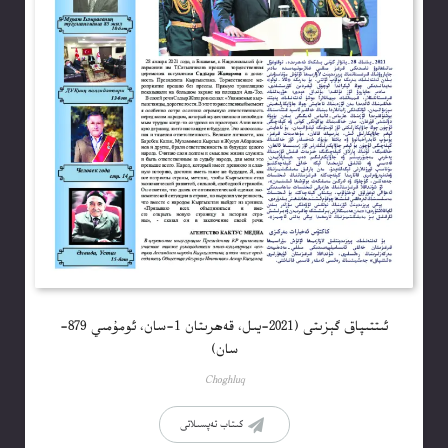
ئىتتىپاق گېزىتى (2021-يىل، قەھرىتان 1-سان، ئومۇمىي 879-
سان)
Choghluq
كىتاب تەپسىلاتى