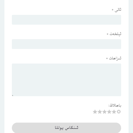
ئاتى
*
ئېلخەت
*
ئىزاھات
*
باھالاڭ: