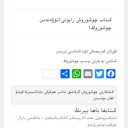
كىتاب چۈشۈرۈش رايونى(تۆۋەندىن
چۈشۈرۈڭ)
قۇرئان كەرىمدىكى تۆت ئاساسىي تېرمىن
كىتابنى بۇ يەرنى بېسىپ چۈشۈرۈڭ
WhatsApp
Share
Email
Twitter
Facebook
كىتابلارنى چۈشۈرۈش ئارقىلىق 
نەشىر ھوقۇقى باياناتى
مىزغا قوشۇ
لغان بولىسىز.
كىتابغا باھا بېرىڭ
ئېلېكتىرونلۇق خەت ئادرېسىڭىز ئاشكارىلانمايدۇ.
*
بەلگىسى بارلار
چوقۇم تولدۇرۇلىدۇ