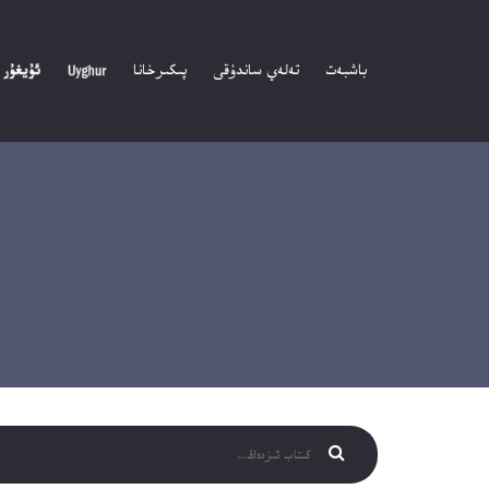
باشبەت
تەلەي ساندۇقى
پىكىرخانا