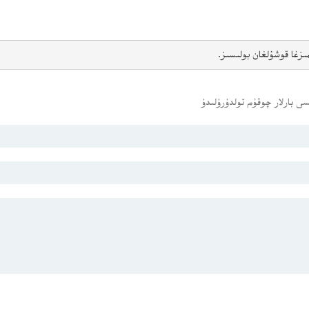
ىزغا قوشۇلغان بولىسىز.
ى بارلار چوقۇم تولدۇرۇلىدۇ