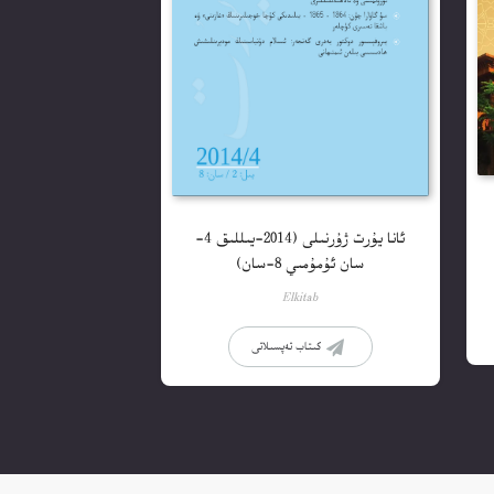
ئانا يۇرت ژۇرنىلى (2014-يىللىق 4-
سان ئۇمۇمىي 8-سان)
Elkitab
كىتاب تەپسىلاتى