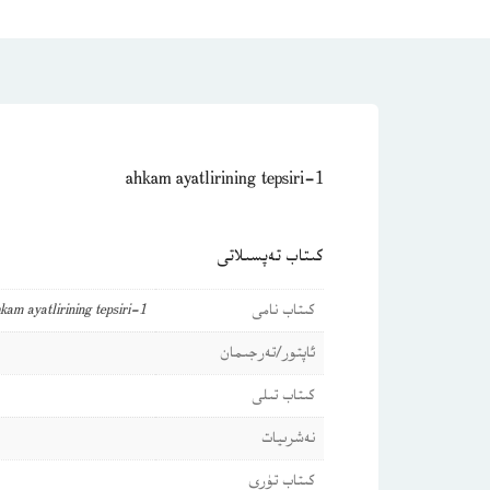
ahkam ayatlirining tepsiri-1
كىتاب تەپسىلاتى
كىتاب نامى
kam ayatlirining tepsiri-1
ئاپتور/تەرجىمان
كىتاب تىلى
نەشرىيات
كىتاب تۈرى