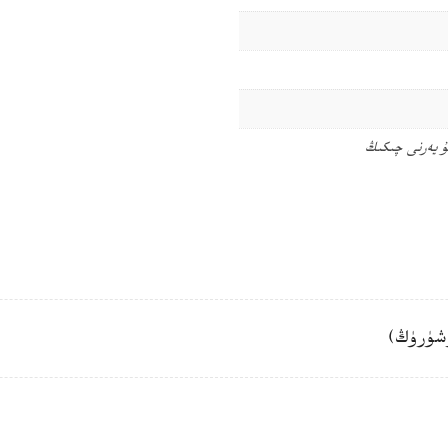
ۇ يەرنى چىكىڭ
شۈرۈڭ)