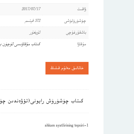
ۋاقىت
2017/07/17
چۈشۈرۈلۈشى
372 قېتىم
باشقۇرغۇچى
ئۇيغۇر
مۇقاۋا
كىتاب مۇقاۋىسى ئۈچۈن ب
خاتالىق مەلۇم قىلىڭ
كىتاب چۈشۈرۈش رايونى(تۆۋەندىن چۈ
ahkam ayatlirining tepsiri-1