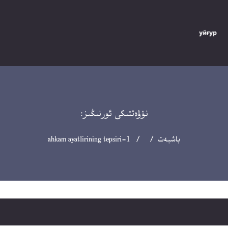
نۆۋەتتىكى ئورنىڭىز:
باشبەت
/ / ahkam ayatlirining tepsiri-1