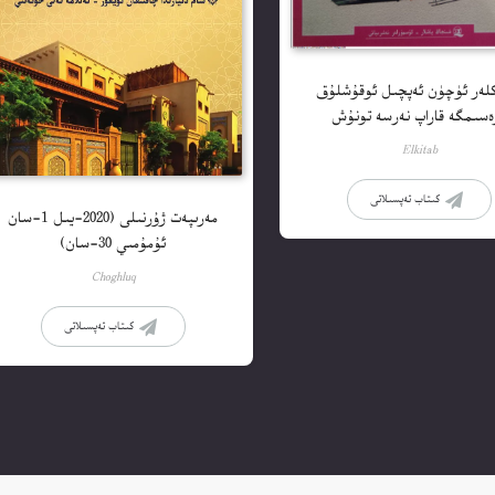
لەر ئۈچۈن ئەپچىل ئوقۇشلۇق
رەسىمگە قاراپ نەرسە تونۇش
Elkitab
كىتاب تەپسىلاتى
مەرىپەت ژۇرنىلى (2020-يىل 1-سان
ئۇمۇمىي 30-سان)
Choghluq
كىتاب تەپسىلاتى