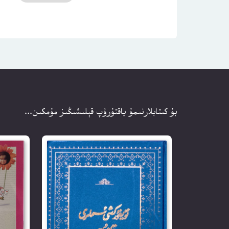
بۇ كىتابلارنىمۇ ياقتۇرۇپ قېلىشىڭىز مۇمكىن...