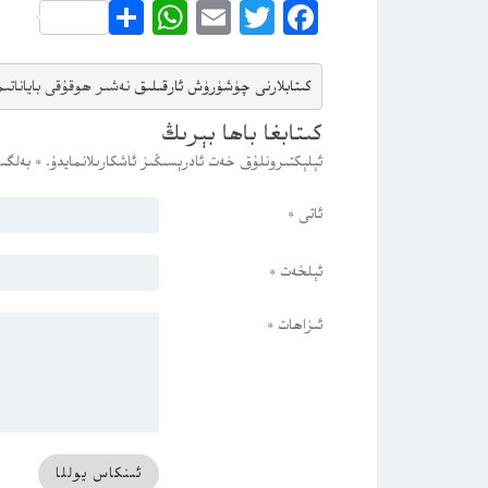
WhatsApp
Share
Email
Twitter
Facebook
كىتابلارنى چۈشۈرۈش ئارقىلىق 
نەشىر ھوقۇقى باياناتى
م
كىتابغا باھا بېرىڭ
ئېلېكتىرونلۇق خەت ئادرېسىڭىز ئاشكارىلانمايدۇ.
*
بەلگىس
ئاتى
*
ئېلخەت
*
ئىزاھات
*