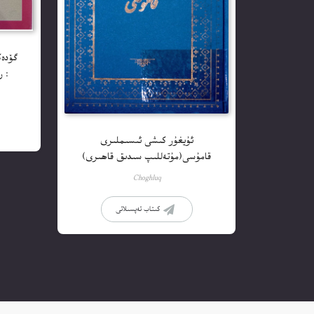
گۆدەك
: 
ئۇيغۇر كىشى ئىسىملىرى
قامۇسى(مۇتەللىپ سىدىق قاھىرى)
Choghluq
كىتاب تەپسىلاتى