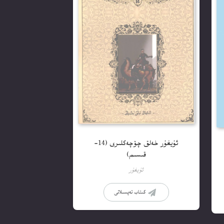
ئۇيغۇر خەلق چۆچەكلىرى (14-
قىسىم)
ئۇيغۇر
كىتاب تەپسىلاتى