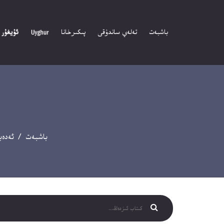
باشبەت
تەلەي ساندۇقى
پىكىرخانا
باشبەت
/
ئەدەب