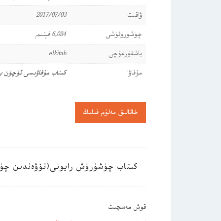
ۋاقىت
2017/07/03
چۈشۈرۈلۈشى
6,034 قېتىم
باشقۇرغۇچى
elkitab
مۇقاۋا
كىتاب مۇقاۋىسى ئۈچۈن ب
خاتالىق مەلۇم قىلىڭ
كىتاب چۈشۈرۈش رايونى(تۆۋەندىن چۈ
قوش مەسچىت