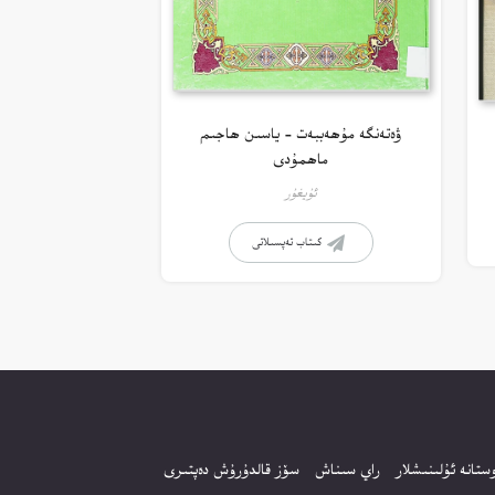
ۋەتەنگە مۇھەببەت – ياسىن ھاجىم
ماھمۇدى
ئۇيغۇر
كىتاب تەپسىلاتى
ستانە ئۇلىنىشلار
راي سىناش
سۆز قالدۇرۇش دەپتىرى