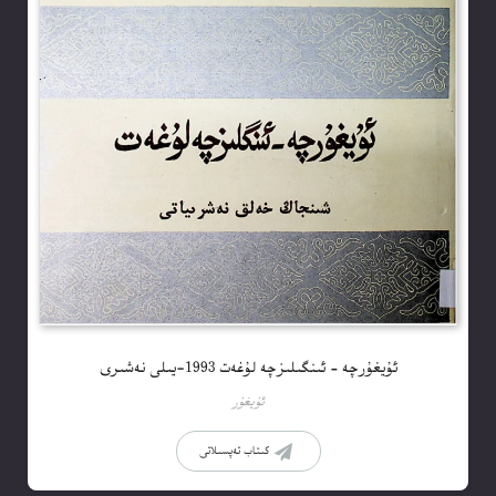
ئۇيغۇرچە – ئىنگىلىزچە لۇغەت 1993-يىلى نەشىرى
ئۇيغۇر
كىتاب تەپسىلاتى