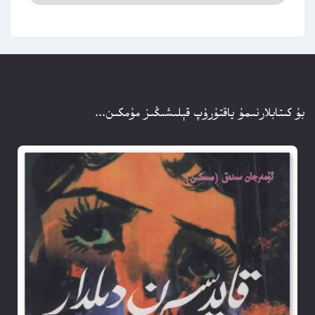
بۇ كىتابلارنىمۇ ياقتۇرۇپ قېلىشىڭىز مۇمكىن...