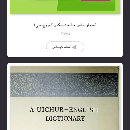
ئەممار بىلەن خالىد (بىلگىن گۇرۇپپىسى)
Elkitab
كىتاب تەپسىلاتى