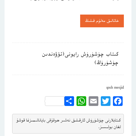
خاتالىق مەلۇم قىلىڭ
كىتاب چۈشۈرۈش رايونى(تۆۋەندىن
چۈشۈرۈڭ)
qosh mesjid
WhatsApp
Share
Email
Twitter
Facebook
كىتابلارنى چۈشۈرۈش ئارقىلىق 
نەشىر ھوقۇقى باياناتى
مىزغا قوشۇ
لغان بولىسىز.