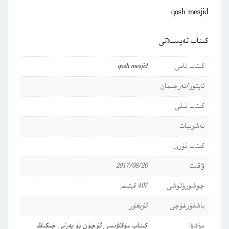
qosh mesjid
كىتاب تەپسىلاتى
كىتاب نامى
qosh mesjid
ئاپتور/تەرجىمان
كىتاب تىلى
نەشرىيات
كىتاب تۈرى
ۋاقىت
2017/08/26
چۈشۈرۈلۈشى
407 قېتىم
باشقۇرغۇچى
ئۇيغۇر
مۇقاۋا
كىتاب مۇقاۋىسى ئۈچۈن بۇ يەرنى چىكىڭ