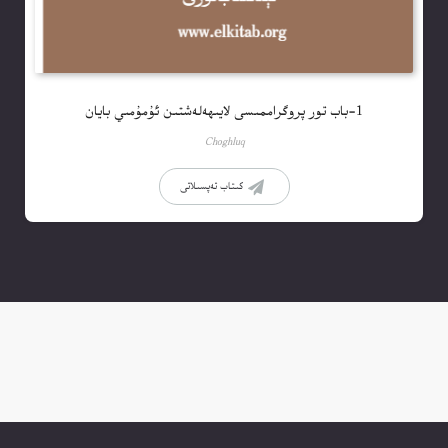
1-باب تور پروگراممىسى لايىھەلەشتىن ئۇمۇمىي بايان
Choghluq
كىتاب تەپسىلاتى