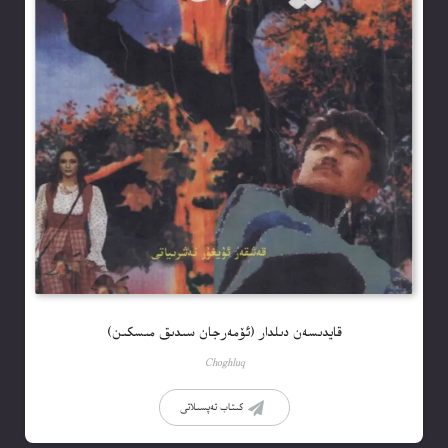
قايدىسەن دىلدار (ئۆمەرجان سىدىق مىسكىن)
Choghluq
كىتاب تەپسىلاتى