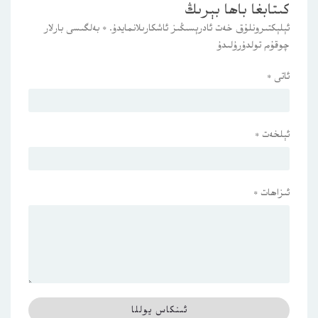
كىتابغا باھا بېرىڭ
ئېلېكتىرونلۇق خەت ئادرېسىڭىز ئاشكارىلانمايدۇ.
*
بەلگىسى بارلار
چوقۇم تولدۇرۇلىدۇ
ئاتى
*
ئېلخەت
*
ئىزاھات
*