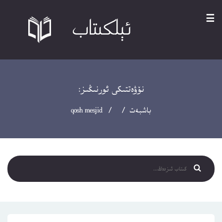
☰
نۆۋەتتىكى ئورنىڭىز:
باشبەت
/ / qosh mesjid