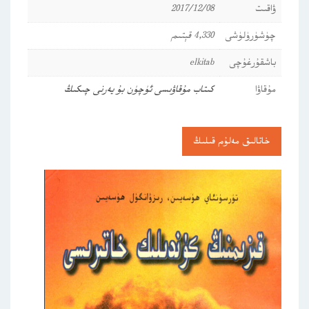
ۋاقىت
2017/12/08
چۈشۈرۈلۈشى
4,330 قېتىم
باشقۇرغۇچى
elkitab
مۇقاۋا
كىتاب مۇقاۋىسى ئۈچۈن بۇ يەرنى چىكىڭ
خاتالىق مەلۇم قىلىڭ