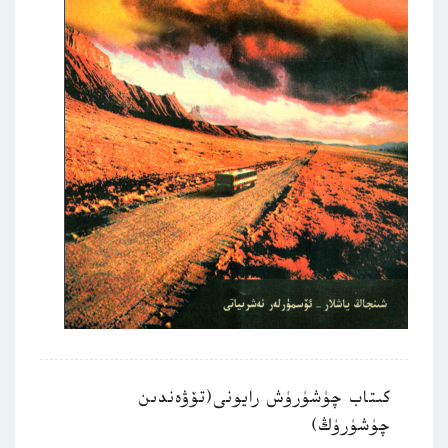
كىتاب چۈشۈرۈش رايونى(تۆۋەندىن
چۈشۈرۈڭ)