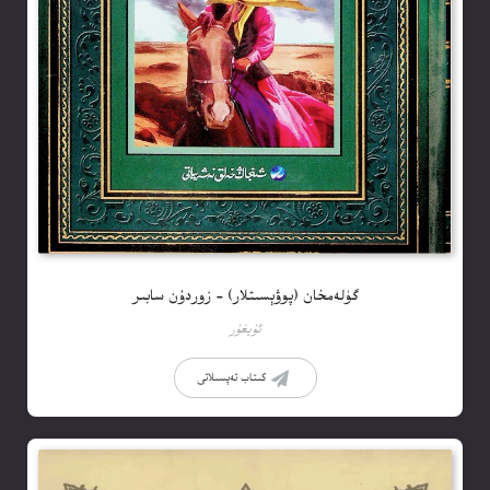
گۈلەمخان (پوۋېسىتلار) – زوردۇن سابىر
ئۇيغۇر
كىتاب تەپسىلاتى