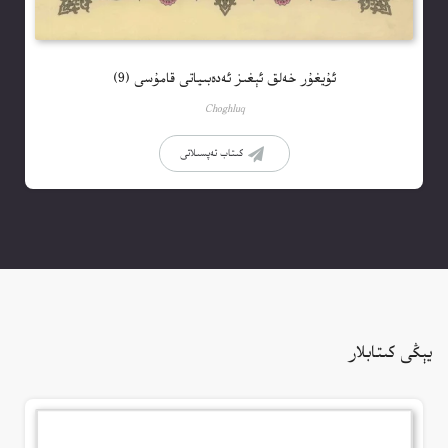
ئۇيغۇر خەلق ئېغىز ئەدەبىياتى قامۇسى (9)
Choghluq
كىتاب تەپسىلاتى
يېڭى كىتابلار