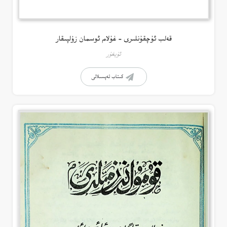
قەلب ئۇچقۇنلىرى – غۇلام ئوسمان زۇلپىقار
ئۇيغۇر
كىتاب تەپسىلاتى