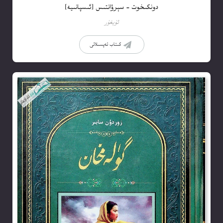
دونكىخوت – سېرۋانتىس [ئىسپانىيە]
ئۇيغۇر
كىتاب تەپسىلاتى