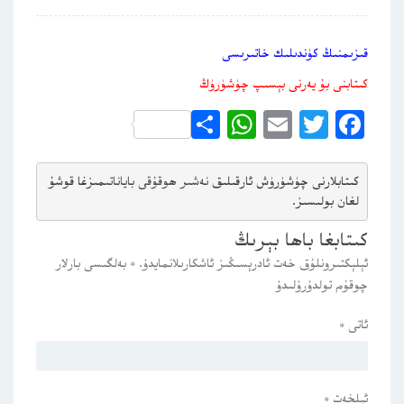
قىزىمنىڭ كۈندىلىك خاتىرىسى
كىتابنى بۇ يەرنى بېسىپ چۈشۈرۈڭ
WhatsApp
Share
Email
Twitter
Facebook
كىتابلارنى چۈشۈرۈش ئارقىلىق 
نەشىر ھوقۇقى باياناتى
مىزغا قوشۇ
لغان بولىسىز.
كىتابغا باھا بېرىڭ
ئېلېكتىرونلۇق خەت ئادرېسىڭىز ئاشكارىلانمايدۇ.
*
بەلگىسى بارلار
چوقۇم تولدۇرۇلىدۇ
ئاتى
*
ئېلخەت
*