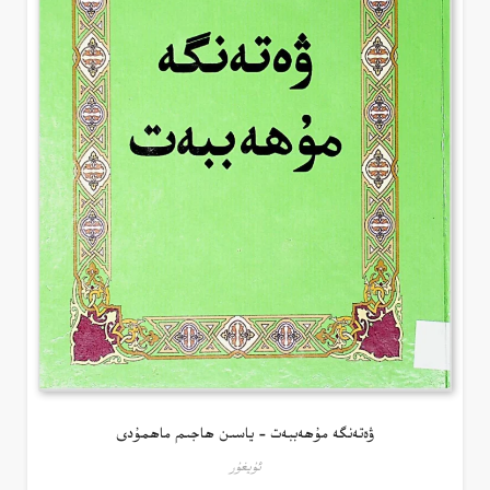
ۋەتەنگە مۇھەببەت – ياسىن ھاجىم ماھمۇدى
ئۇيغۇر