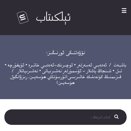
☰
نۆۋەتتىكى ئورنىڭىز:
باشبەت
/
ئەدەبىي ئەسەرلەر
•
ئوچىرىك-ئەدەبىي خاتىرە
•
ئۇيغۇرچە
•
تىل
•
شىنجاڭ ياشلار - ئۆسمۈرلەر نەشىرىياتى
•
نەشىرىياتلار
/
قىزىمنىڭ كۈندىلىك خاتىرىسى(تۇرسۇنئاي ھۈسەيىن، رىزۋانگۈل
ھۈسەيىن)