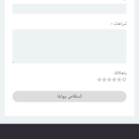
ئىزاھات
*
باھالاڭ: