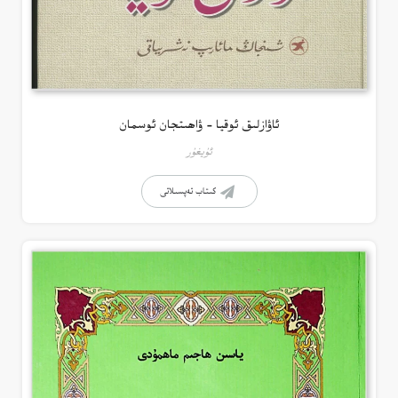
ئاۋازلىق ئوقيا – ۋاھىتجان ئوسمان
ئۇيغۇر
كىتاب تەپسىلاتى