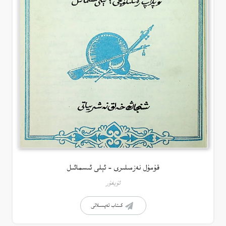
قۇمۇل نەزمىلىرى – ئېلى ئىسمائىل
ئۇيغۇر
كىتاب تەپسىلاتى