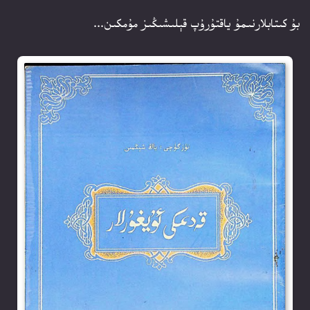
بۇ كىتابلارنىمۇ ياقتۇرۇپ قېلىشىڭىز مۇمكىن...