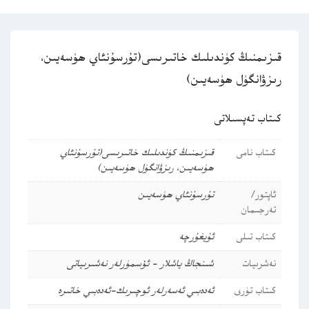
قىزىمنىڭ كۈندىلىك خاتىرىسى(تۇرسۇنئاي ھۈسەيىن،
رىزۋانگۈل ھۈسەيىن)
كىتاب تەپسىلاتى
كىتاب نامى
قىزىمنىڭ كۈندىلىك خاتىرىسى(تۇرسۇنئاي
ھۈسەيىن، رىزۋانگۈل ھۈسەيىن)
ئاپتور/
تۇرسۇنئاي ھۈسەيىن
تەرجىمان
كىتاب تىلى
ئۇيغۇرچە
نەشرىيات
شىنجاڭ ياشلار - ئۆسمۈرلەر نەشىرىياتى
كىتاب تۈرى
ئەدەبىي ئەسەرلەر
ئوچىرىك-ئەدەبىي خاتىرە