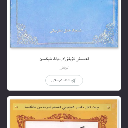
قەدىمكى ئۇيغۇرلار-ياڭ شېڭمىن
ئۇيغۇر
كىتاب تەپسىلاتى