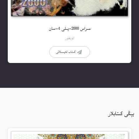
مىراس 2000-يىلى 4-سان
ئۇيغۇر
كىتاب تەپسىلاتى
يېڭى كىتابلار