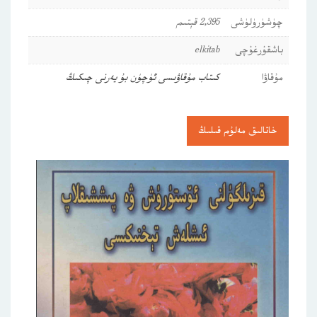
چۈشۈرۈلۈشى
2,395 قېتىم
باشقۇرغۇچى
elkitab
مۇقاۋا
كىتاب مۇقاۋىسى ئۈچۈن بۇ يەرنى چىكىڭ
خاتالىق مەلۇم قىلىڭ