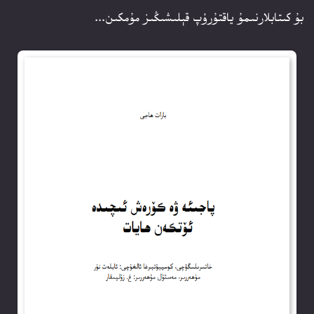
بۇ كىتابلارنىمۇ ياقتۇرۇپ قېلىشىڭىز مۇمكىن...