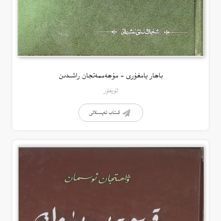
باھار يامغۇرى – مۇھەممەتجان راشىدىن
ئۇيغۇر
كىتاب تەپسىلاتى