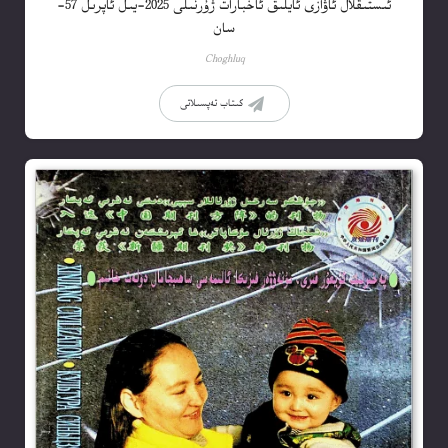
ئىستىقلال ئاۋازى ئايلىق ئاخبارات ژۇرنىلى 2025-يىل ئاپرىل 57-
سان
Choghluq
كىتاب تەپسىلاتى