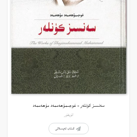
سەنسىز كۈنلەر – غوجىمۇھەممەد مۇھەممەد
ئۇيغۇر
كىتاب تەپسىلاتى