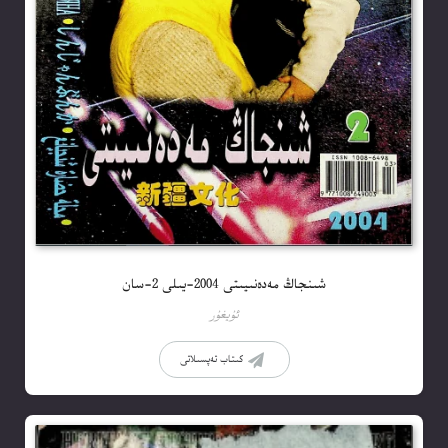
شىنجاڭ مەدەنىيىتى 2004-يىلى 2-سان
ئۇيغۇر
كىتاب تەپسىلاتى