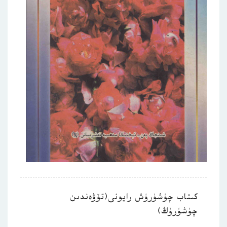
كىتاب چۈشۈرۈش رايونى(تۆۋەندىن
چۈشۈرۈڭ)