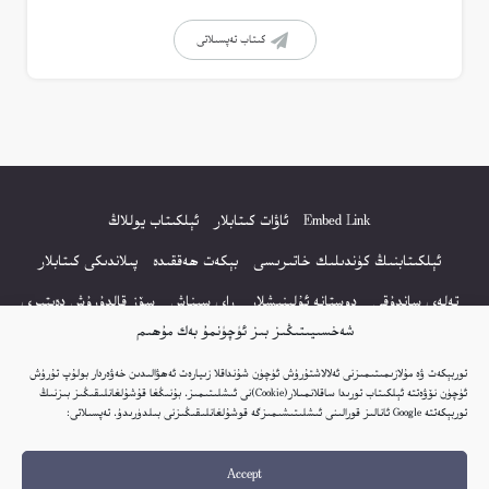
كىتاب تەپسىلاتى
Embed Link
ئاۋات كىتابلار
ئېلكىتاب يوللاڭ
ئېلكىتابنىڭ كۈندىلىك خاتىرىسى
بېكەت ھەققىدە
پىلاندىكى كىتابلار
تەلەي ساندۇقى
دوستانە ئۇلىنىشلار
راي سىناش
سۆز قالدۇرۇش دەپتىرى
شەخسىيىتىڭىز بىز ئۈچۈنمۇ بەك مۇھىم
كۆپ سورالغان سۇئاللار
كىتاب تىزىملىكى
مەخپىيەتلىك باياناتى
توربېكەت ۋە مۇلازىمىتىمىزنى ئەلالاشتۇرۇش ئۈچۈن شۇنداقلا زىيارەت ئەھۋالىدىن خەۋەردار بولۇپ تۇرۇش
نەشىر ھوقۇقى باياناتى
ئۈچۈن نۆۋەتتە ئېلكىتاب تورىدا ساقلانمىلار(Cookie)نى ئىشلىتىمىز. بۇنىڭغا قۇشۇلغانلىقىڭىز بىزنىڭ
توربېكەتتە Google ئانالىز قورالىنى ئىشلىتىشىمىزگە قوشۇلغانلىقىڭىزنى بىلدۈرىدۇ. تەپسىلاتى:
© 2017-2026 تور بېكەتنىڭ بارلىق ھوقۇقى ئېلكىتاب تورى غا مەنسۇپ.
Accept