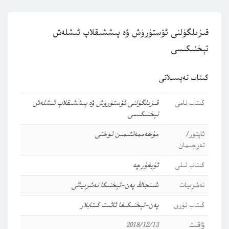
قىزىلگۈلنى ئۆستۈرۈش ۋە پىششىقلاپ ئىشلەش
تېخنىكىسى
كىتاب تەپسىلاتى
كىتاب نامى
قىزىلگۈلنى ئۆستۈرۈش ۋە پىششىقلاپ ئىشلەش
تېخنىكىسى
ئاپتور/
مۇھەممەتئىمىن توختى
تەرجىمان
كىتاب تىلى
ئۇيغۇرچە
نەشرىيات
شىنجاڭ پەن-تېخنىكا نەشرىياتى
كىتاب تۈرى
پەن-تېخنىكىغا ئائىت كىتابلار
ۋاقىت
2018/12/13