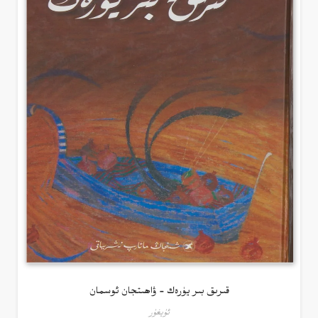
قىرىق بىر يۈرەك – ۋاھىتجان ئوسمان
ئۇيغۇر