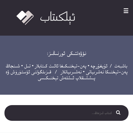
☰
نۆۋەتتىكى ئورنىڭىز:
باشبەت
/
ئۇيغۇرچە
•
پەن-تېخنىكىغا ئائىت كىتابلار
•
تىل
•
شىنجاڭ
پەن-تېخنىكا نەشرىياتى
•
نەشىرىياتلار
/ قىزىلگۈلنى ئۆستۈرۈش ۋە
پىششىقلاپ ئىشلەش تېخنىكىسى