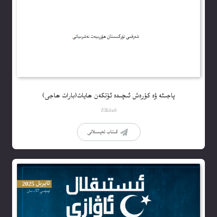
پاجىئە ۋە كۆرەش ئىچىدە ئۆتكەن ھايات(بارات ھاجى)
Elkitab
كىتاب تەپسىلاتى