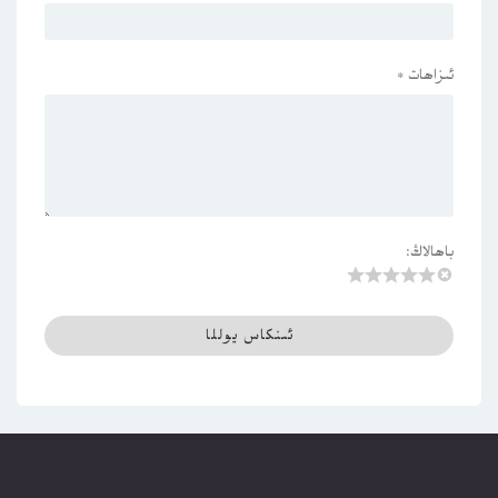
ئىزاھات
*
باھالاڭ: