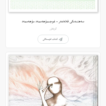
سەھنىدىكى قەلەندەر – غوجىمۇھەممەد مۇھەممەد
ئۇيغۇر
كىتاب تەپسىلاتى