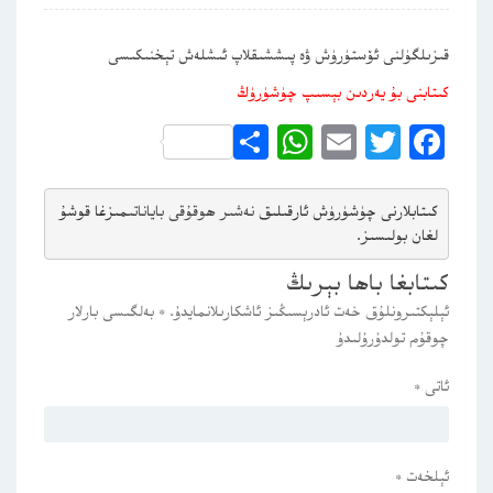
قىزىلگۈلنى ئۆستۈرۈش ۋە پىششىقلاپ ئىشلەش تېخنىكىسى
كىتابنى بۇ يەردىن بېسىپ چۈشۈرۈڭ
WhatsApp
Share
Email
Twitter
Facebook
كىتابلارنى چۈشۈرۈش ئارقىلىق 
نەشىر ھوقۇقى باياناتى
مىزغا قوشۇ
لغان بولىسىز.
كىتابغا باھا بېرىڭ
ئېلېكتىرونلۇق خەت ئادرېسىڭىز ئاشكارىلانمايدۇ.
*
بەلگىسى بارلار
چوقۇم تولدۇرۇلىدۇ
ئاتى
*
ئېلخەت
*