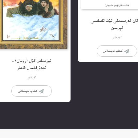
ئان كەرىمدىكى تۆت ئاساسىي
تېرمىن
ئۇيغۇر
كىتاب تەپسىلاتى
توزىماس گۈل (رومان) –
ئابدۇراخمان قاھار
ئۇيغۇر
كىتاب تەپسىلاتى