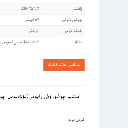
ۋاقىت
2026/02/13
چۈشۈرۈلۈشى
95 قېتىم
باشقۇرغۇچى
ئۇيغۇر
مۇقاۋا
كىتاب مۇقاۋىسى ئۈچۈن ب
خاتالىق مەلۇم قىلىڭ
كىتاب چۈشۈرۈش رايونى(تۆۋەندىن چۈ
قىزىل بۆك