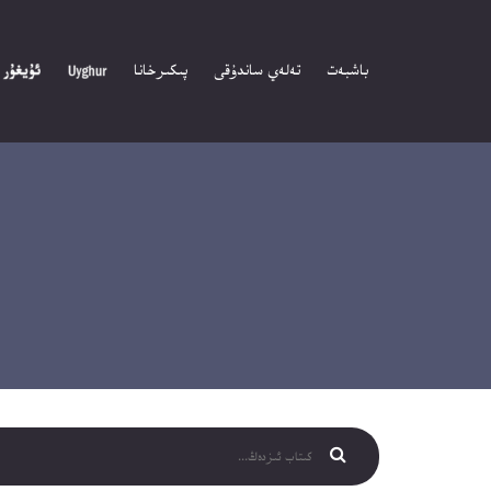
باشبەت
تەلەي ساندۇقى
پىكىرخانا