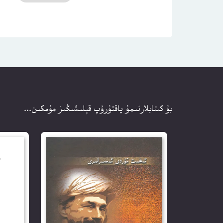
بۇ كىتابلارنىمۇ ياقتۇرۇپ قېلىشىڭىز مۇمكىن...