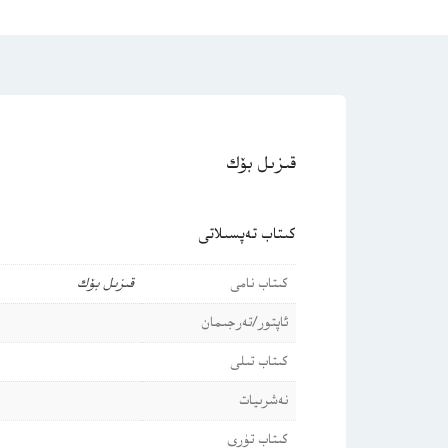
قىزىل بۆك
كىتاب تەپسىلاتى
كىتاب نامى
قىزىل بۆك
ئاپتور/تەرجىمان
كىتاب تىلى
نەشرىيات
كىتاب تۈرى