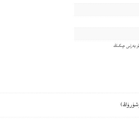
ۇ يەرنى چىكىڭ
شۈرۈڭ)