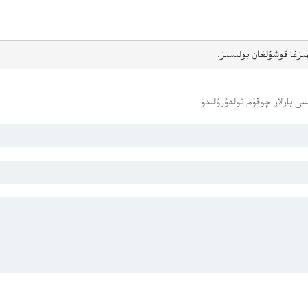
ىزغا قوشۇلغان بولىسىز.
ى بارلار چوقۇم تولدۇرۇلىدۇ