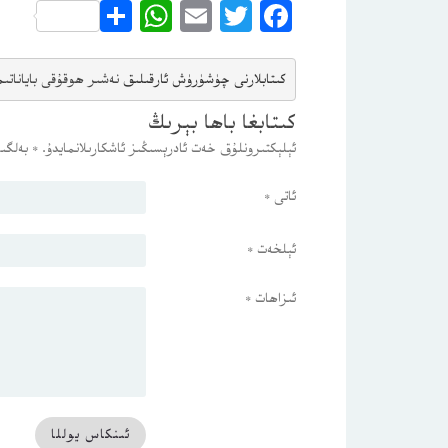
WhatsApp
Share
Email
Twitter
Facebook
كىتابلارنى چۈشۈرۈش ئارقىلىق 
نەشىر ھوقۇقى باياناتى
م
كىتابغا باھا بېرىڭ
ئېلېكتىرونلۇق خەت ئادرېسىڭىز ئاشكارىلانمايدۇ.
*
بەلگىس
ئاتى
*
ئېلخەت
*
ئىزاھات
*