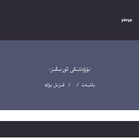
نۆۋەتتىكى ئورنىڭىز:
باشبەت
/ / قىزىل بۆك