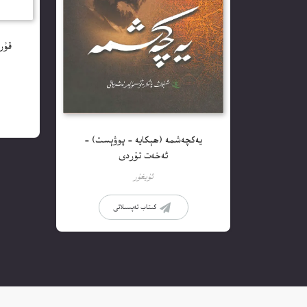
قۇر
يەكچەشمە (ھېكايە – پوۋېست) –
ئەخەت تۇردى
ئۇيغۇر
كىتاب تەپسىلاتى