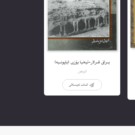
يىراق قىرلار-تيەنيا يۇزى (ياپونىيە)
ئۇيغۇر
كىتاب تەپسىلاتى