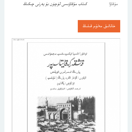
مۇقاۋا
كىتاب مۇقاۋىسى ئۈچۈن بۇ يەرنى چىكىڭ
خاتالىق مەلۇم قىلىڭ