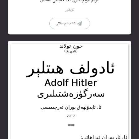
تارىم غۇنچىلىرى 1985-يىلى 3-سان
ئۇيغۇر
كىتاب تەپسىلاتى