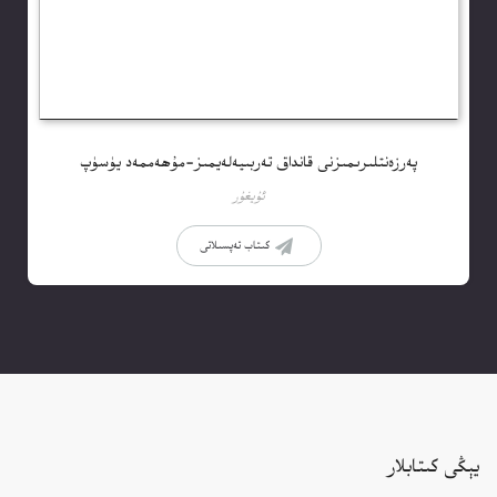
پەرزەنتلىرىمىزنى قانداق تەربىيەلەيمىز-مۇھەممەد يۈسۈپ
ئۇيغۇر
كىتاب تەپسىلاتى
يېڭى كىتابلار