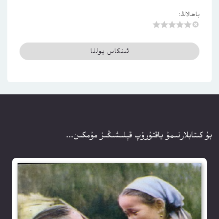
باھالاڭ:
بۇ كىتابلارنىمۇ ياقتۇرۇپ قېلىشىڭىز مۇمكىن...