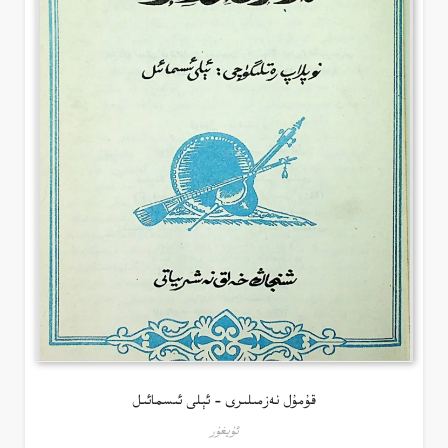
قۇمۇل نەزمىلىرى – ئېلى ئىسمائىل
ئۇيغۇر