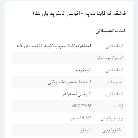
قەشقەرگە قايتا سەپەر-(گۇننار ئالفرېد ياررىڭ)
كىتاب تەپسىلاتى
كىتاب نامى
قەشقەرگە قايتا سەپەر-(گۇننار ئالفرېد ياررىڭ)
ئاپتور/تەرجىمان
كىتاب تىلى
ئۇيغۇرچە
نەشرىيات
شىنجاڭ خەلق نەشىرىياتى
كىتاب تۈرى
تارىخىي ئەسەرلەر
ۋاقىت
2017/09/16
چۈشۈرۈلۈشى
5,121 قېتىم
باشقۇرغۇچى
ئۇيغۇر