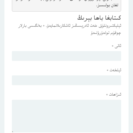
لغان بولىسىز.
كىتابغا باھا بېرىڭ
ئېلېكتىرونلۇق خەت ئادرېسىڭىز ئاشكارىلانمايدۇ.
*
بەلگىسى بارلار
چوقۇم تولدۇرۇلىدۇ
ئاتى
*
ئېلخەت
*
ئىزاھات
*