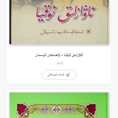
ئاۋازلىق ئوقيا – ۋاھىتجان ئوسمان
ئۇيغۇر
كىتاب تەپسىلاتى