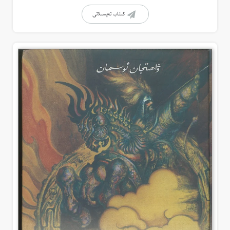
كىتاب تەپسىلاتى