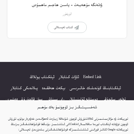
ۋەتەنگە مۇھەببەت – ياسىن ھاجىم ماھمۇدى
ئۇيغۇر
كىتاب تەپسىلاتى
Embed Link
ئاۋات كىتابلار
ئېلكىتاب يوللاڭ
ئېلكىتابنىڭ كۈندىلىك خاتىرىسى
بېكەت ھەققىدە
پىلاندىكى كىتابلار
تەلەي ساندۇقى
دوستانە ئۇلىنىشلار
راي سىناش
سۆز قالدۇرۇش دەپتىرى
شەخسىيىتىڭىز بىز ئۈچۈنمۇ بەك مۇھىم
كۆپ سورالغان سۇئاللار
كىتاب تىزىملىكى
مەخپىيەتلىك باياناتى
توربېكەت ۋە مۇلازىمىتىمىزنى ئەلالاشتۇرۇش ئۈچۈن شۇنداقلا زىيارەت ئەھۋالىدىن خەۋەردار بولۇپ تۇرۇش
نەشىر ھوقۇقى باياناتى
ئۈچۈن نۆۋەتتە ئېلكىتاب تورىدا ساقلانمىلار(Cookie)نى ئىشلىتىمىز. بۇنىڭغا قۇشۇلغانلىقىڭىز بىزنىڭ
توربېكەتتە Google ئانالىز قورالىنى ئىشلىتىشىمىزگە قوشۇلغانلىقىڭىزنى بىلدۈرىدۇ. تەپسىلاتى: