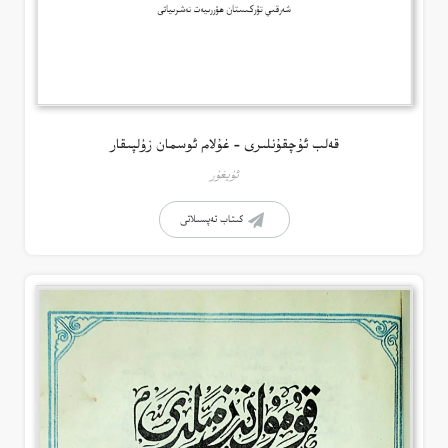
قەلب ئۇچقۇنلىرى – غۇلام ئوسمان زۇلپىقار
ئۇيغۇر
كىتاب تەپسىلاتى