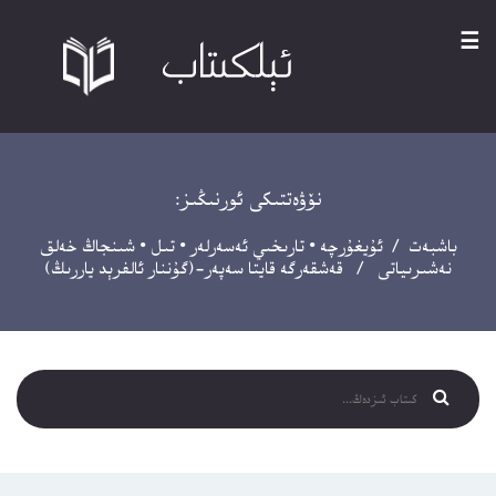
☰
نۆۋەتتىكى ئورنىڭىز:
باشبەت
/
ئۇيغۇرچە
•
تارىخىي ئەسەرلەر
•
تىل
•
شىنجاڭ خەلق
نەشىرىياتى
/ قەشقەرگە قايتا سەپەر-(گۇننار ئالفرېد ياررىڭ)