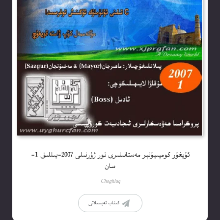
ئۇيغۇر كومپىيۇتېر مەستانىلىرى تور ژۇرنىلى 2007-يىللىق 1-
سان
Choghluq
كىتاب تەپسىلاتى