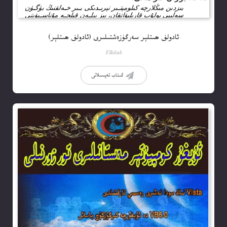
ئادولف ھىتلېر سەرگۈزەشتىلىرى (ئادولف ھىتلېر)
Elkitab
كىتاب تەپسىلاتى