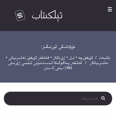
☰
نۆۋەتتىكى ئورنىڭىز:
باشبەت
/
ئۇيغۇرچە
•
تىل
•
ژۇرناللار
•
قەشقەر ئۇيغۇر نەشىرىياتى
•
نەشىرىياتلار
/ قەشقەر پىداگوگىكا ئىنىستىتوتى ئىلمىي ژۇرنىلى
1984-يىلى 2-سان