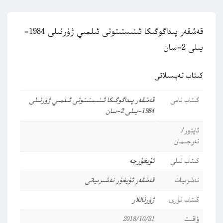
قەشقەر پىداگوگىكا ئىنىستىتوتى ئىلمىي ژۇرنىلى 1984-
يىلى 2-سان
كىتاب تەپسىلاتى
كىتاب نامى
قەشقەر پىداگوگىكا ئىنىستىتوتى ئىلمىي ژۇرنىلى
1984-يىلى 2-سان
ئاپتور/
تەرجىمان
كىتاب تىلى
ئۇيغۇرچە
نەشرىيات
قەشقەر ئۇيغۇر نەشىرىياتى
كىتاب تۈرى
ژۇرناللار
ۋاقىت
2018/10/31