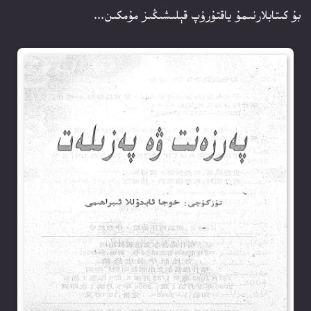
بۇ كىتابلارنىمۇ ياقتۇرۇپ قېلىشىڭىز مۇمكىن...