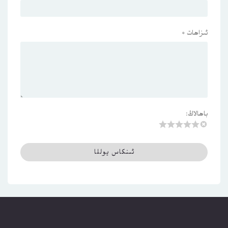
ئىزاھات
*
باھالاڭ: