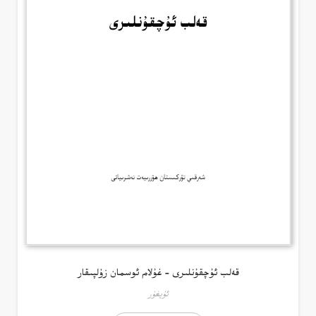
قەلب ئۇچقۇنلىرى – غۇلام ئوسمان زۇلپىقار
ئۇيغۇر