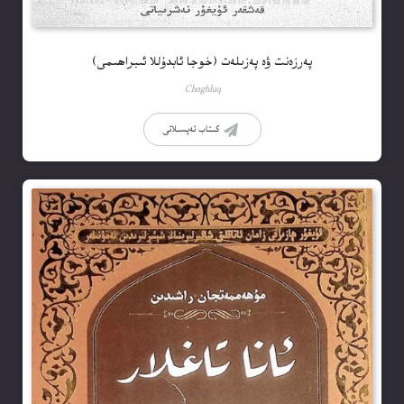
پەرزەنت ۋە پەزىلەت (خوجا ئابدۇللا ئىبراھىمى)
Choghluq
كىتاب تەپسىلاتى