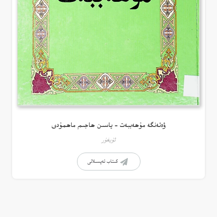
ۋەتەنگە مۇھەببەت – ياسىن ھاجىم ماھمۇدى
ئۇيغۇر
كىتاب تەپسىلاتى