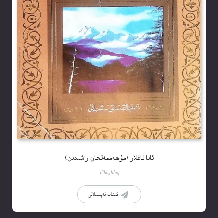
ئانا تاغلار (مۇھەممەتجان راشىدىن)
Choghluq
كىتاب تەپسىلاتى