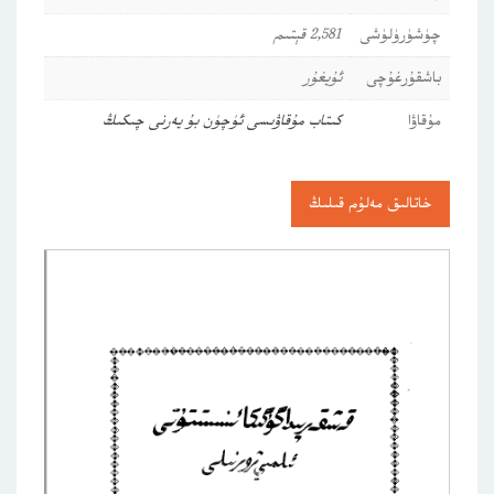
چۈشۈرۈلۈشى
2,581 قېتىم
باشقۇرغۇچى
ئۇيغۇر
مۇقاۋا
كىتاب مۇقاۋىسى ئۈچۈن بۇ يەرنى چىكىڭ
خاتالىق مەلۇم قىلىڭ