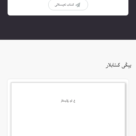
كىتاب تەپسىلاتى
يېڭى كىتابلار