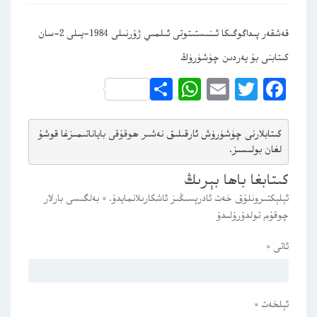
قەشقەر پىداگوگىكا ئىنىستىتوتى ئىلمىي ژۇرنىلى 1984-يىلى 2-سان
كىتابنى بۇ يەردىن چۈشۈرۈڭ
WhatsApp
Share
Email
Twitter
Facebook
كىتابلارنى چۈشۈرۈش ئارقىلىق 
نەشىر ھوقۇقى باياناتى
مىزغا قوشۇ
لغان بولىسىز.
كىتابغا باھا بېرىڭ
ئېلېكتىرونلۇق خەت ئادرېسىڭىز ئاشكارىلانمايدۇ.
*
بەلگىسى بارلار
چوقۇم تولدۇرۇلىدۇ
ئاتى
*
ئېلخەت
*