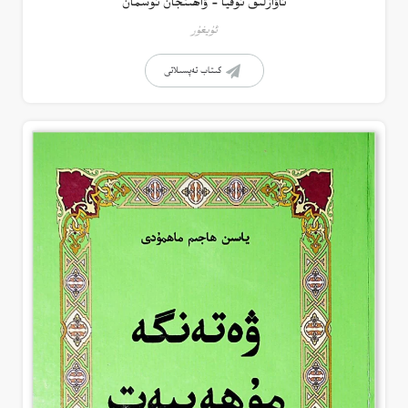
ئاۋازلىق ئوقيا – ۋاھىتجان ئوسمان
ئۇيغۇر
كىتاب تەپسىلاتى