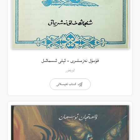
قۇمۇل نەزمىلىرى – ئېلى ئىسمائىل
ئۇيغۇر
كىتاب تەپسىلاتى