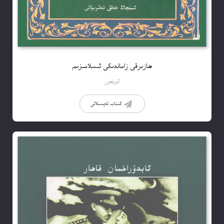
ھازىرقى زاماندىكى ئىسلامىزىم
ئۇيغۇر
كىتاب تەپسىلاتى