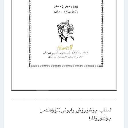
كىتاب چۈشۈرۈش رايونى(تۆۋەندىن
چۈشۈرۈڭ)