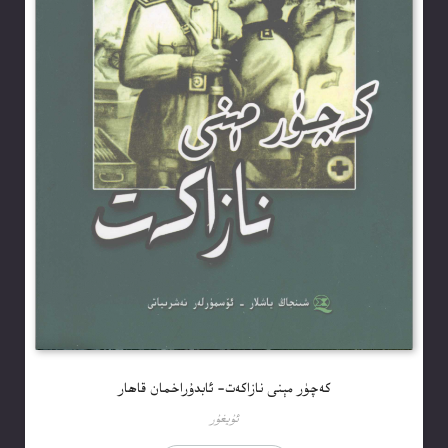
كەچۈر مېنى نازاكەت- ئابدۇراخمان قاھار
ئۇيغۇر