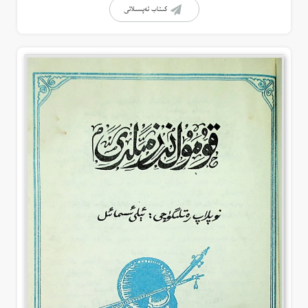
كىتاب تەپسىلاتى