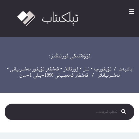
☰
نۆۋەتتىكى ئورنىڭىز:
باشبەت
/
ئۇيغۇرچە
•
تىل
•
ژۇرناللار
•
قەشقەر ئۇيغۇر نەشىرىياتى
•
نەشىرىياتلار
/ قەشقەر ئەدەبىياتى 1990-يىلى 1-سان