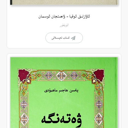
ئاۋازلىق ئوقيا – ۋاھىتجان ئوسمان
ئۇيغۇر
كىتاب تەپسىلاتى