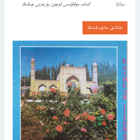
مۇقاۋا
كىتاب مۇقاۋىسى ئۈچۈن بۇ يەرنى چىكىڭ
خاتالىق مەلۇم قىلىڭ