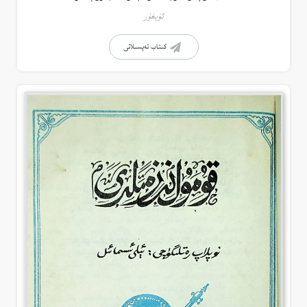
ئۇيغۇر
كىتاب تەپسىلاتى