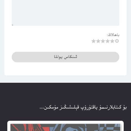
باھالاڭ:
بۇ كىتابلارنىمۇ ياقتۇرۇپ قېلىشىڭىز مۇمكىن...