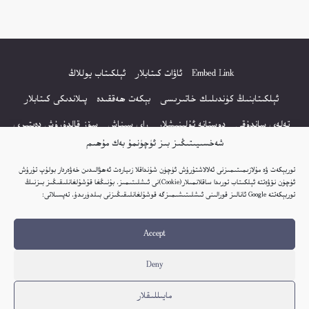
Embed Link
ئاۋات كىتابلار
ئېلكىتاب يوللاڭ
ئېلكىتابنىڭ كۈندىلىك خاتىرىسى
بېكەت ھەققىدە
پىلاندىكى كىتابلار
تەلەي ساندۇقى
دوستانە ئۇلىنىشلار
راي سىناش
سۆز قالدۇرۇش دەپتىرى
شەخسىيىتىڭىز بىز ئۈچۈنمۇ بەك مۇھىم
كۆپ سورالغان سۇئاللار
كىتاب تىزىملىكى
مەخپىيەتلىك باياناتى
توربېكەت ۋە مۇلازىمىتىمىزنى ئەلالاشتۇرۇش ئۈچۈن شۇنداقلا زىيارەت ئەھۋالىدىن خەۋەردار بولۇپ تۇرۇش
نەشىر ھوقۇقى باياناتى
ئۈچۈن نۆۋەتتە ئېلكىتاب تورىدا ساقلانمىلار(Cookie)نى ئىشلىتىمىز. بۇنىڭغا قۇشۇلغانلىقىڭىز بىزنىڭ
توربېكەتتە Google ئانالىز قورالىنى ئىشلىتىشىمىزگە قوشۇلغانلىقىڭىزنى بىلدۈرىدۇ. تەپسىلاتى:
© 2017-2026 تور بېكەتنىڭ بارلىق ھوقۇقى ئېلكىتاب تورى غا مەنسۇپ.
Accept
تور بېكەت ھەققىدە تەكلىپ - پىكىر بولسا، تۆۋەندىكى ئېلخەت ئارقىلىق بېكەت
باشلىقى بىلەن بىۋاستە ئالاقە قىلىڭ: elkitabtori@gmail.com
Deny
ھەر كۈنى يېڭى كىتابلار قوشۇلىۋاتىدۇ...
مايىللىقلار