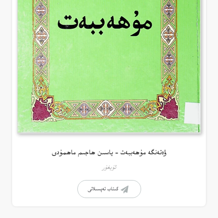
ۋەتەنگە مۇھەببەت – ياسىن ھاجىم ماھمۇدى
ئۇيغۇر
كىتاب تەپسىلاتى