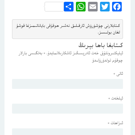
WhatsApp
Share
Email
Twitter
Facebook
كىتابلارنى چۈشۈرۈش ئارقىلىق 
نەشىر ھوقۇقى باياناتى
مىزغا قوشۇ
لغان بولىسىز.
كىتابغا باھا بېرىڭ
ئېلېكتىرونلۇق خەت ئادرېسىڭىز ئاشكارىلانمايدۇ.
*
بەلگىسى بارلار
چوقۇم تولدۇرۇلىدۇ
ئاتى
*
ئېلخەت
*
ئىزاھات
*