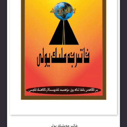
خاتىرجەملىك يولى