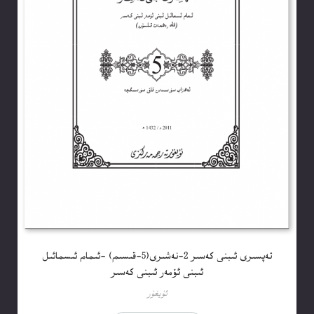
تەپسىرى ئىبنى كەسىر 2-نەشىرى(5-قىسىم) -ئىمام ئىسمائىل
ئىبنى ئۆمەر ئىبنى كەسىر
ئۇيغۇر