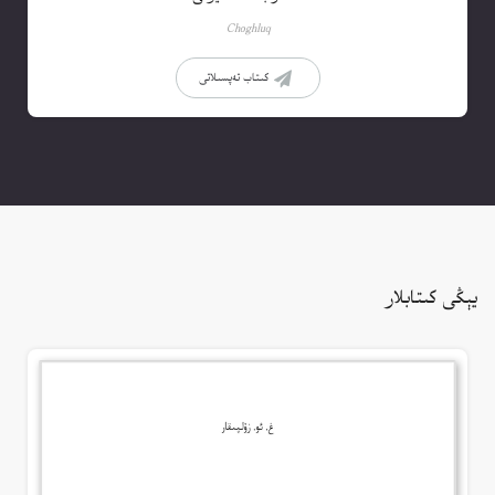
Choghluq
كىتاب تەپسىلاتى
يېڭى كىتابلار