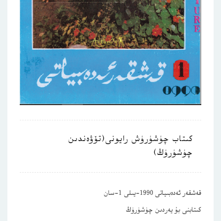
كىتاب چۈشۈرۈش رايونى(تۆۋەندىن
چۈشۈرۈڭ)
قەشقەر ئەدەبىياتى 1990-يىلى 1-سان
كىتابنى بۇ يەردىن چۈشۈرۈڭ