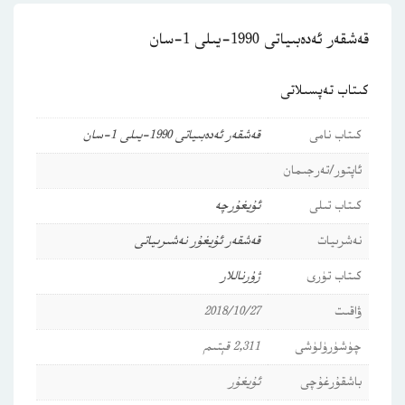
قەشقەر ئەدەبىياتى 1990-يىلى 1-سان
كىتاب تەپسىلاتى
كىتاب نامى
قەشقەر ئەدەبىياتى 1990-يىلى 1-سان
ئاپتور/تەرجىمان
كىتاب تىلى
ئۇيغۇرچە
نەشرىيات
قەشقەر ئۇيغۇر نەشىرىياتى
كىتاب تۈرى
ژۇرناللار
ۋاقىت
2018/10/27
چۈشۈرۈلۈشى
2,311 قېتىم
باشقۇرغۇچى
ئۇيغۇر