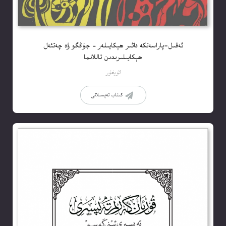
ئەقىل-پاراسەتكە دائىر ھېكايىلەر – جۇڭگو ۋە چەتئەل
ھېكايىلىرىدىن تاللانما
ئۇيغۇر
كىتاب تەپسىلاتى