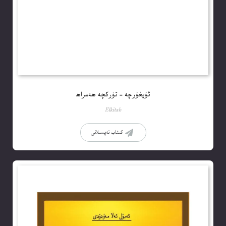
ئۇيغۇرچە – تۈركچە ھەمراھ
Elkitab
كىتاب تەپسىلاتى