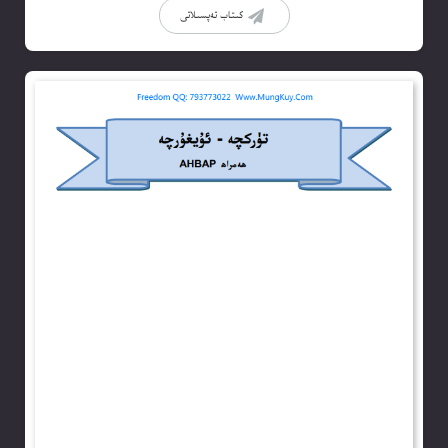
كىتاب تەپسىلاتى