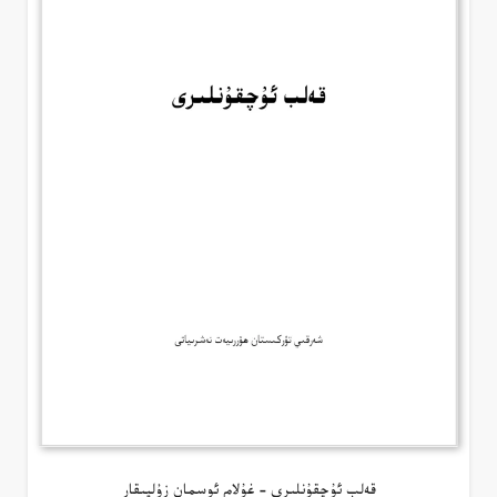
قەلب ئۇچقۇنلىرى – غۇلام ئوسمان زۇلپىقار