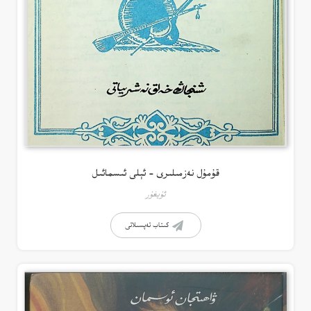
قۇمۇل نەزمىلىرى – ئېلى ئىسمائىل
ئۇيغۇر
كىتاب تەپسىلاتى