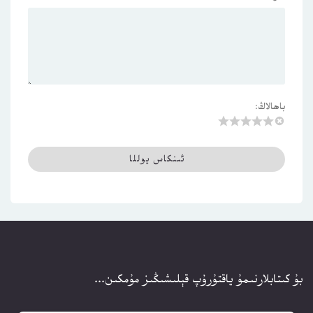
باھالاڭ:
بۇ كىتابلارنىمۇ ياقتۇرۇپ قېلىشىڭىز مۇمكىن...