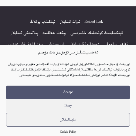
Embed Link
ئاۋات كىتابلار
ئېلكىتاب يوللاڭ
ئېلكىتابنىڭ كۈندىلىك خاتىرىسى
بېكەت ھەققىدە
پىلاندىكى كىتابلار
تەلەي ساندۇقى
دوستانە ئۇلىنىشلار
راي سىناش
سۆز قالدۇرۇش دەپتىرى
شەخسىيىتىڭىز بىز ئۈچۈنمۇ بەك مۇھىم
كۆپ سورالغان سۇئاللار
كىتاب تىزىملىكى
مەخپىيەتلىك باياناتى
توربېكەت ۋە مۇلازىمىتىمىزنى ئەلالاشتۇرۇش ئۈچۈن شۇنداقلا زىيارەت ئەھۋالىدىن خەۋەردار بولۇپ تۇرۇش
نەشىر ھوقۇقى باياناتى
ئۈچۈن نۆۋەتتە ئېلكىتاب تورىدا ساقلانمىلار(Cookie)نى ئىشلىتىمىز. بۇنىڭغا قۇشۇلغانلىقىڭىز بىزنىڭ
توربېكەتتە Google ئانالىز قورالىنى ئىشلىتىشىمىزگە قوشۇلغانلىقىڭىزنى بىلدۈرىدۇ. تەپسىلاتى:
© 2017-2026 تور بېكەتنىڭ بارلىق ھوقۇقى ئېلكىتاب تورى غا مەنسۇپ.
Accept
تور بېكەت ھەققىدە تەكلىپ - پىكىر بولسا، تۆۋەندىكى ئېلخەت ئارقىلىق بېكەت
باشلىقى بىلەن بىۋاستە ئالاقە قىلىڭ: elkitabtori@gmail.com
Deny
ھەر كۈنى يېڭى كىتابلار قوشۇلىۋاتىدۇ...
مايىللىقلار
Cookie Policy