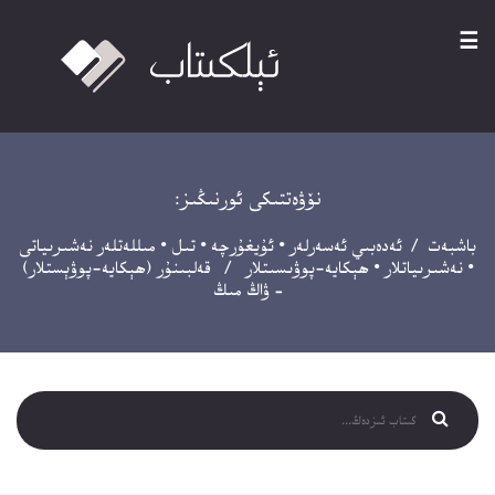
☰
نۆۋەتتىكى ئورنىڭىز:
باشبەت
/
ئەدەبىي ئەسەرلەر
•
ئۇيغۇرچە
•
تىل
•
مىللەتلەر نەشىرىياتى
•
نەشىرىياتلار
•
ھېكايە-پوۋىسىتلار
/ قەلبىنۇر (ھېكايە-پوۋېستلار)
– ۋاڭ مىڭ