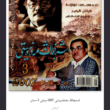
شىنجاڭ مەدەنىيىتى 2007-يىلى 3-سان
ئۇيغۇر