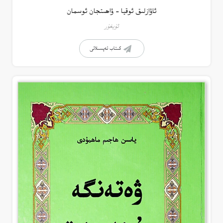
ئاۋازلىق ئوقيا – ۋاھىتجان ئوسمان
ئۇيغۇر
كىتاب تەپسىلاتى