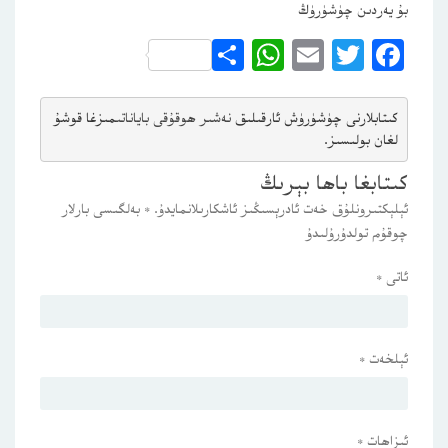
بۇ يەردىن چۈشۈرۈڭ
WhatsApp
Share
Email
Twitter
Facebook
كىتابلارنى چۈشۈرۈش ئارقىلىق 
نەشىر ھوقۇقى باياناتى
مىزغا قوشۇ
لغان بولىسىز.
كىتابغا باھا بېرىڭ
ئېلېكتىرونلۇق خەت ئادرېسىڭىز ئاشكارىلانمايدۇ.
*
بەلگىسى بارلار
چوقۇم تولدۇرۇلىدۇ
ئاتى
*
ئېلخەت
*
ئىزاھات
*