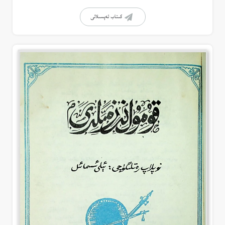
كىتاب تەپسىلاتى