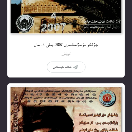
جۇڭگو مۇسۇلمانلىرى 2007-يىلى 4-سان
ئۇيغۇر
كىتاب تەپسىلاتى