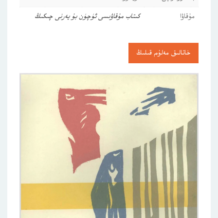
مۇقاۋا
كىتاب مۇقاۋىسى ئۈچۈن بۇ يەرنى چىكىڭ
خاتالىق مەلۇم قىلىڭ