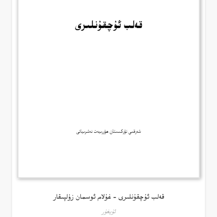
قەلب ئۇچقۇنلىرى – غۇلام ئوسمان زۇلپىقار
ئۇيغۇر