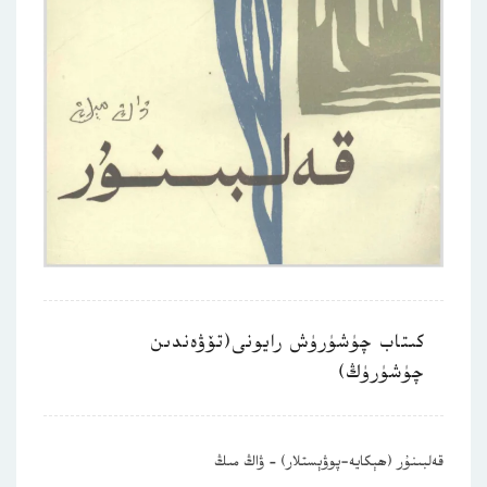
كىتاب چۈشۈرۈش رايونى(تۆۋەندىن
چۈشۈرۈڭ)
قەلبىنۇر (ھېكايە-پوۋېستلار) – ۋاڭ مىڭ