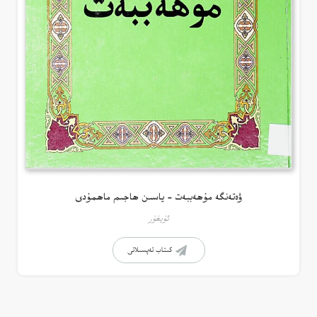
ۋەتەنگە مۇھەببەت – ياسىن ھاجىم ماھمۇدى
ئۇيغۇر
كىتاب تەپسىلاتى