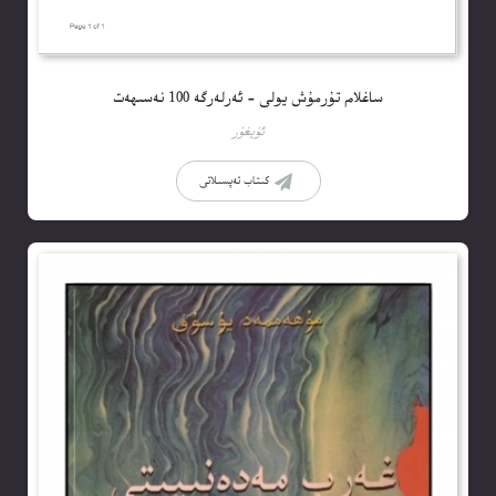
ساغلام تۇرمۇش يولى – ئەرلەرگە 100 نەسىھەت
ئۇيغۇر
كىتاب تەپسىلاتى