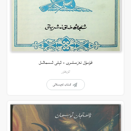
قۇمۇل نەزمىلىرى – ئېلى ئىسمائىل
ئۇيغۇر
كىتاب تەپسىلاتى