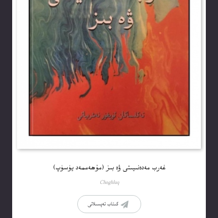
غەرب مەدەنىيىتى ۋە بىز (مۇھەممەد يۈسۈپ)
Choghluq
كىتاب تەپسىلاتى