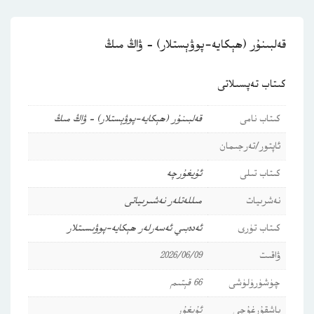
قەلبىنۇر (ھېكايە-پوۋېستلار) – ۋاڭ مىڭ
كىتاب تەپسىلاتى
كىتاب نامى
قەلبىنۇر (ھېكايە-پوۋېستلار) – ۋاڭ مىڭ
ئاپتور/تەرجىمان
كىتاب تىلى
ئۇيغۇرچە
نەشرىيات
مىللەتلەر نەشىرىياتى
كىتاب تۈرى
ئەدەبىي ئەسەرلەر
ھېكايە-پوۋىسىتلار
ۋاقىت
2026/06/09
چۈشۈرۈلۈشى
66 قېتىم
باشقۇرغۇچى
ئۇيغۇر