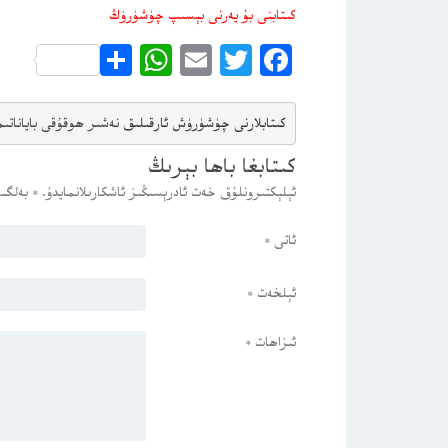
كىتابنى بۇ يەرنى بېسىپ چۈشۈرۈڭ
WhatsApp
Share
Email
Twitter
Facebook
كىتابلارنى چۈشۈرۈش ئارقىلىق 
نەشىر ھوقۇقى باياناتى
م
كىتابغا باھا بېرىڭ
ئېلېكتىرونلۇق خەت ئادرېسىڭىز ئاشكارىلانمايدۇ.
*
بەلگىس
ئاتى
*
ئېلخەت
*
ئىزاھات
*