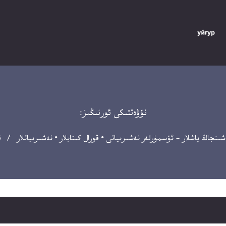
نۆۋەتتىكى ئورنىڭىز:
شىنجاڭ ياشلار - ئۆسمۈرلەر نەشىرىياتى
•
قورال كىتابلار
•
نەشىرىياتلار
/ قەد