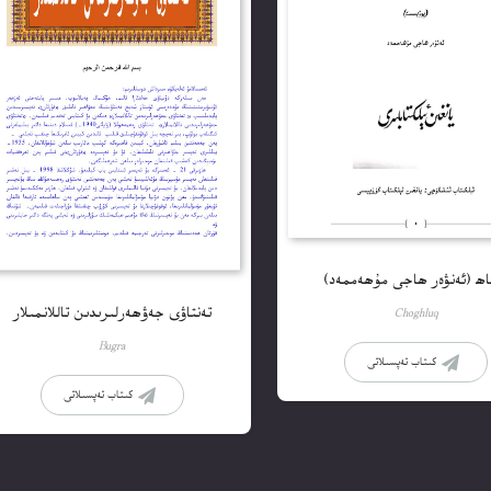
اھ (ئەنۋەر ھاجى مۇھەممەد)
تەنتاۋى جەۋھەرلىرىدىن تاللانمىلار
Choghluq
Bugra
كىتاب تەپسىلاتى
كىتاب تەپسىلاتى