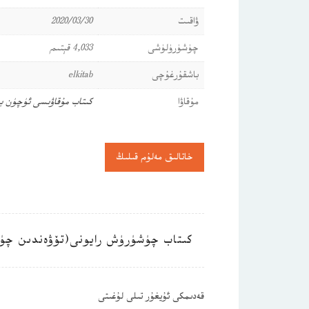
ۋاقىت
2020/03/30
چۈشۈرۈلۈشى
4,033 قېتىم
باشقۇرغۇچى
elkitab
مۇقاۋا
كىتاب مۇقاۋىسى ئۈچۈن ب
خاتالىق مەلۇم قىلىڭ
كىتاب چۈشۈرۈش رايونى(تۆۋەندىن چۈ
قەدىمكى ئۇيغۇر تىلى لۇغىتى