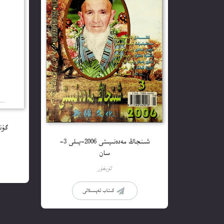
گۇن
شىنجاڭ مەدەنىيىتى 2006-يىلى 3-
سان
ئۇيغۇر
كىتاب تەپسىلاتى