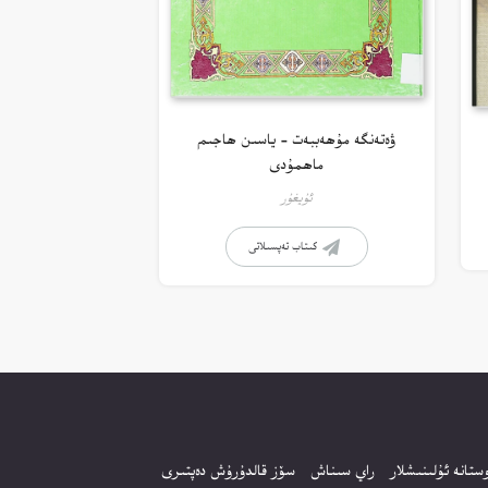
ۋەتەنگە مۇھەببەت – ياسىن ھاجىم
ماھمۇدى
ئۇيغۇر
كىتاب تەپسىلاتى
ستانە ئۇلىنىشلار
راي سىناش
سۆز قالدۇرۇش دەپتىرى