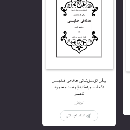
يېڭى ئۇسلۇبتىكى ھەنەفى فىقھىسى
(5-قىسىم)-ئابدۇلھەمىد مەھمۇد
تاھماز
ئۇيغۇر
كىتاب تەپسىلاتى