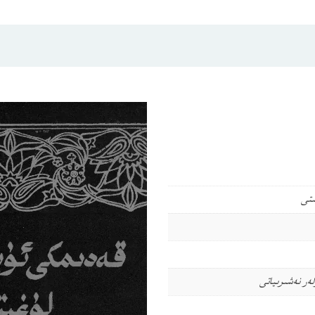
ىتى
ەر نەشىرىياتى