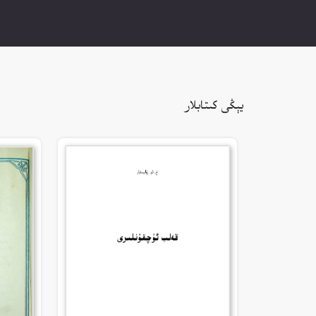
يېڭى كىتابلار