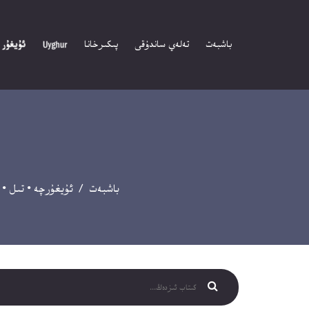
باشبەت
تەلەي ساندۇقى
پىكىرخانا
باشبەت
/
ئۇيغۇرچە
•
تىل
•