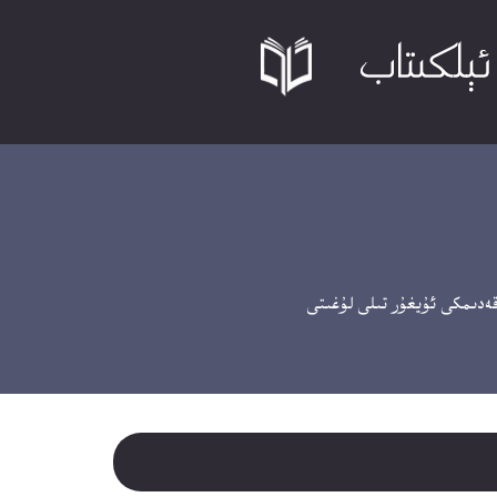
ىمكى ئۇيغۇر تىلى لۇغىتى