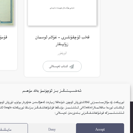
قەلب ئۇچقۇنلىرى – غۇلام ئوسمان
قۇمۇ
زۇلپىقار
ئۇيغۇر
كىتاب تەپسىلاتى
شەخسىيىتىڭىز بىز ئۈچۈنمۇ بەك مۇھىم
توربېكەت ۋە مۇلازىمىتىمىزنى ئەلالاشتۇرۇش ئۈچۈن شۇنداقلا زىيارەت ئەھۋالىدىن خەۋەردار بولۇپ تۇرۇش ئۈچۈ
ئېلكىتاب تورىدا ساقلانمىل
ئىشلىتىشىمىزگە قوشۇلغانلىقىڭىزنى بىلدۈرىدۇ. تەپسىلاتى:
Embed Link
ئاۋات كىتابلار
ئېلكىتاب يوللاڭ
ئېلكىتا
Accept
Deny
مايىللىقل