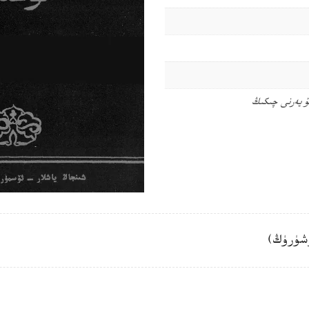
ۇ يەرنى چىكىڭ
شۈرۈڭ)