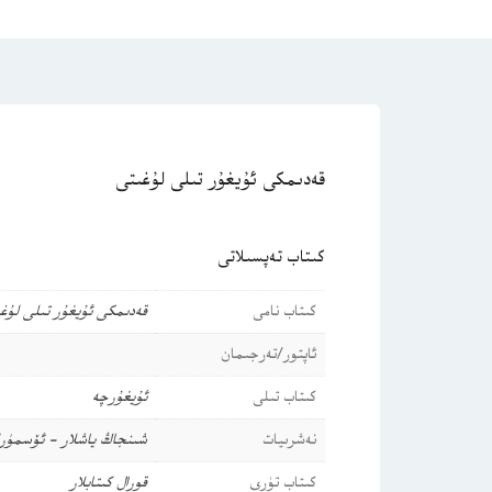
قەدىمكى ئۇيغۇر تىلى لۇغىتى
كىتاب تەپسىلاتى
كىتاب نامى
قەدىمكى ئۇيغۇر تىلى لۇغ
ئاپتور/تەرجىمان
كىتاب تىلى
ئۇيغۇرچە
نەشرىيات
شىنجاڭ ياشلار - ئۆسمۈرل
كىتاب تۈرى
قورال كىتابلار