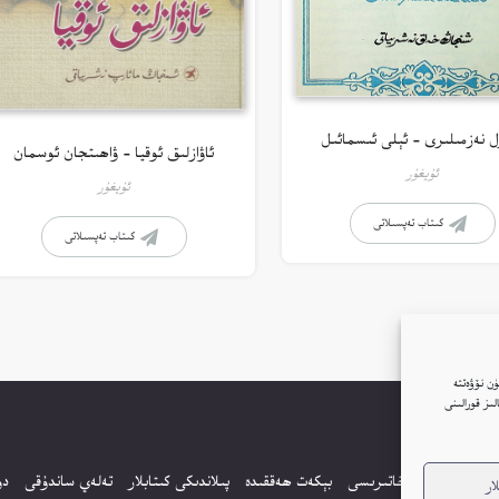
ل نەزمىلىرى – ئېلى ئىسمائىل
ئاۋازلىق ئوقيا – ۋاھىتجان ئوسمان
ئۇيغۇر
ئۇيغۇر
كىتاب تەپسىلاتى
كىتاب تەپسىلاتى
ن نۆۋەتتە
ار(Cookie)نى ئىشلىتىمىز. بۇنىڭغا قۇشۇلغانلىقىڭىز بىزنىڭ توربېكەتتە Google ئانالىز قورالىنى
بنىڭ كۈندىلىك خاتىرىسى
بېكەت ھەققىدە
پىلاندىكى كىتابلار
تەلەي ساندۇقى
دو
ار