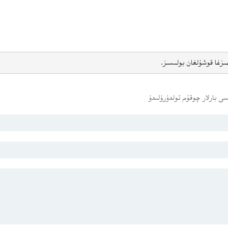
ىزغا قوشۇلغان بولىسىز.
ى بارلار چوقۇم تولدۇرۇلىدۇ