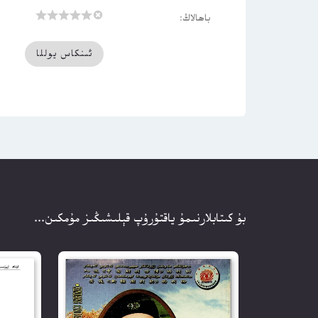
باھالاڭ:
بۇ كىتابلارنىمۇ ياقتۇرۇپ قېلىشىڭىز مۇمكىن...