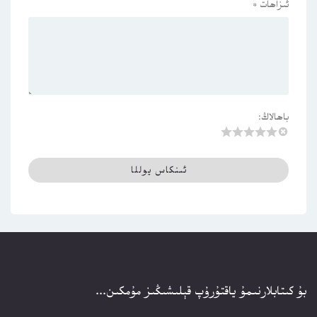
ئىزاھات
*
باھالاڭ:
بۇ كىتابلارنىمۇ ياقتۇرۇپ قېلىشىڭىز مۇمكىن...