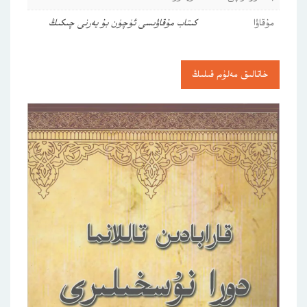
مۇقاۋا
كىتاب مۇقاۋىسى ئۈچۈن بۇ يەرنى چىكىڭ
خاتالىق مەلۇم قىلىڭ