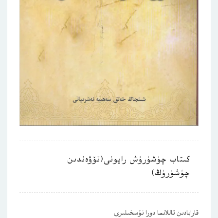
كىتاب چۈشۈرۈش رايونى(تۆۋەندىن
چۈشۈرۈڭ)
قارابادىن تاللانما دورا نۇسخىلىرى