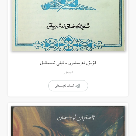
قۇمۇل نەزمىلىرى – ئېلى ئىسمائىل
ئۇيغۇر
كىتاب تەپسىلاتى