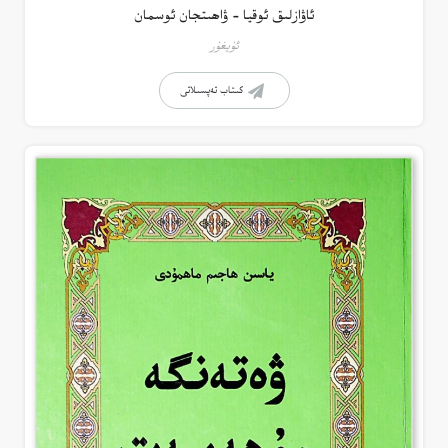
ئاۋازلىق ئوقيا – ۋاھىتجان ئوسمان
ئۇيغۇر
كىتاب تەپسىلاتى