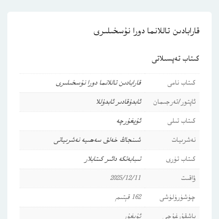
قارابادىن تاللانما دورا نۇسخىلىرى
كىتاب تەپسىلاتى
كىتاب نامى
قارابادىن تاللانما دورا نۇسخىلىرى
ئاپتور/تەرجىمان
ئابدۇقادىر ئابدۇللا
كىتاب تىلى
ئۇيغۇرچە
نەشرىيات
شىنجاڭ خەلق سەھىيە نەشرىياتى
كىتاب تۈرى
تىبابەتكە دائىر كىتابلار
ۋاقىت
2025/12/11
چۈشۈرۈلۈشى
162 قېتىم
باشقۇرغۇچى
ئۇيغۇر