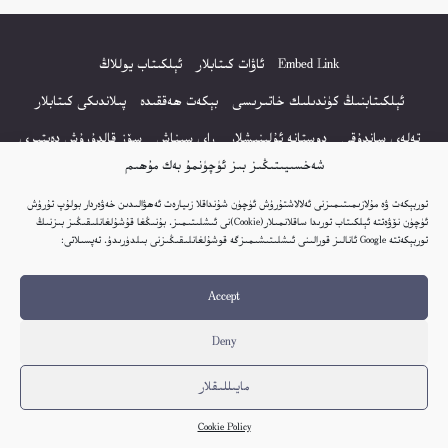
Embed Link
ئاۋات كىتابلار
ئېلكىتاب يوللاڭ
ئېلكىتابنىڭ كۈندىلىك خاتىرىسى
بېكەت ھەققىدە
پىلاندىكى كىتابلار
تەلەي ساندۇقى
دوستانە ئۇلىنىشلار
راي سىناش
سۆز قالدۇرۇش دەپتىرى
شەخسىيىتىڭىز بىز ئۈچۈنمۇ بەك مۇھىم
كۆپ سورالغان سۇئاللار
كىتاب تىزىملىكى
مەخپىيەتلىك باياناتى
توربېكەت ۋە مۇلازىمىتىمىزنى ئەلالاشتۇرۇش ئۈچۈن شۇنداقلا زىيارەت ئەھۋالىدىن خەۋەردار بولۇپ تۇرۇش
نەشىر ھوقۇقى باياناتى
ئۈچۈن نۆۋەتتە ئېلكىتاب تورىدا ساقلانمىلار(Cookie)نى ئىشلىتىمىز. بۇنىڭغا قۇشۇلغانلىقىڭىز بىزنىڭ
توربېكەتتە Google ئانالىز قورالىنى ئىشلىتىشىمىزگە قوشۇلغانلىقىڭىزنى بىلدۈرىدۇ. تەپسىلاتى:
© 2017-2026 تور بېكەتنىڭ بارلىق ھوقۇقى ئېلكىتاب تورى غا مەنسۇپ.
Accept
تور بېكەت ھەققىدە تەكلىپ - پىكىر بولسا، تۆۋەندىكى ئېلخەت ئارقىلىق بېكەت
باشلىقى بىلەن بىۋاستە ئالاقە قىلىڭ: elkitabtori@gmail.com
Deny
ھەر كۈنى يېڭى كىتابلار قوشۇلىۋاتىدۇ...
مايىللىقلار
Cookie Policy