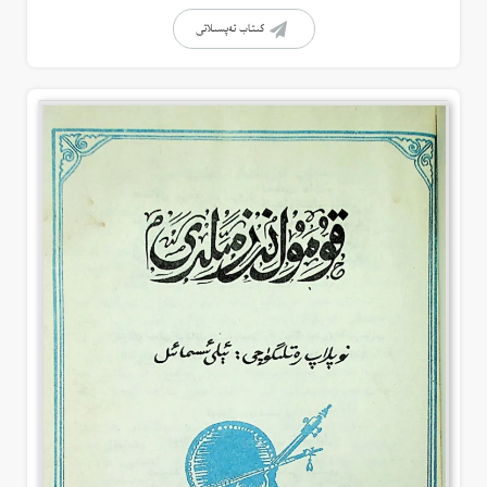
كىتاب تەپسىلاتى