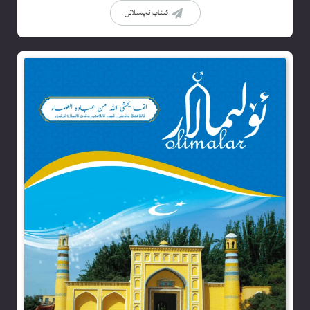
كىتاب تەپسىلاتى