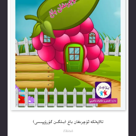
تالاپەتكە ئۇچرىغان باغ (بىلگىن گۇرۇپپىسى)
Elkitab