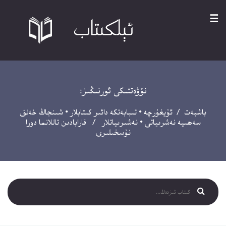
☰
نۆۋەتتىكى ئورنىڭىز:
باشبەت
/
ئۇيغۇرچە
•
تىبابەتكە دائىر كىتابلار
•
شىنجاڭ خەلق
سەھىيە نەشرىياتى
•
نەشىرىياتلار
/ قارابادىن تاللانما دورا
نۇسخىلىرى