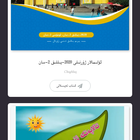
ئۆلىمالار ژۇرنىلى 2020-يىللىق 2-سان
Choghluq
كىتاب تەپسىلاتى