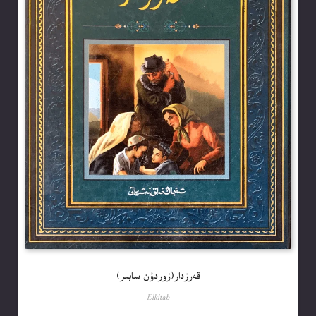
قەرزدار(زوردۇن سابىر)
Elkitab