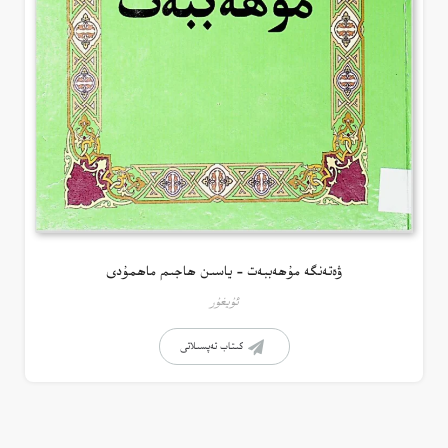
ۋەتەنگە مۇھەببەت – ياسىن ھاجىم ماھمۇدى
ئۇيغۇر
كىتاب تەپسىلاتى