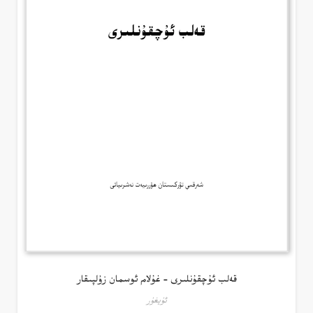
قەلب ئۇچقۇنلىرى – غۇلام ئوسمان زۇلپىقار
ئۇيغۇر