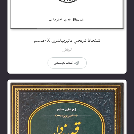
شىنجاڭ تارىخىي ماتېرىياللىرى 06-قىسىم
ئۇيغۇر
كىتاب تەپسىلاتى