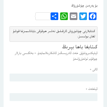
بۇ يەردىن چۈشۈرۈڭ
WhatsApp
Share
Email
Twitter
Facebook
كىتابلارنى چۈشۈرۈش ئارقىلىق 
نەشىر ھوقۇقى باياناتى
مىزغا قوشۇ
لغان بولىسىز.
كىتابغا باھا بېرىڭ
ئېلېكتىرونلۇق خەت ئادرېسىڭىز ئاشكارىلانمايدۇ.
*
بەلگىسى بارلار
چوقۇم تولدۇرۇلىدۇ
ئاتى
*
ئېلخەت
*