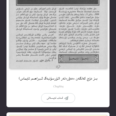
بىز دۇچ كەلگەن «دەۋر»لەر (تۇرسۇنبەگ ئىبراھىم تايماس)
Choghluq
كىتاب تەپسىلاتى