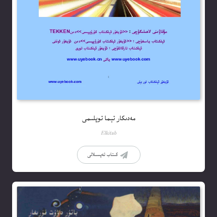
مەدىكار تېما توپلىمى
Elkitab
كىتاب تەپسىلاتى