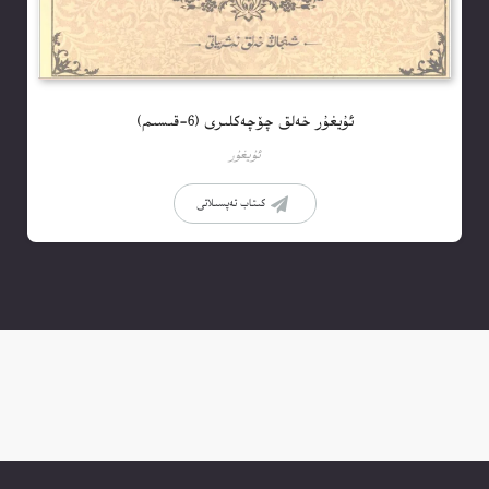
ئۇيغۇر خەلق چۆچەكلىرى (6-قىسىم)
ئۇيغۇر
كىتاب تەپسىلاتى