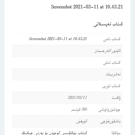
Screenshot 2021-03-11 at 10.43.21
كىتاب تەپسىلاتى
كىتاب نامى
Screenshot 2021-03-11 at 10.43.21
ئاپتور/تەرجىمان
كىتاب تىلى
نەشرىيات
كىتاب تۈرى
ۋاقىت
2021/03/11
چۈشۈرۈلۈشى
365 قېتىم
باشقۇرغۇچى
ئۇيغۇر
مۇقاۋا
كىتاب مۇقاۋىسى ئۈچۈن بۇ يەرنى چىكىڭ