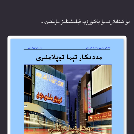
بۇ كىتابلارنىمۇ ياقتۇرۇپ قېلىشىڭىز مۇمكىن...