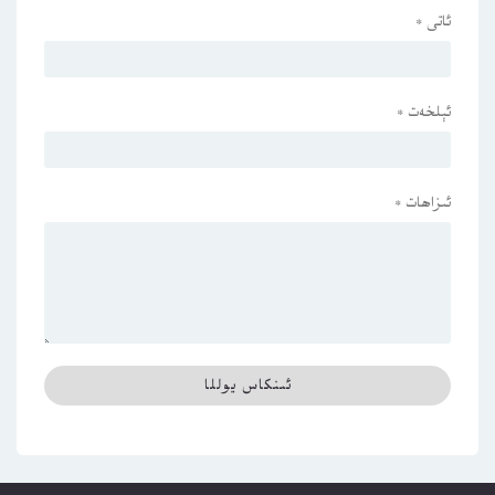
ئاتى
*
ئېلخەت
*
ئىزاھات
*