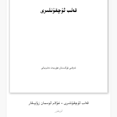
قەلب ئۇچقۇنلىرى – غۇلام ئوسمان زۇلپىقار
ئۇيغۇر