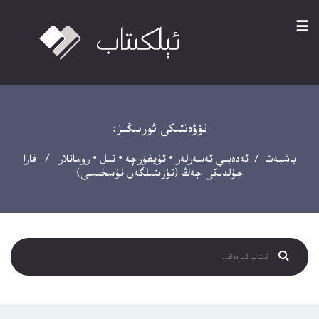
☰
نۆۋەتتىكى ئورنىڭىز:
باشبەت
/
ئەدەبىي ئەسەرلەر
•
ئۇيغۇرچە
•
تىل
•
رومانلار
/ قارا
جۈلدىكى جەڭ (تۈزىتىلگەن نۇسخىسى)