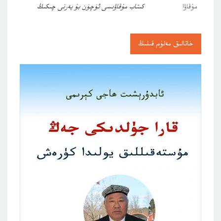
مۇقاۋا
كىتاب مۇقاۋىسى ئۈچۈن بۇ يەرنى چىكىڭ
خاتالىق مەلۇم قىلىڭ