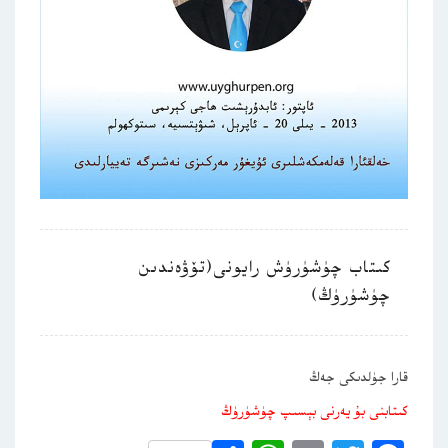
كىتاب چۈشۈرۈش رايونى(تۆۋەندىن
چۈشۈرۈڭ)
قارا جۈلدىكى جەڭ
كىتابنى بۇ يەرنى بېسىپ چۈشۈرۈڭ