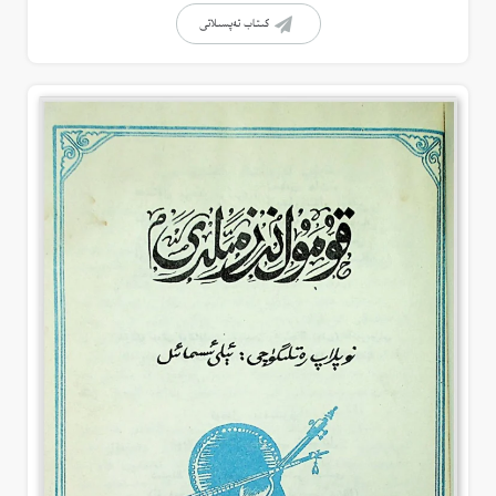
كىتاب تەپسىلاتى