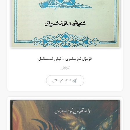
قۇمۇل نەزمىلىرى – ئېلى ئىسمائىل
ئۇيغۇر
كىتاب تەپسىلاتى