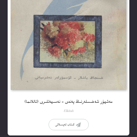
مەشھۇر شەخىسلەرنىڭ پەندى – نەسىھەتلىرى (تاللانما)
Elkitab
كىتاب تەپسىلاتى