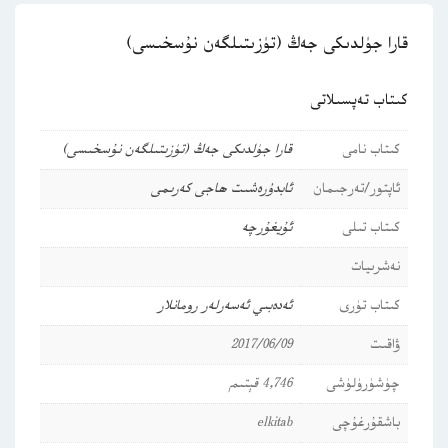
قارا جۈلدىكى جەڭ (تۈزىتىلگەن نۇسخىسى)
كىتاب تەپسىلاتى
كىتاب نامى
قارا جۈلدىكى جەڭ (تۈزىتىلگەن نۇسخىسى)
ئاپتور/تەرجىمان
ئابدۇرەشىت ھاجى كەرىمى
كىتاب تىلى
ئۇيغۇرچە
نەشرىيات
كىتاب تۈرى
ئەدەبىي ئەسەرلەر
رومانلار
ۋاقىت
2017/06/09
چۈشۈرۈلۈشى
4,746 قېتىم
باشقۇرغۇچى
elkitab