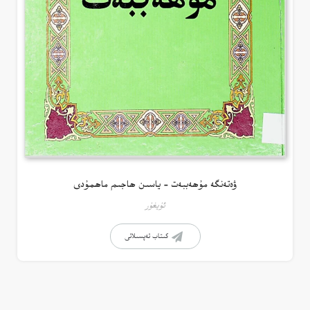
ۋەتەنگە مۇھەببەت – ياسىن ھاجىم ماھمۇدى
ئۇيغۇر
كىتاب تەپسىلاتى