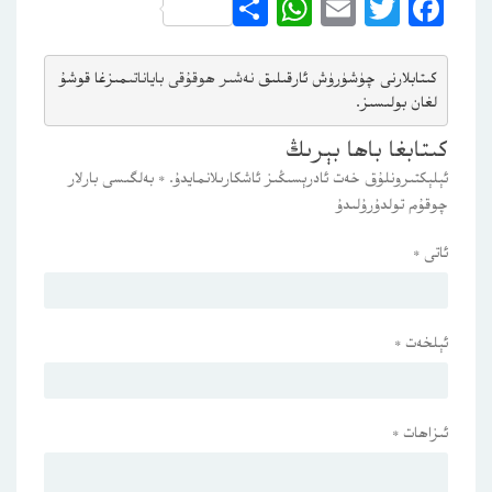
WhatsApp
Share
Email
Twitter
Facebook
كىتابلارنى چۈشۈرۈش ئارقىلىق 
نەشىر ھوقۇقى باياناتى
مىزغا قوشۇ
لغان بولىسىز.
كىتابغا باھا بېرىڭ
ئېلېكتىرونلۇق خەت ئادرېسىڭىز ئاشكارىلانمايدۇ.
*
بەلگىسى بارلار
چوقۇم تولدۇرۇلىدۇ
ئاتى
*
ئېلخەت
*
ئىزاھات
*