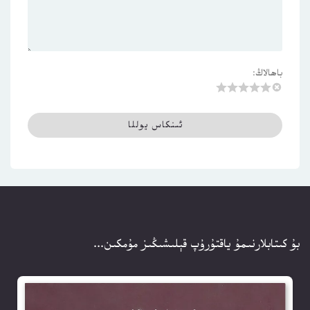
باھالاڭ:
بۇ كىتابلارنىمۇ ياقتۇرۇپ قېلىشىڭىز مۇمكىن...