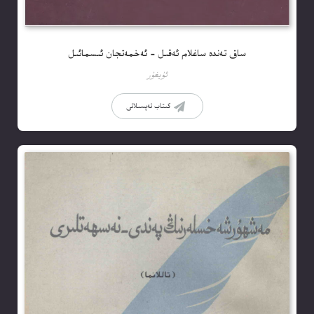
ساق تەندە ساغلام ئەقىل – ئەخمەتجان ئىسمائىل
ئۇيغۇر
كىتاب تەپسىلاتى