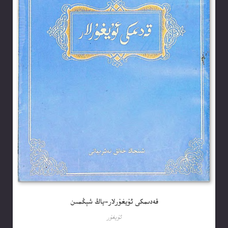
قەدىمكى ئۇيغۇرلار-ياڭ شېڭمىن
ئۇيغۇر