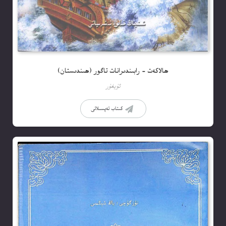
ھالاكەت – رابىندىرانات تاگور (ھىندىستان)
ئۇيغۇر
كىتاب تەپسىلاتى