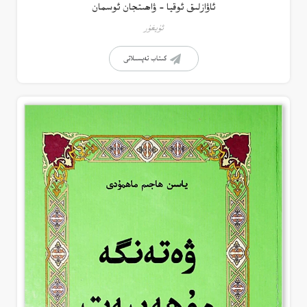
ئاۋازلىق ئوقيا – ۋاھىتجان ئوسمان
ئۇيغۇر
كىتاب تەپسىلاتى