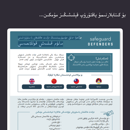
بۇ كىتابلارنىمۇ ياقتۇرۇپ قېلىشىڭىز مۇمكىن...