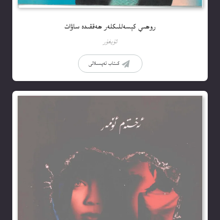
روھىي كېسەللىكلەر ھەققىدە ساۋات
ئۇيغۇر
كىتاب تەپسىلاتى