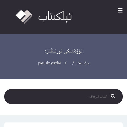
☰
نۆۋەتتىكى ئورنىڭىز:
باشبەت
/ / pasilsiz yurtlar