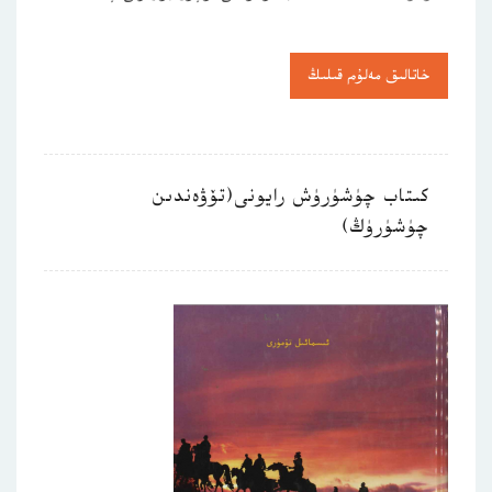
خاتالىق مەلۇم قىلىڭ
كىتاب چۈشۈرۈش رايونى(تۆۋەندىن
چۈشۈرۈڭ)