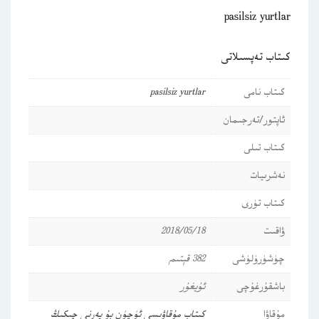
pasilsiz yurtlar
كىتاب تەپسىلاتى
كىتاب نامى
pasilsiz yurtlar
ئاپتور/تەرجىمان
كىتاب تىلى
نەشرىيات
كىتاب تۈرى
ۋاقىت
2018/05/18
چۈشۈرۈلۈشى
382 قېتىم
باشقۇرغۇچى
ئۇيغۇر
مۇقاۋا
كىتاب مۇقاۋىسى ئۈچۈن بۇ يەرنى چىكىڭ