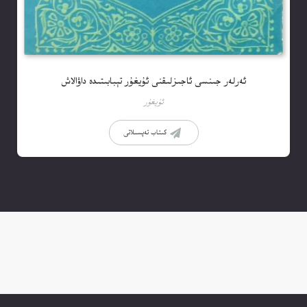
ئەرلەر جىنسى ئاجىزلىقنى ئۇيغۇر تېبابىتىدە داۋالاش
ئۇيغۇر
كىتاب تەپسىلاتى