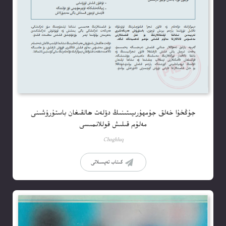
جۇڭخۇا خەلق جۇمھۇرىيىتىنىڭ دۆلەت ھالقىغان باستۇرۇشىنى
مەلۇم قىلىش قوللانمىسى
Choghluq
كىتاب تەپسىلاتى