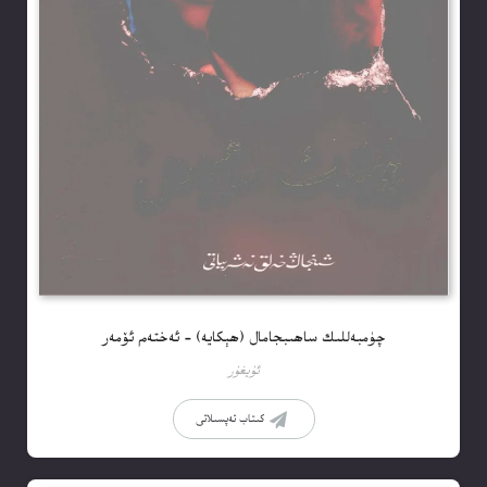
چۈمبەللىك ساھىبجامال (ھېكايە) – ئەختەم ئۆمەر
ئۇيغۇر
كىتاب تەپسىلاتى