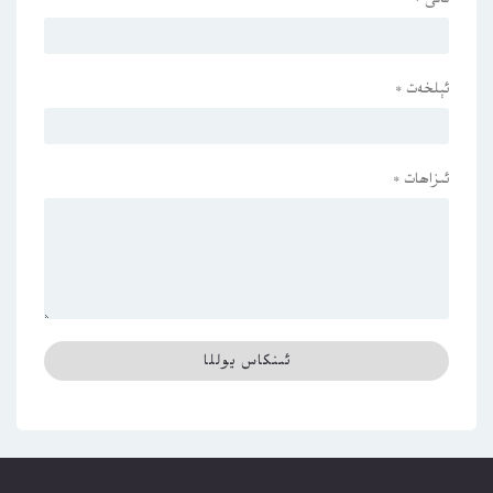
ئېلخەت
*
ئىزاھات
*