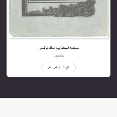
مشكاة المصابيح نىڭ لۇغىتى
Choghluq
كىتاب تەپسىلاتى