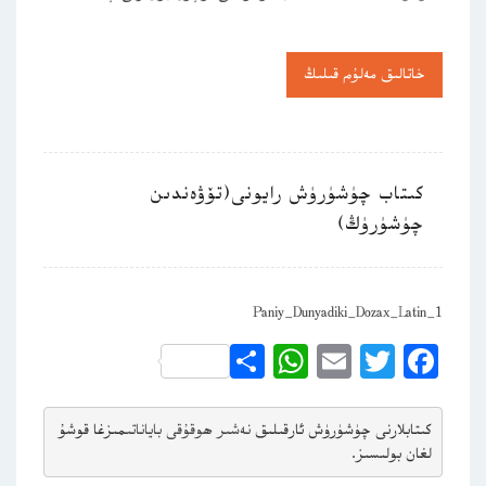
خاتالىق مەلۇم قىلىڭ
كىتاب چۈشۈرۈش رايونى(تۆۋەندىن
چۈشۈرۈڭ)
Paniy_Dunyadiki_Dozax_Latin_1
WhatsApp
Share
Email
Twitter
Facebook
كىتابلارنى چۈشۈرۈش ئارقىلىق 
نەشىر ھوقۇقى باياناتى
مىزغا قوشۇ
لغان بولىسىز.