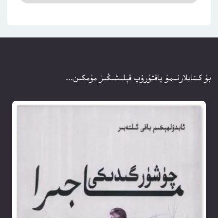
بۇ كىتابلارنىمۇ ياقتۇرۇپ قېلىشىڭىز مۇمكىن...