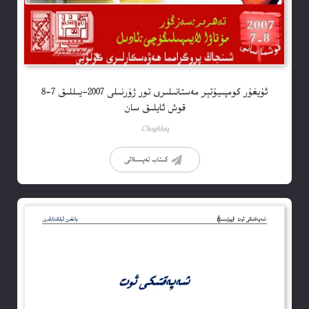
ئۇيغۇر كومپىيۇتېر مەستانىلىرى تور ژۇرنىلى 2007-يىللىق 7-8
قوش ئايلىق سان
Choghluq
كىتاب تەپسىلاتى