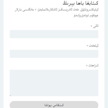
كىتابغا باھا بېرىڭ
ئېلېكتىرونلۇق خەت ئادرېسىڭىز ئاشكارىلانمايدۇ.
*
بەلگىسى بارلار
چوقۇم تولدۇرۇلىدۇ
ئاتى
*
ئېلخەت
*
ئىزاھات
*