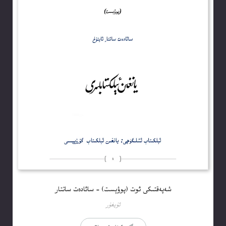
شەپەقتىكى ئوت (پوۋېست) – سائادەت ساتتار
ئۇيغۇر