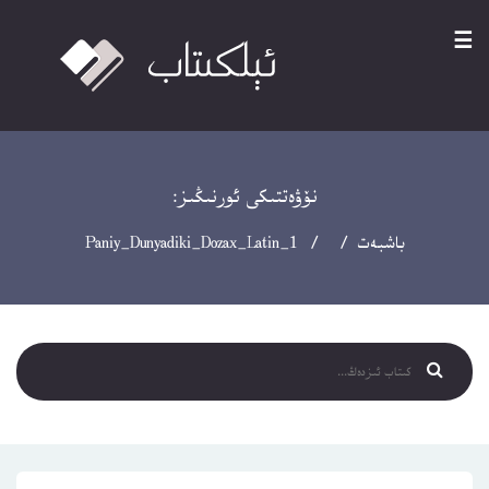
☰
نۆۋەتتىكى ئورنىڭىز:
باشبەت
/ / Paniy_Dunyadiki_Dozax_Latin_1