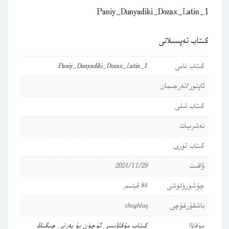
Paniy_Dunyadiki_Dozax_Latin_1
كىتاب تەپسىلاتى
كىتاب نامى
Paniy_Dunyadiki_Dozax_Latin_1
ئاپتور/تەرجىمان
كىتاب تىلى
نەشرىيات
كىتاب تۈرى
ۋاقىت
2024/11/29
چۈشۈرۈلۈشى
84 قېتىم
باشقۇرغۇچى
choghluq
مۇقاۋا
كىتاب مۇقاۋىسى ئۈچۈن بۇ يەرنى چىكىڭ