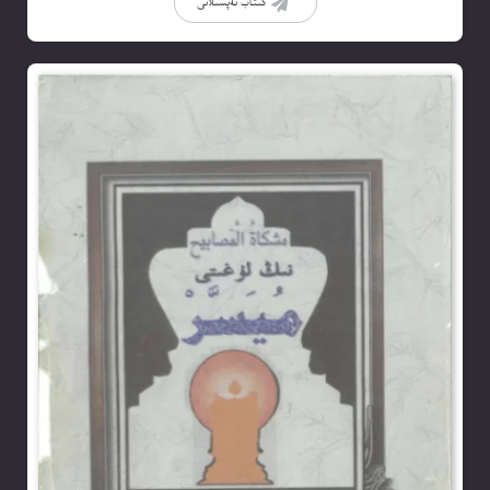
كىتاب تەپسىلاتى