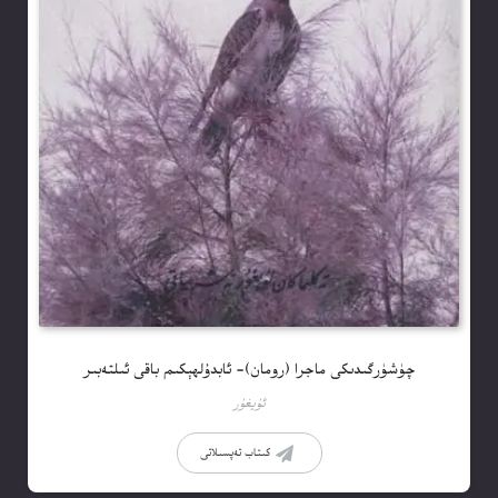
چۈشۈرگىدىكى ماجرا (رومان)- ئابدۇلھېكىم باقى ئىلتەبىر
ئۇيغۇر
كىتاب تەپسىلاتى