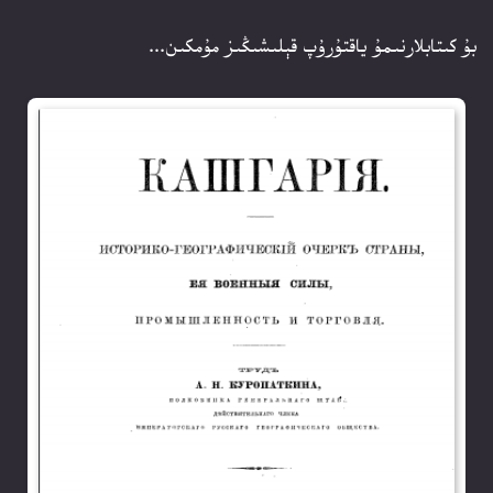
بۇ كىتابلارنىمۇ ياقتۇرۇپ قېلىشىڭىز مۇمكىن...