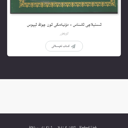
ئىستېلاچى ئانىناس – دۇنيادىكى ئون چوڭ ئېپوس
ئۇيغۇر
كىتاب تەپسىلاتى
Embed Link
ئاۋات كىتابلار
ئېلكىتاب يوللاڭ