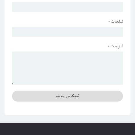
ئېلخەت
*
ئىزاھات
*