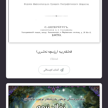
قەشقەرىيە (رۇسچە نەشىرى)
Elkitab
كىتاب تەپسىلاتى