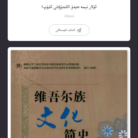
ئۇلار نېمە دەيدۇ (ئابدۇۋەلى ئايۇپ)
Elkitab
كىتاب تەپسىلاتى