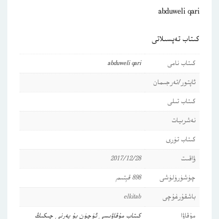
abduweli qari
كىتاب تەپسىلاتى
كىتاب نامى
abduweli qari
ئاپتور/تەرجىمان
كىتاب تىلى
نەشرىيات
كىتاب تۈرى
ۋاقىت
2017/12/28
چۈشۈرۈلۈشى
898 قېتىم
باشقۇرغۇچى
elkitab
مۇقاۋا
كىتاب مۇقاۋىسى ئۈچۈن بۇ يەرنى چىكىڭ