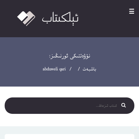
☰
نۆۋەتتىكى ئورنىڭىز:
باشبەت
/ / abduweli qari