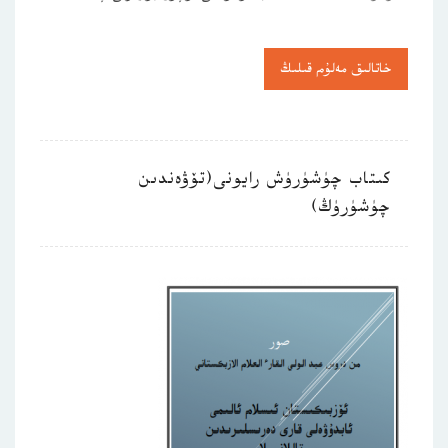
خاتالىق مەلۇم قىلىڭ
كىتاب چۈشۈرۈش رايونى(تۆۋەندىن
چۈشۈرۈڭ)