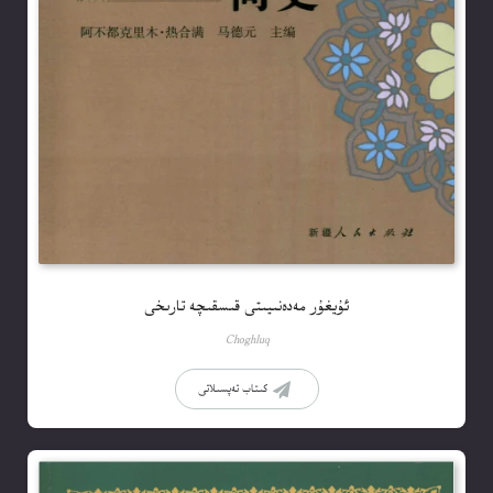
ئۇيغۇر مەدەنىيىتى قىسقىچە تارىخى
Choghluq
كىتاب تەپسىلاتى