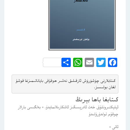
WhatsApp
Share
Email
Twitter
Facebook
كىتابلارنى چۈشۈرۈش ئارقىلىق 
نەشىر ھوقۇقى باياناتى
مىزغا قوشۇ
لغان بولىسىز.
كىتابغا باھا بېرىڭ
ئېلېكتىرونلۇق خەت ئادرېسىڭىز ئاشكارىلانمايدۇ.
*
بەلگىسى بارلار
چوقۇم تولدۇرۇلىدۇ
ئاتى
*