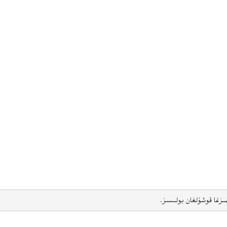
ىزغا قوشۇلغان بولىسىز.