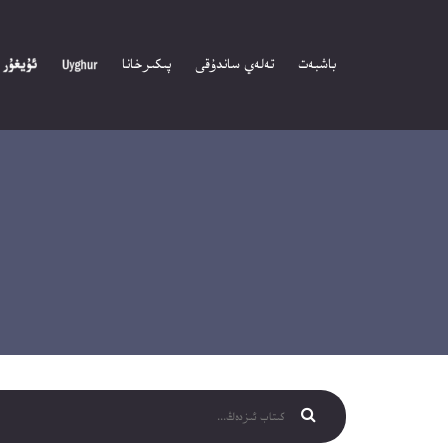
باشبەت
تەلەي ساندۇقى
پىكىرخانا