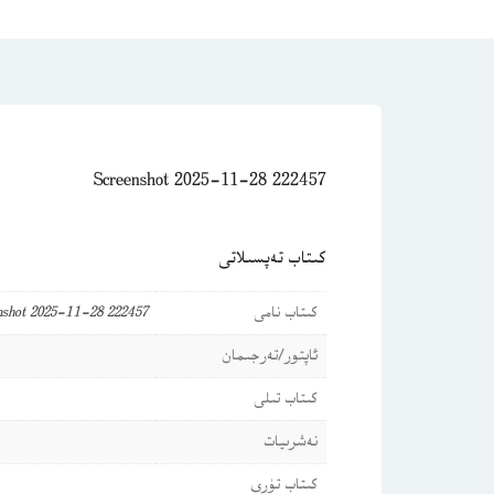
Screenshot 2025-11-28 222457
كىتاب تەپسىلاتى
كىتاب نامى
nshot 2025-11-28 222457
ئاپتور/تەرجىمان
كىتاب تىلى
نەشرىيات
كىتاب تۈرى