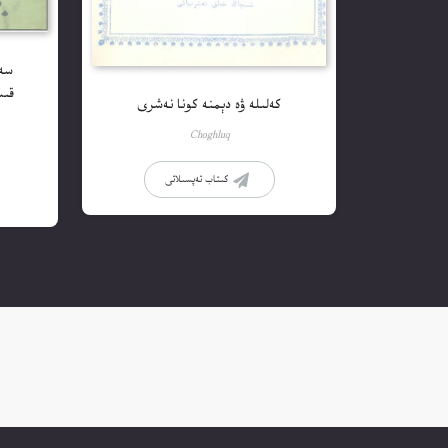
قىس
كەلىلە ۋە دېمنە كونا نەشرى
Choghluq
كىتاب تەپسىلاتى