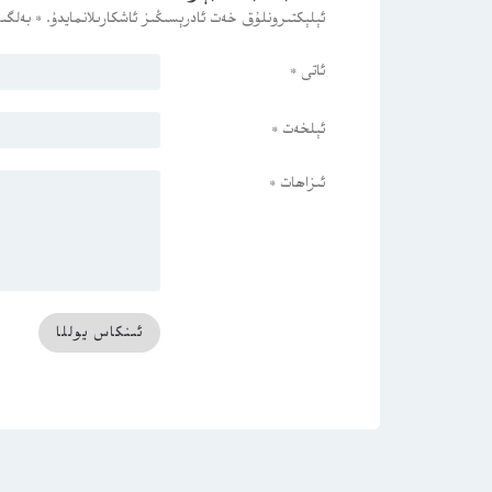
ئېلېكتىرونلۇق خەت ئادرېسىڭىز ئاشكارىلانمايدۇ.
*
بەلگىس
ئاتى
*
ئېلخەت
*
ئىزاھات
*