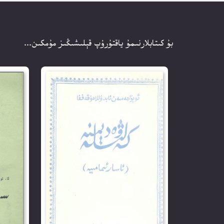
بۇ كىتابلارنىمۇ ياقتۇرۇپ قېلىشىڭىز مۇمكىن...