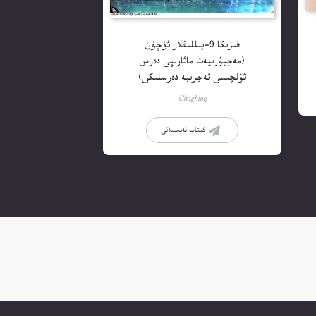
فىزىكا 9-يىللىقلار ئۈچۈن
(مەجبۇرىيەت مائارىپى دەرس
ئۆلچىمى تەجرىبە دەرسلىكى)
Choghluq
كىتاب تەپسىلاتى