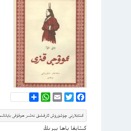
WhatsApp
Share
Email
Twitter
Facebook
كىتابلارنى چۈشۈرۈش ئارقىلىق 
نەشىر ھوقۇقى باياناتى
م
كىتابغا باھا بېرىڭ