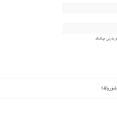
ۇ يەرنى چىكىڭ
شۈرۈڭ)