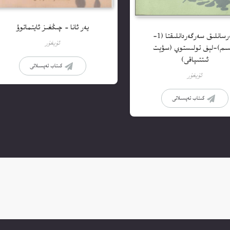
يەر ئانا – چىڭغىز ئايتماتوۋ
سەرسانلىق سەرگەردانلىقتا (1-
ئۇيغۇر
ىم)-لېف تولىستوي (سۋېت
ئىتتىپاقى)
كىتاب تەپسىلاتى
ئۇيغۇر
كىتاب تەپسىلاتى