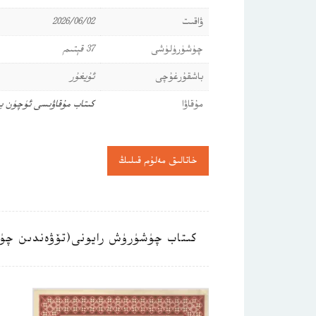
ۋاقىت
2026/06/02
چۈشۈرۈلۈشى
37 قېتىم
باشقۇرغۇچى
ئۇيغۇر
مۇقاۋا
كىتاب مۇقاۋىسى ئۈچۈن ب
خاتالىق مەلۇم قىلىڭ
كىتاب چۈشۈرۈش رايونى(تۆۋەندىن چۈ