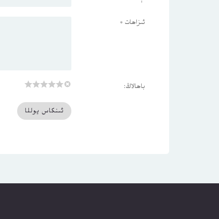
ئىزاھات
*
باھالاڭ: