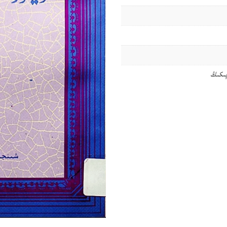
چىكىڭ