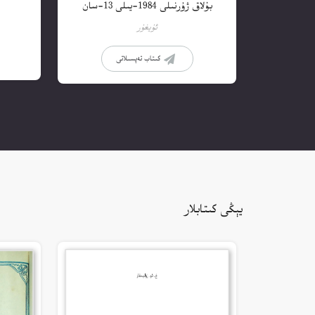
بۇلاق ژۇرنىلى 1984-يىلى 13-سان
ئۇيغۇر
كىتاب تەپسىلاتى
يېڭى كىتابلار