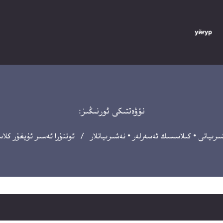
نۆۋەتتىكى ئورنىڭىز:
ىرىياتى
•
كىلاسسىك ئەسەرلەر
•
نەشىرىياتلار
/ ئوتتۇرا ئەسىر ئۇيغۇر كلاسىسك ئەدەبىياتى 