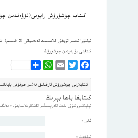
كىتاب چۈشۈرۈش رايونى(تۆۋەندىن چۈ
ئوتتۇرا ئەسىر ئۇيغۇر كلاسىسك ئەدەبىياتى (2-قىسىم)-شېرىپىدىن ئۆمەر
كىتابنى بۇ يەردىن چۈشۈرۈڭ
WhatsApp
Share
Email
Twitter
Facebook
كىتابلارنى چۈشۈرۈش ئارقىلىق 
نەشىر ھوقۇقى باياناتى
م
كىتابغا باھا بېرىڭ
ئېلېكتىرونلۇق خەت ئادرېسىڭىز ئاشكارىلانمايدۇ.
*
بەلگىس
ئاتى
*
ئېلخەت
*