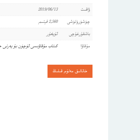
ۋاقىت
2019/06/13
چۈشۈرۈلۈشى
2,560 قېتىم
باشقۇرغۇچى
ئۇيغۇر
مۇقاۋا
كىتاب مۇقاۋىسى ئۈچۈن بۇ يەرنى 
خاتالىق مەلۇم قىلىڭ