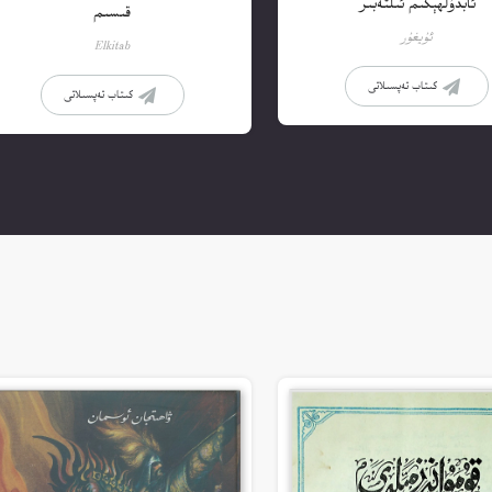
ئابدۇلھېكىم ئىلتەبىر
قىسىم
ئۇيغۇر
Elkitab
كىتاب تەپسىلاتى
كىتاب تەپسىلاتى