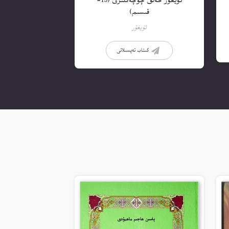
ئۇيغۇر خەلق چۆچەكلىرى (15-
قىسىم)
ئۇيغۇر
كىتاب تەپسىلاتى