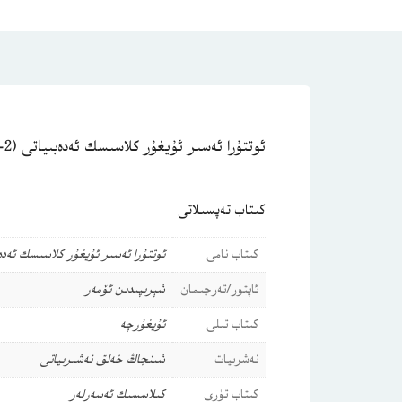
ئوتتۇرا ئەسىر ئۇيغۇر كلاسىسك ئەدەبىياتى (2-قىسىم)-شېرىپىدىن ئۆمەر
كىتاب تەپسىلاتى
كىتاب نامى
ئوتتۇرا ئەسىر ئۇيغۇر كلاسىسك ئەدەبىياتى (2-قىسىم)-شېر
ئاپتور/تەرجىمان
شېرىپىدىن ئۆمەر
كىتاب تىلى
ئۇيغۇرچە
نەشرىيات
شىنجاڭ خەلق نەشىرىياتى
كىتاب تۈرى
كىلاسسىك ئەسەرلەر