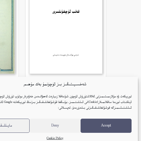
شەخسىيىتىڭىز بىز ئۈچۈنمۇ بەك مۇھىم
قەلب ئۇچقۇنلىرى – غۇلام ئوسمان
قۇمۇ
زۇلپىقار
توربېكەت ۋە مۇلازىمىتىمىزنى ئەلالاشتۇرۇش ئۈچۈن شۇنداقلا زىيارەت ئەھۋالىدىن خەۋەردار بولۇپ تۇرۇش ئۈچۈ
ئېلكىتاب تورىدا ساقلانمىل
ئۇيغۇر
ئىشلىتىشىمىزگە قوشۇلغانلىقىڭىزنى بىلدۈرىدۇ. تەپسىلاتى:
كىتاب تەپسىلاتى
Accept
Deny
مايىللىقل
Cookie Policy