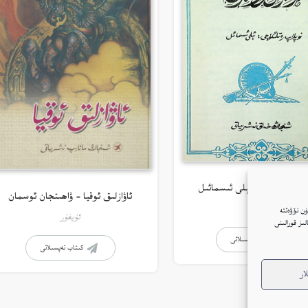
ل نەزمىلىرى – ئېلى ئىسمائىل
ئاۋازلىق ئوقيا – ۋاھىتجان ئوسمان
ئۇيغۇر
ن نۆۋەتتە
ئۇيغۇر
ار(Cookie)نى ئىشلىتىمىز. بۇنىڭغا قۇشۇلغانلىقىڭىز بىزنىڭ توربېكەتتە Google ئانالىز قورالىنى
كىتاب تەپسىلاتى
كىتاب تەپسىلاتى
ار