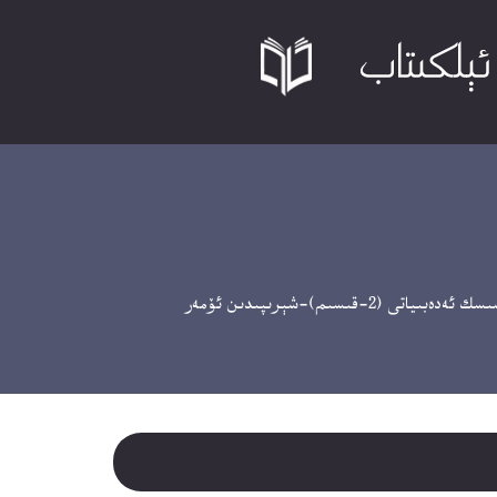
(2-قىسىم)-شېرىپىدىن ئۆمەر