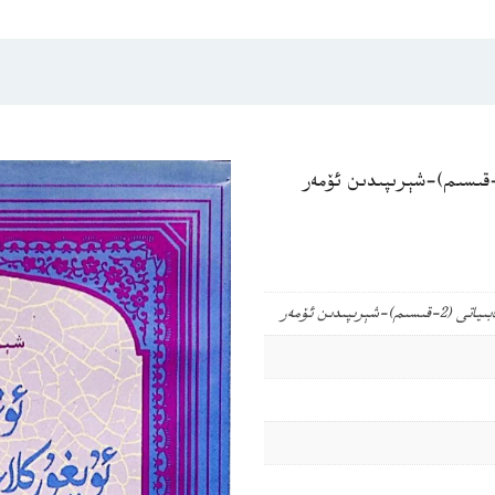
ىپىدىن ئۆمەر