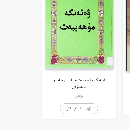
ۋەتەنگە مۇھەببەت – ياسىن ھاجىم
ماھمۇدى
ئۇيغۇر
كىتاب تەپسىلاتى