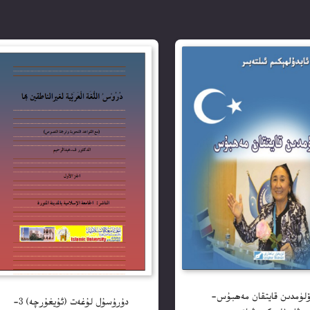
ۆلۈمدىن قايتقان مەھبۇس-
دۇرۇسۇل لۇغەت (ئۇيغۇرچە) 3-