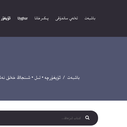
باشبەت
تەلەي ساندۇقى
پىكىرخانا
باشبەت
/
ئۇيغۇرچە
•
تىل
•
شىنجاڭ خەلق نەش