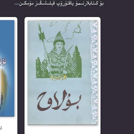
بۇ كىتابلارنىمۇ ياقتۇرۇپ قېلىشىڭىز مۇمكىن...
ئ