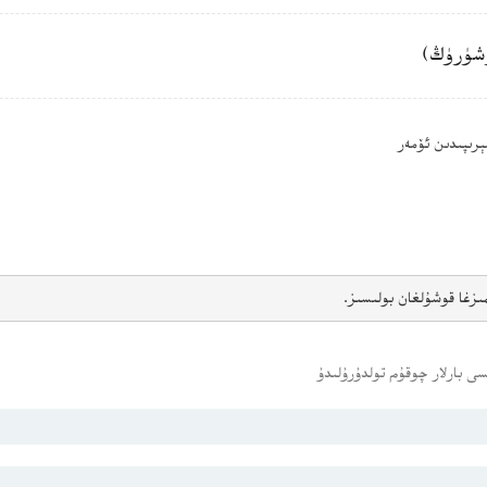
شۈرۈڭ)
ىزغا قوشۇلغان بولىسىز.
ى بارلار چوقۇم تولدۇرۇلىدۇ