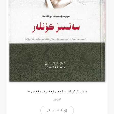
سەنسىز كۈنلەر – غوجىمۇھەممەد مۇھەممەد
ئۇيغۇر
كىتاب تەپسىلاتى