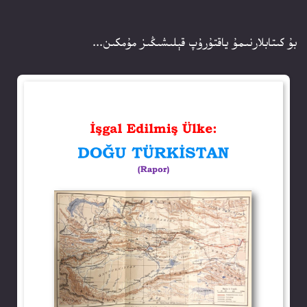
بۇ كىتابلارنىمۇ ياقتۇرۇپ قېلىشىڭىز مۇمكىن...