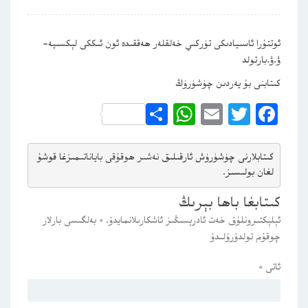
ئوتتۇرا ئاسىيادىكى تۈركىي خەلقلەر ھەققىدە ئون ئىككى لېكسىيە-
ۋ.ۋ.بارتولد
كىتابنى بۇ يەردىن چۈشۈرۈڭ
WhatsApp
Share
Email
Twitter
Facebook
كىتابلارنى چۈشۈرۈش ئارقىلىق 
نەشىر ھوقۇقى باياناتى
مىزغا قوشۇ
لغان بولىسىز.
كىتابغا باھا بېرىڭ
ئېلېكتىرونلۇق خەت ئادرېسىڭىز ئاشكارىلانمايدۇ.
*
بەلگىسى بارلار
چوقۇم تولدۇرۇلىدۇ
ئاتى
*