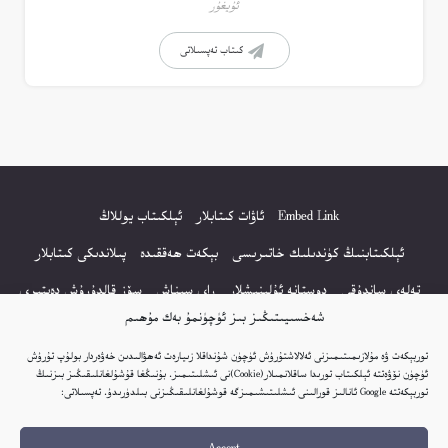
ئۇيغۇر
كىتاب تەپسىلاتى
Embed Link
ئاۋات كىتابلار
ئېلكىتاب يوللاڭ
ئېلكىتابنىڭ كۈندىلىك خاتىرىسى
بېكەت ھەققىدە
پىلاندىكى كىتابلار
تەلەي ساندۇقى
دوستانە ئۇلىنىشلار
راي سىناش
سۆز قالدۇرۇش دەپتىرى
شەخسىيىتىڭىز بىز ئۈچۈنمۇ بەك مۇھىم
كۆپ سورالغان سۇئاللار
كىتاب تىزىملىكى
مەخپىيەتلىك باياناتى
توربېكەت ۋە مۇلازىمىتىمىزنى ئەلالاشتۇرۇش ئۈچۈن شۇنداقلا زىيارەت ئەھۋالىدىن خەۋەردار بولۇپ تۇرۇش
نەشىر ھوقۇقى باياناتى
ئۈچۈن نۆۋەتتە ئېلكىتاب تورىدا ساقلانمىلار(Cookie)نى ئىشلىتىمىز. بۇنىڭغا قۇشۇلغانلىقىڭىز بىزنىڭ
توربېكەتتە Google ئانالىز قورالىنى ئىشلىتىشىمىزگە قوشۇلغانلىقىڭىزنى بىلدۈرىدۇ. تەپسىلاتى:
© 2017-2026 تور بېكەتنىڭ بارلىق ھوقۇقى ئېلكىتاب تورى غا مەنسۇپ.