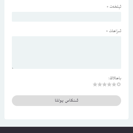
ئېلخەت
*
ئىزاھات
*
باھالاڭ: