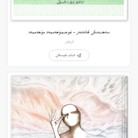
سەھنىدىكى قەلەندەر – غوجىمۇھەممەد مۇھەممەد
ئۇيغۇر
كىتاب تەپسىلاتى