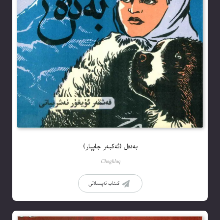
بەدەل (ئەكبەر جاپپار)
Choghluq
كىتاب تەپسىلاتى