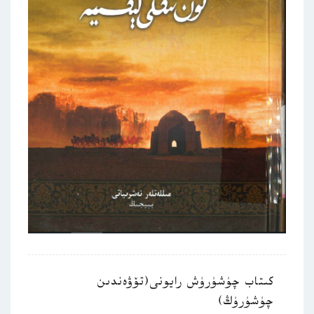
كىتاب چۈشۈرۈش رايونى(تۆۋەندىن
چۈشۈرۈڭ)