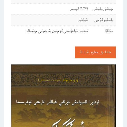
چۈشۈرۈلۈشى
3,274 قېتىم
باشقۇرغۇچى
ئۇيغۇر
مۇقاۋا
كىتاب مۇقاۋىسى ئۈچۈن بۇ يەرنى چىكىڭ
خاتالىق مەلۇم قىلىڭ