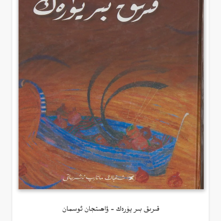
قىرىق بىر يۈرەك – ۋاھىتجان ئوسمان