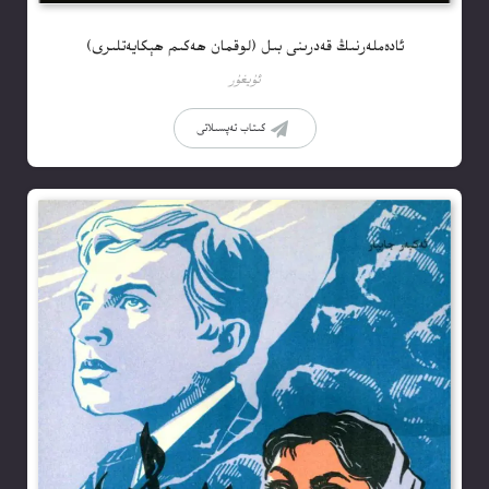
ئادەملەرنىڭ قەدرىنى بىل (لوقمان ھەكىم ھېكايەتلىرى)
ئۇيغۇر
كىتاب تەپسىلاتى