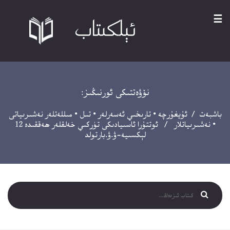
☰
نۆۋەتتىكى ئورنىڭىز:
باشبەت
/
ئۇيغۇرچە
•
تارىخىي ئەسەرلەر
•
تىل
•
مىللەتلەر نەشىرىياتى
•
نەشىرىياتلار
/ ئوتتۇرا ئاسىيادىكى تۈركىي خەلقلەر ھەققىدە 12
لېكسىيە-ۋ.ۋ.بارتولد