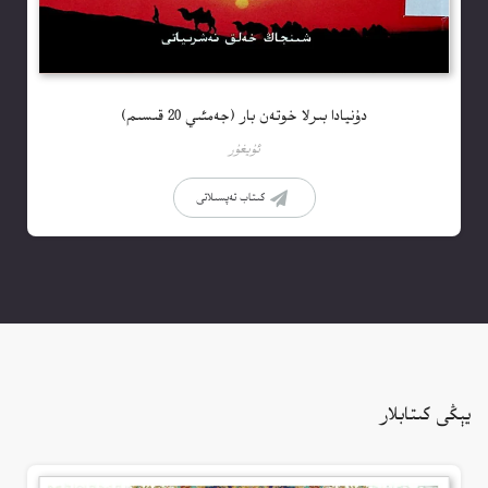
دۇنيادا بىرلا خوتەن بار (جەمئىي 20 قىسىم)
ئۇيغۇر
كىتاب تەپسىلاتى
يېڭى كىتابلار