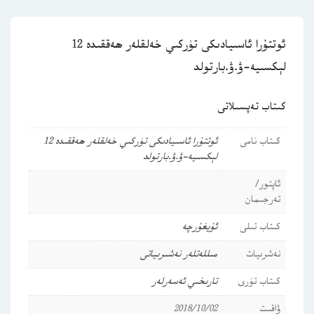
ئوتتۇرا ئاسىيادىكى تۈركىي خەلقلەر ھەققىدە 12
لېكسىيە-ۋ.ۋ.بارتولد
كىتاب تەپسىلاتى
كىتاب نامى
ئوتتۇرا ئاسىيادىكى تۈركىي خەلقلەر ھەققىدە 12
لېكسىيە-ۋ.ۋ.بارتولد
ئاپتور/
تەرجىمان
كىتاب تىلى
ئۇيغۇرچە
نەشرىيات
مىللەتلەر نەشىرىياتى
كىتاب تۈرى
تارىخىي ئەسەرلەر
ۋاقىت
2018/10/02