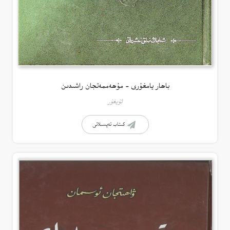
باھار يامغۇرى – مۇھەممەتجان راشىدىن
ئۇيغۇر
كىتاب تەپسىلاتى